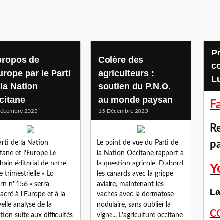
Pour accéder aux
propos de
Colère des
c
urope par le Parti
agriculteurs :
L
 la Nation
soutien du P.N.O.
citane
au monde paysan
F
Décembre 2025
13 Décembre 2025
Re
p
arti de la Nation
Le point de vue du Parti de
tane et l’Europe Le
la Nation Occitane rapport à
hain éditorial de notre
la question agricole. D'abord
Y
e trimestrielle « Lo
les canards avec la grippe
rn n°156 » serra
aviaire, maintenant les
La
acré à l’Europe et à la
vaches avec la dermatose
elle analyse de la
nodulaire, sans oublier la
C
ation suite aux difficultés
vigne... L'agriculture occitane