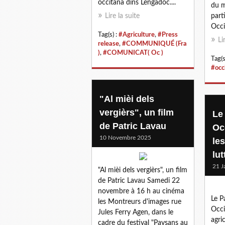
occitana dins Lengadòc....
du m
Lire la suite
part
Occit
Tag(s) :
#Agriculture
,
#Press
Li
release
,
#COMMUNIQUÉ (Fra
)
,
#COMUNICAT( Oc )
Tag(s
#occ
"Al mièi dels
vergièrs", un film
Le 
de Patric Lavau
Oc
10 Novembre 2025
le
lut
21 J
"Al mièi dels vergièrs", un film
de Patric Lavau Samedi 22
novembre à 16 h au cinéma
Le P
les Montreurs d'images rue
Occi
Jules Ferry Agen, dans le
agri
cadre du festival "Paysans au