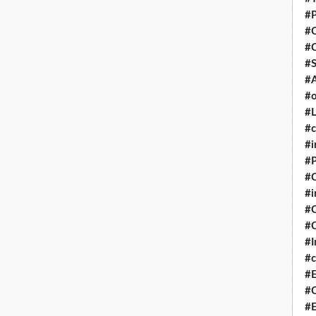
#P
#
#
#S
#A
#o
#L
#c
#i
#P
#C
#
#C
#C
#I
#c
#E
#C
#E