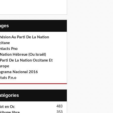
Pages
hésion Au Parti De La Nation
citane
ntacts Pno
Nation Hébreue (Ou Israël)
Parti De La Nation Occitane Et
europe
ograma Nacional 2016
tuts P.n.o
Catégories
483
ot en Oc
353
ribune libre