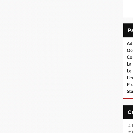
Ad
Oc
Co
La 
Le 
L'
Pr
Sta
#T
#T