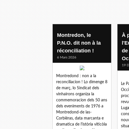
agriculture
Montredon, le
À 
P.N.O. dit non à la
l'E
réconciliation !
de
6 Mars 2026
Oc
19 
Montredond : non a la
reconciliacion ! Lo dimenge 8
Le P
de març, lo Sindicat dels
Occi
vinhairons organiza la
proc
commemoracion dels 50 ans
revu
dels eveniments de 1976 a
Luga
Montredond-de las-
cons
Corbièras, data marcanta e
nouv
dramatica de l'istòria viticòla
situ