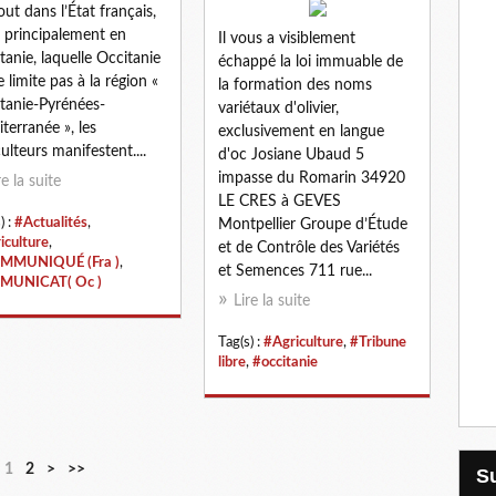
out dans l’État français,
 principalement en
Il vous a visiblement
tanie, laquelle Occitanie
échappé la loi immuable de
e limite pas à la région «
la formation des noms
tanie-Pyrénées-
variétaux d'olivier,
terranée », les
exclusivement en langue
culteurs manifestent....
d'oc Josiane Ubaud 5
impasse du Romarin 34920
re la suite
LE CRES à GEVES
) :
#Actualités
,
Montpellier Groupe d’Étude
iculture
,
et de Contrôle des Variétés
MMUNIQUÉ (Fra )
,
et Semences 711 rue...
MUNICAT( Oc )
Lire la suite
Tag(s) :
#Agriculture
,
#Tribune
libre
,
#occitanie
1
2
>
>>