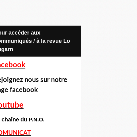
ommuniqués / à la revue Lo
ugarn
acebook
joignez nous sur notre
age facebook
outube
 chaîne du P.N.O.
OMUNICAT