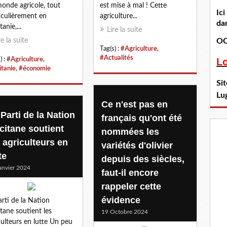
onde agricole, tout
est mise à mal ! Cette
Ic
iculièrement en
agriculture...
dan
anie,...
Lire la suite
re la suite
OC
Tag(s) :
#Agriculture
,
#Actualités
) :
#Agriculture
,
L
itanie
,
#économie
Si
Lu
Ce n'est pas en
Parti de la Nation
français qu'ont été
citane soutient
nommées les
s agriculteurs en
variétés d'olivier
te
depuis des siècles,
anvier 2024
faut-il encore
rappeler cette
évidence
arti de la Nation
tane soutient les
19 Octobre 2024
culteurs en lutte Un peu