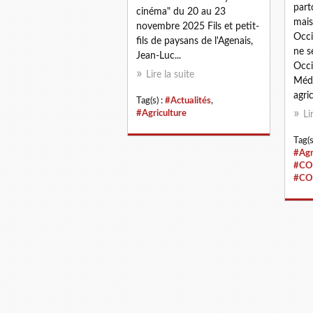
part
cinéma" du 20 au 23
mais
novembre 2025 Fils et petit-
Occi
fils de paysans de l'Agenais,
ne s
Jean-Luc...
Occi
Lire la suite
Médi
agri
Tag(s) :
#Actualités
,
#Agriculture
Li
Tag(s
#Agr
#CO
#CO