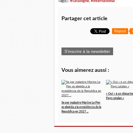
Tag(s) :
#catalogne
,
#international
Partager cet article
Repost
S'inscrire à la newsletter
Vous aimerez aussi :
« Oui » à un départ
Pays catalan »
Se per malastre Marine Le Pen
es elegida a la presidéncia de la
Republica en 2027 ...