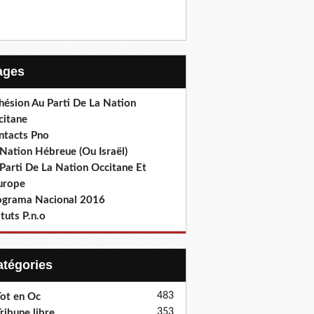
Pages
hésion Au Parti De La Nation
citane
ntacts Pno
Nation Hébreue (Ou Israël)
Parti De La Nation Occitane Et
europe
ograma Nacional 2016
tuts P.n.o
Catégories
483
ot en Oc
353
ribune libre