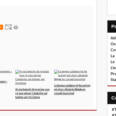
0
Ad
Oc
Co
La 
Le 
L'
Pr
Sta
ement «
La langue catalane (et les autres)
Ai pas besonh de precisar que
est donc déclarée illégale en
çò que val per Catalonha val
conseil municipal
tanben per Occitania
#T
#T