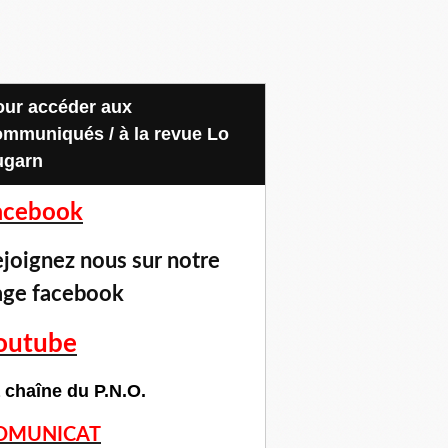
ommuniqués / à la revue Lo
ugarn
acebook
joignez nous sur notre
age facebook
outube
 chaîne du P.N.O.
OMUNICAT