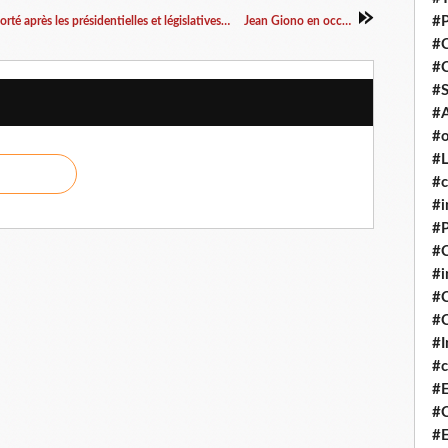
#P
Le FLNKS demande que le référendum soit reporté après les présidentielles et législatives de 2022
Jean Giono en occitan
#
#
#S
#A
#o
#L
#c
#i
#P
#C
#
#C
#C
#I
#c
#E
#C
#E