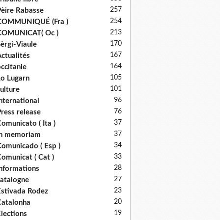
257
èire Rabasse
254
COMMUNIQUÉ (Fra )
213
COMUNICAT( Oc )
170
èrgi-Viaule
167
ctualités
164
ccitanie
105
o Lugarn
101
ulture
96
nternational
76
ress release
37
omunicato ( Ita )
37
in memoriam
34
omunicado ( Esp )
33
omunicat ( Cat )
28
nformations
27
atalogne
23
stivada Rodez
20
atalonha
19
lections