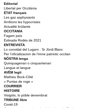
Editorial
Libertat per Occitània
ÉTAT français
Les gaz asphyxiants
Arrêtons les hypocrisies
Actualité brûlante
OCCITANIA
Fagam país
Estivada Rodés de 2021
ENTREVISTA
Lo convidat del Lugarn : Sr Jòrdi Blanc
Per l’oficializacion de l’imne patriotic occitan
NÒSTRA lenga
Quinquagenari o cinquantenari
Langue et langue
AVÈM legit
Mathieu Bock-Côté
« Puntas de roge »
COURRIER
HISTOIRE
Visigòts, lo pòble denembrat
TRIBUNE libre
Covid-19