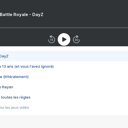
 Battle Royale - DayZ
 DayZ
 a 13 ans (et vous l'avez ignoré)
e (littéralement)
im Rayan
 toutes les règles
s les jeux vidéo
us choquant de Rockstar ? - Le scandale BULLY
e plus moche de Steam