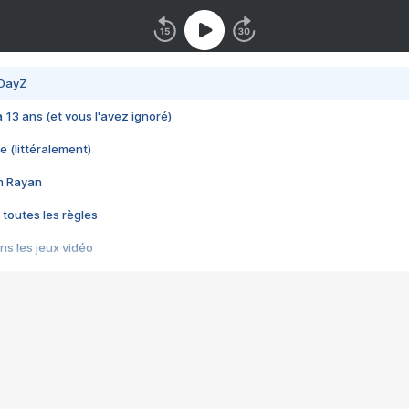
 DayZ
 a 13 ans (et vous l'avez ignoré)
e (littéralement)
im Rayan
 toutes les règles
s les jeux vidéo
us choquant de Rockstar ? - Le scandale BULLY
e plus moche de Steam
du RÊVE tourne au CAUCHEMAR
pendant 8 heures