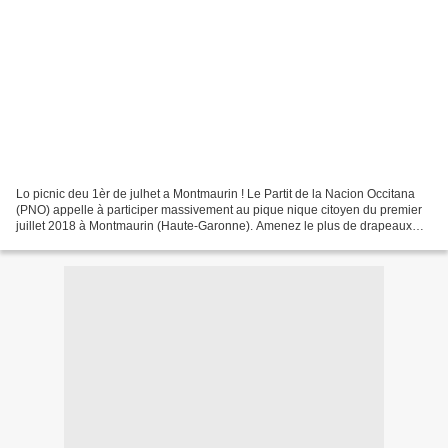
Lo picnic deu 1èr de julhet a Montmaurin ! Le Partit de la Nacion Occitana
(PNO) appelle à participer massivement au pique nique citoyen du premier
juillet 2018 à Montmaurin (Haute-Garonne). Amenez le plus de drapeaux
occitans possible pour bien montrer...