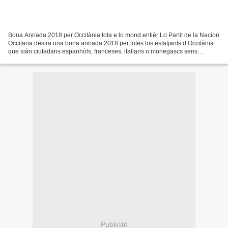
Bona Annada 2018 per Occitània tota e lo mond entièr Lo Partit de la Nacion
Occitana desira una bona annada 2018 per totes los estatjants d’Occitània
que sián ciutadans espanhòls, franceses, italians o monegascs sens
desbrembar las Occitanas e los Occitans...
Publicité