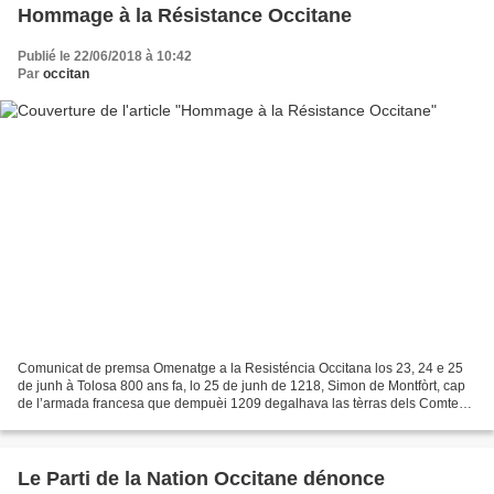
Hommage à la Résistance Occitane
Publié le 22/06/2018 à 10:42
Par
occitan
Comunicat de premsa Omenatge a la Resisténcia Occitana los 23, 24 e 25
de junh à Tolosa 800 ans fa, lo 25 de junh de 1218, Simon de Montfòrt, cap
de l’armada francesa que dempuèi 1209 degalhava las tèrras dels Comtes
de Tolosa e de lors aliats jol pretèxt...
Le Parti de la Nation Occitane dénonce