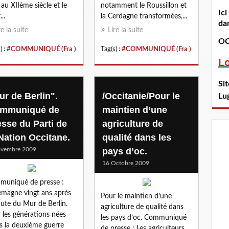
 au XIIème siècle et le
notamment le Roussillon et
Ic
...
la Cerdagne transformées,...
dan
re la suite
Lire la suite
OC
) :
#COMMUNIQUÉ (Fra )
Tag(s) :
#COMMUNIQUÉ (Fra )
L
Si
ur de Berlin".
/Occitanie/Pour le
Lu
mmuniqué de
maintien d’une
esse du Parti de
agriculture de
 Nation Occitane.
qualité dans les
ovembre 2009
pays d’oc.
16 Octobre 2009
uniqué de presse :
lemagne vingt ans après
Pour le maintien d’une
hute du Mur de Berlin.
agriculture de qualité dans
 les générations nées
les pays d’oc. Communiqué
s la deuxième guerre
de presse : Les agriculteurs