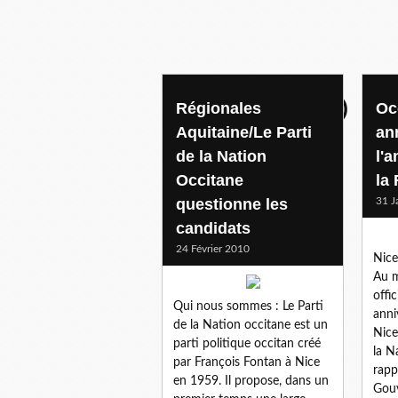
communique (fra )
Régionales
Oc
Aquitaine/Le Parti
an
de la Nation
l'
Occitane
la
questionne les
31 J
candidats
24 Février 2010
Nice
Au m
offi
Qui nous sommes : Le Parti
anni
de la Nation occitane est un
Nice
parti politique occitan créé
la N
par François Fontan à Nice
rapp
en 1959. Il propose, dans un
Gouv