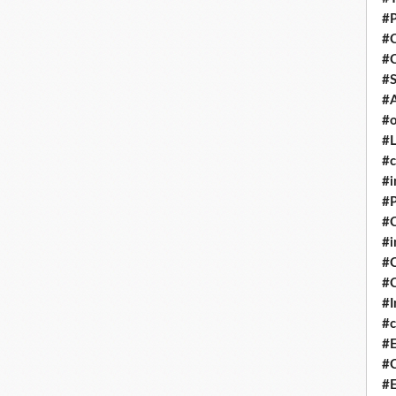
#P
#
#
#S
#A
#o
#L
#c
#i
#P
#C
#
#C
#C
#I
#c
#E
#C
#E