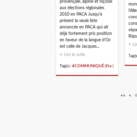
provençale, alpine et niçoise
mond
aux élections régionales
l’Al
2010 en PACA Jusqu'à
conc
présent la seule liste
cons
annoncée en PACA qui ait
sépa
déjà fortement pris position
Répu
en faveur de la langue d'Oc
Li
est celle de Jacques...
Lire la suite
Tag(s
Tag(s) :
#COMMUNIQUÉ (Fra )
1
2
3
<<
<
4
0
0
0