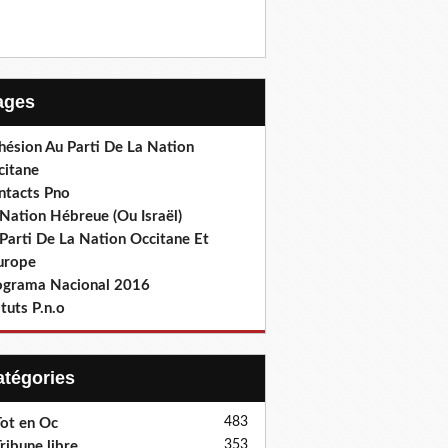
Pages
hésion Au Parti De La Nation
citane
ntacts Pno
Nation Hébreue (Ou Israël)
Parti De La Nation Occitane Et
europe
ograma Nacional 2016
tuts P.n.o
Catégories
483
ot en Oc
353
ribune libre