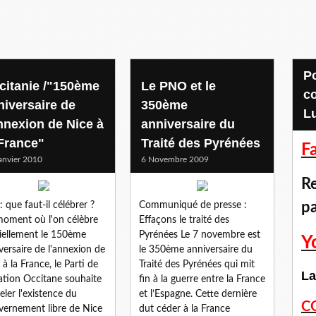
Pour accéder aux
citanie /"150ème
Le PNO et le
c
niversaire de
350ème
L
annexion de Nice à
anniversaire du
 France"
Traité des Pyrénées
F
anvier 2010
6 Novembre 2009
Re
p
: que faut-il célébrer ?
Communiqué de presse :
oment où l'on célèbre
Effaçons le traité des
ciellement le 150ème
Pyrénées Le 7 novembre est
Y
versaire de l'annexion de
le 350ème anniversaire du
 à la France, le Parti de
Traité des Pyrénées qui mit
La
ation Occitane souhaite
fin à la guerre entre la France
eler l'existence du
et l’Espagne. Cette dernière
C
ernement libre de Nice
dut céder à la France