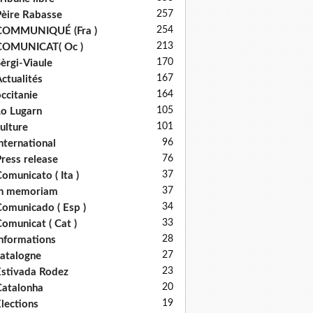
257
èire Rabasse
254
COMMUNIQUÉ (Fra )
213
COMUNICAT( Oc )
170
èrgi-Viaule
167
ctualités
164
ccitanie
105
o Lugarn
101
ulture
96
nternational
76
ress release
37
omunicato ( Ita )
37
in memoriam
34
omunicado ( Esp )
33
omunicat ( Cat )
28
nformations
27
atalogne
23
stivada Rodez
20
atalonha
19
lections