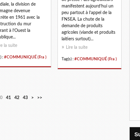
iale, la division de
manifestent aujourd’hui un
lemagne devenue
peu partout à l’appel de la
rète en 1961 avec la
FNSEA. La chute de la
truction du mur
demande de produits
rant à l’Ouest la
agricoles (viande et produits
blique...
laitiers surtout)...
re la suite
Lire la suite
) :
#COMMUNIQUÉ (Fra )
Tag(s) :
#COMMUNIQUÉ (Fra )
0
41
42
43
>
>>