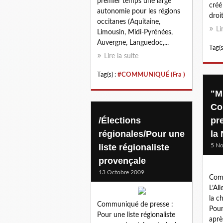
premier temps une large
créé
autonomie pour les régions
droit
occitanes (Aquitaine,
Li
Limousin, Midi-Pyrénées,
Auvergne, Languedoc,...
Tag(s
Lire la suite
Tag(s) :
#COMMUNIQUÉ (Fra )
"M
Co
/Élections
pr
régionales/Pour une
la
liste régionaliste
5 N
provençale
13 Octobre 2009
Comm
L’Al
la c
Communiqué de presse :
Pour
Pour une liste régionaliste
aprè