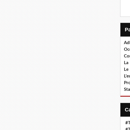
Ad
Oc
Co
La 
Le 
L'
Pr
Sta
#T
#T