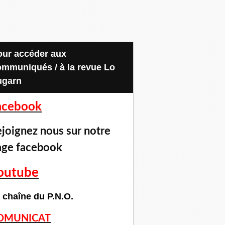
ommuniqués / à la revue Lo
ugarn
acebook
joignez nous sur notre
age facebook
outube
 chaîne du P.N.O.
OMUNICAT