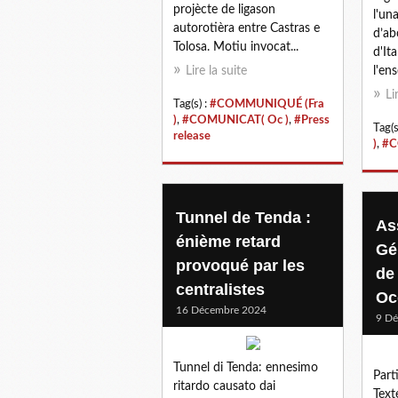
projècte de ligason
l'un
autorotièra entre Castras e
d’abo
Tolosa. Motiu invocat...
d'It
Lire la suite
l'en
Li
Tag(s) :
#COMMUNIQUÉ (Fra
)
,
#COMUNICAT( Oc )
,
#Press
Tag(s
release
)
,
#C
Tunnel de Tenda :
As
énième retard
Gé
provoqué par les
de
centralistes
Oc
16 Décembre 2024
9 D
Tunnel di Tenda: ennesimo
Part
ritardo causato dai
Text