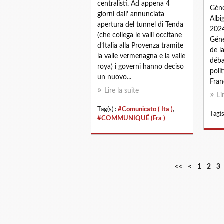
centralisti. Ad appena 4
Géné
giorni dall' annunciata
Albi
apertura del tunnel di Tenda
2024
(che collega le valli occitane
Géné
d’Italia alla Provenza tramite
de l
la valle vermenagna e la valle
déba
roya) i governi hanno deciso
poli
un nuovo...
Franc
Lire la suite
Li
Tag(s) :
#Comunicato ( Ita )
,
Tag(s
#COMMUNIQUÉ (Fra )
<<
<
1
2
3