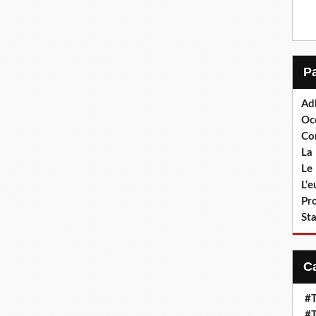
Ad
Oc
Co
La 
Le 
L'
Pr
Sta
#T
#T