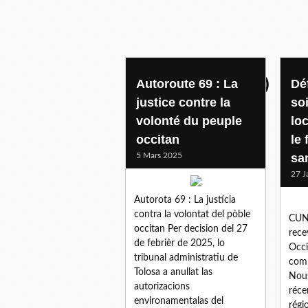
communique (fra )
Autoroute 69 : La
Dé
justice contre la
so
volonté du peuple
lo
occitan
le
5 Mars 2025
san
27 J
Autorota 69 : La justícia
contra la volontat del pòble
CUN
occitan Per decision del 27
rece
de febrièr de 2025, lo
Occi
tribunal administratiu de
comm
Tolosa a anullat las
Nous
autorizacions
réce
environamentalas del
régi