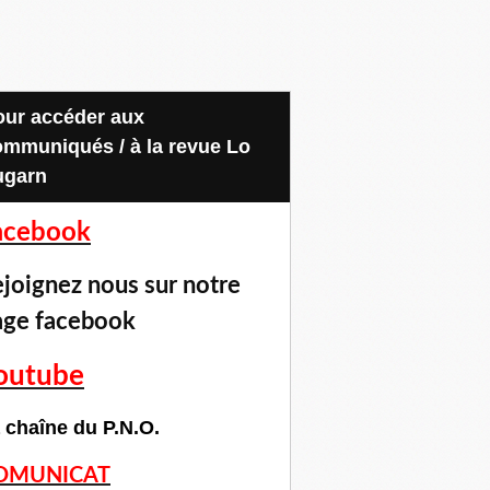
ommuniqués / à la revue Lo
ugarn
acebook
joignez nous sur notre
age facebook
outube
 chaîne du P.N.O.
OMUNICAT