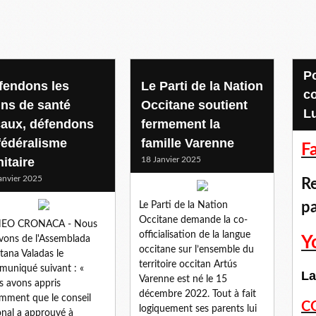
Pour accéder aux
fendons les
Le Parti de la Nation
c
ins de santé
Occitane soutient
L
caux, défendons
fermement la
 fédéralisme
famille Varenne
F
itaire
18 Janvier 2025
anvier 2025
Re
p
Le Parti de la Nation
Occitane demande la co-
EO CRONACA - Nous
officialisation de la langue
Y
vons de l'Assemblada
occitane sur l’ensemble du
tana Valadas le
territoire occitan Artús
uniqué suivant : «
La
Varenne est né le 15
 avons appris
décembre 2022. Tout à fait
mment que le conseil
C
logiquement ses parents lui
onal a approuvé à