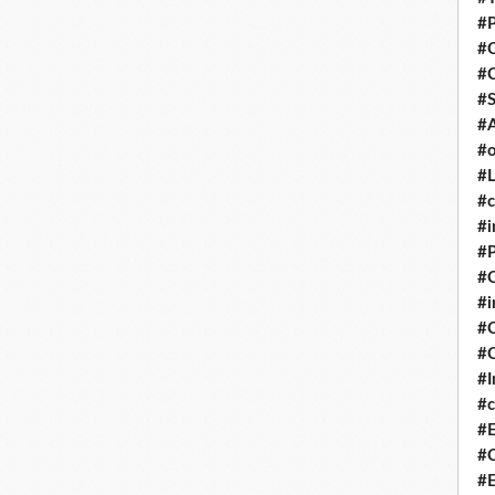
#P
#
#
#S
#A
#o
#L
#c
#i
#P
#C
#
#C
#C
#I
#c
#E
#C
#E