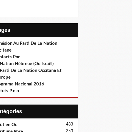
Pages
hésion Au Parti De La Nation
citane
ntacts Pno
Nation Hébreue (Ou Israël)
Parti De La Nation Occitane Et
europe
ograma Nacional 2016
tuts P.n.o
Catégories
483
ot en Oc
353
ribune libre