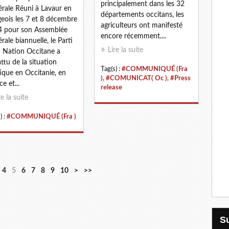
principalement dans les 32
rale Réuni à Lavaur en
départements occitans, les
geois les 7 et 8 décembre
agriculteurs ont manifesté
 pour son Assemblée
encore récemment....
rale biannuelle, le Parti
Lire la suite
a Nation Occitane a
ttu de la situation
Tag(s) :
#COMMUNIQUÉ (Fra
tique en Occitanie, en
)
,
#COMUNICAT( Oc )
,
#Press
e et...
release
re la suite
) :
#COMMUNIQUÉ (Fra )
2
3
4
4
5
6
7
8
9
10
>
>>
0
0
0