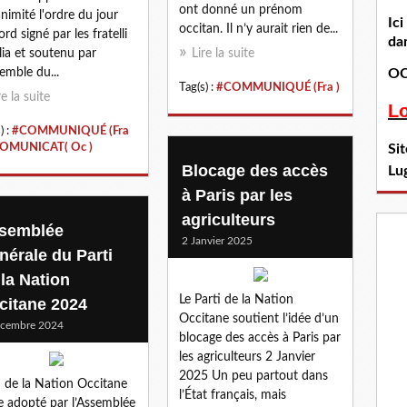
ont donné un prénom
animité l'ordre du jour
Ic
occitan. Il n’y aurait rien de...
rd signé par les fratelli
dan
alia et soutenu par
Lire la suite
semble du...
OC
Tag(s) :
#COMMUNIQUÉ (Fra )
re la suite
L
) :
#COMMUNIQUÉ (Fra
OMUNICAT( Oc )
Si
Blocage des accès
Lu
à Paris par les
agriculteurs
semblée
2 Janvier 2025
nérale du Parti
 la Nation
Le Parti de la Nation
citane 2024
Occitane soutient l’idée d’un
écembre 2024
blocage des accès à Paris par
les agriculteurs 2 Janvier
2025 Un peu partout dans
i de la Nation Occitane
l’État français, mais
e adopté par l’Assemblée