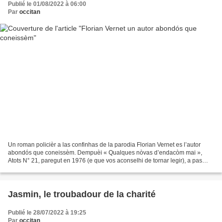
Publié le 01/08/2022 à 06:00
Par
occitan
Un roman policièr a las confinhas de la parodia Florian Vernet es l’autor
abondós que coneissèm. Dempuèi « Qualques nòvas d’endacòm mai »,
Atots N° 21, paregut en 1976 (e que vos aconselhi de tornar legir), a pas
arrestat de nos ofrir sa pròsa. Pas que...
Jasmin, le troubadour de la charité
Publié le 28/07/2022 à 19:25
Par
occitan