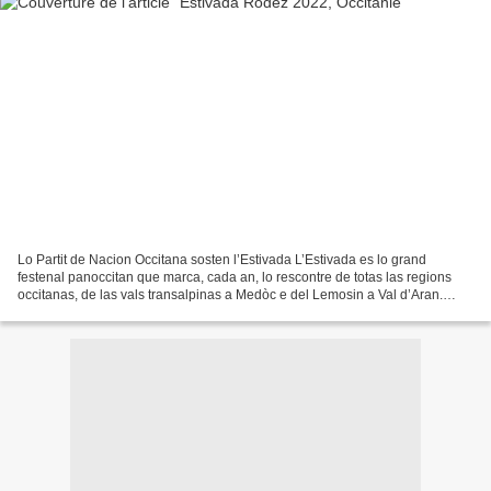
Lo Partit de Nacion Occitana sosten l’Estivada L’Estivada es lo grand
festenal panoccitan que marca, cada an, lo rescontre de totas las regions
occitanas, de las vals transalpinas a Medòc e del Lemosin a Val d’Aran.
Malgrat las dificultats que pòt traversar...