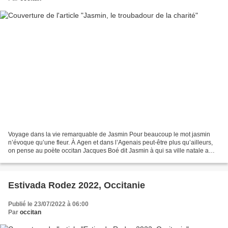
Voyage dans la vie remarquable de Jasmin Pour beaucoup le mot jasmin
n’évoque qu’une fleur. À Agen et dans l’Agenais peut-être plus qu’ailleurs,
on pense au poète occitan Jacques Boé dit Jasmin à qui sa ville natale a
dédié une place. Le 16e arrondissement...
Estivada Rodez 2022, Occitanie
Publié le 23/07/2022 à 06:00
Par
occitan