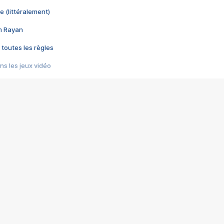
e (littéralement)
im Rayan
 toutes les règles
s les jeux vidéo
us choquant de Rockstar ? - Le scandale BULLY
e plus moche de Steam
du RÊVE tourne au CAUCHEMAR
pendant 8 heures
it… à tort
umiliés par un jeu vidéo
ire - Final Fantasy 8
ti un empire - Age of Empires