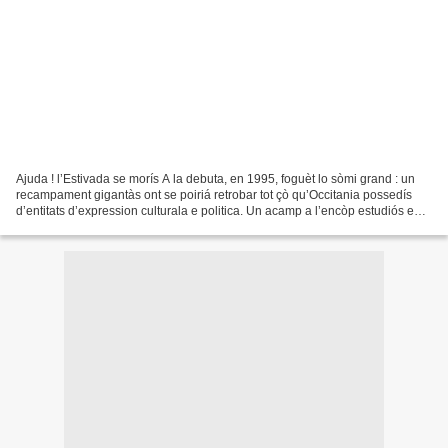
Ajuda ! l’Estivada se morís A la debuta, en 1995, foguèt lo sòmi grand : un
recampament gigantàs ont se poiriá retrobar tot çò qu’Occitania possedís
d’entitats d’expression culturala e politica. Un acamp a l’encòp estudiós e
gaujós de totes los que trabalhan...