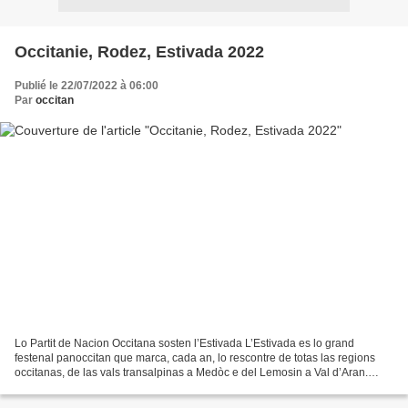
Occitanie, Rodez, Estivada 2022
Publié le 22/07/2022 à 06:00
Par
occitan
Lo Partit de Nacion Occitana sosten l’Estivada L’Estivada es lo grand
festenal panoccitan que marca, cada an, lo rescontre de totas las regions
occitanas, de las vals transalpinas a Medòc e del Lemosin a Val d’Aran.
Malgrat las dificultats que pòt traversar...