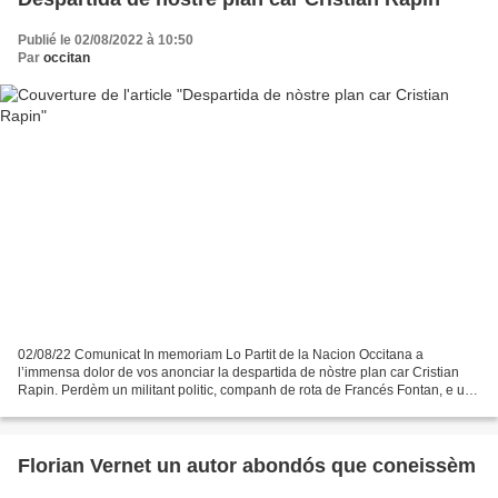
Publié le 02/08/2022 à 10:50
Par
occitan
02/08/22 Comunicat In memoriam Lo Partit de la Nacion Occitana a
l’immensa dolor de vos anonciar la despartida de nòstre plan car Cristian
Rapin. Perdèm un militant politic, companh de rota de Francés Fontan, e un
òme de tria engatjat dempuèi totjorn...
Florian Vernet un autor abondós que coneissèm