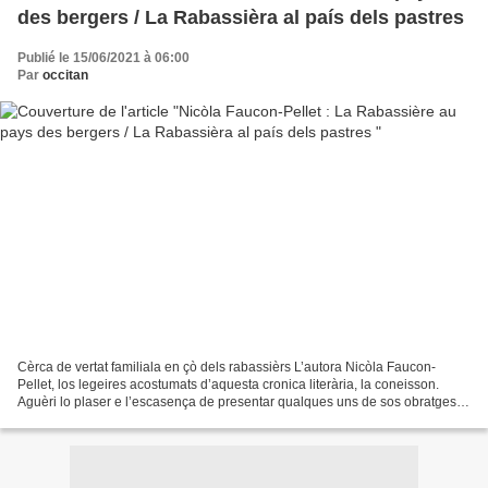
des bergers / La Rabassièra al país dels pastres
Publié le 15/06/2021 à 06:00
Par
occitan
Cèrca de vertat familiala en çò dels rabassièrs L’autora Nicòla Faucon-
Pellet, los legeires acostumats d’aquesta cronica literària, la coneisson.
Aguèri lo plaser e l’escasença de presentar qualques uns de sos obratges :
Le fournil de César (lo 1.07.20),...