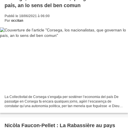
país, an lo sens del ben comun
Publié le 18/06/2021 à 06:00
Par
occitan
La Collectivitat de Corsega s’engatja per sosténer l’economia del país De
passatge en Corsega fa encara qualques jorns, agèri l’escasença de
constatar qu’una autonomia politica, per tan menela que foguèsse -e Dieu
sap que l’autonomia còrsa es amorralhada...
Nicòla Faucon-Pellet : La Rabassière au pays