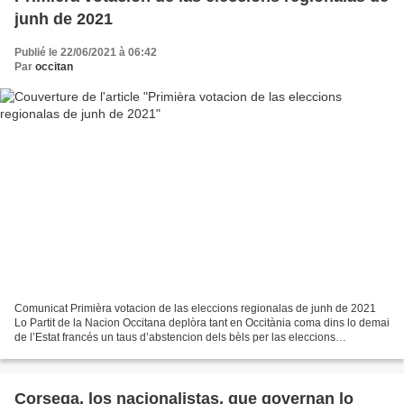
junh de 2021
Publié le 22/06/2021 à 06:42
Par
occitan
Comunicat Primièra votacion de las eleccions regionalas de junh de 2021
Lo Partit de la Nacion Occitana deplòra tant en Occitània coma dins lo demai
de l’Estat francés un taus d’abstencion dels bèls per las eleccions
regionalas e departamentalas que confirma...
Corsega, los nacionalistas, que governan lo