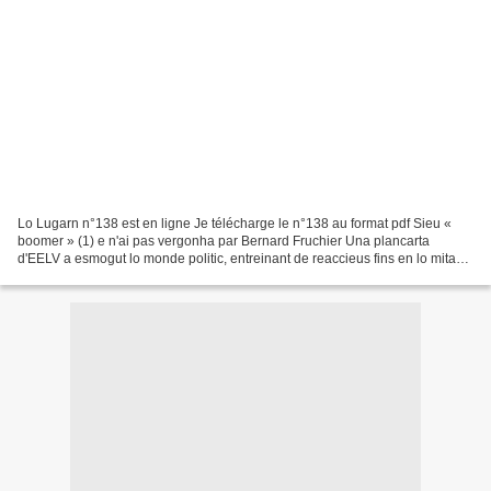
Lo Lugarn n°138 est en ligne Je télécharge le n°138 au format pdf Sieu «
boomer » (1) e n'ai pas vergonha par Bernard Fruchier Una plancarta
d'EELV a esmogut lo monde politic, entreinant de reaccieus fins en lo mitan
"ecologist". Ai ja escrich mantes...