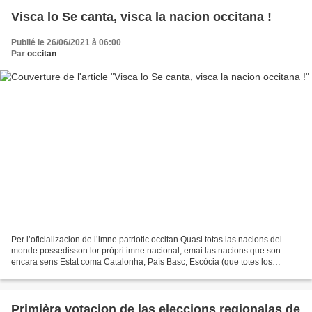
Visca lo Se canta, visca la nacion occitana !
Publié le 26/06/2021 à 06:00
Par
occitan
Per l’oficializacion de l’imne patriotic occitan Quasi totas las nacions del
monde possedisson lor pròpri imne nacional, emai las nacions que son
encara sens Estat coma Catalonha, País Basc, Escòcia (que totes los
amators de rugbi coneisson lor famós...
Primièra votacion de las eleccions regionalas de