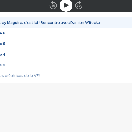
bey Maguire, c'est lui ! Rencontre avec Damien Witecka
e 6
e 5
e 4
e 3
s créatrices de la VF !
e 2
e 1
e Mektoub My Love arrive enfin ! Rencontre avec Shaïn Boumedine et Sal
i : après Toni en famille
elle réalise le bouleversant Dites lui que je l'aime