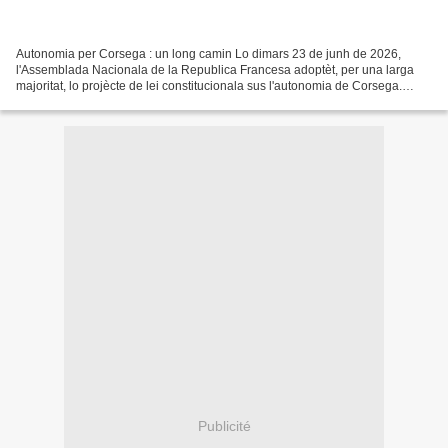
Autonomia per Corsega : un long camin Lo dimars 23 de junh de 2026,
l'Assemblada Nacionala de la Republica Francesa adoptèt, per una larga
majoritat, lo projècte de lei constitucionala sus l'autonomia de Corsega.
Aqueste projècte de lei reconeis la 'comunautat...
Publicité