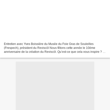
Entretien avec Yves Boissière du Musée du Foie Gras de Souleilles
(Frespech), président du Reviscòl Nous fêtons cette année le 10ème
anniversaire de la création du Reviscòl. Qu’est-ce que cela vous inspire ? La
création de cette association est née du...