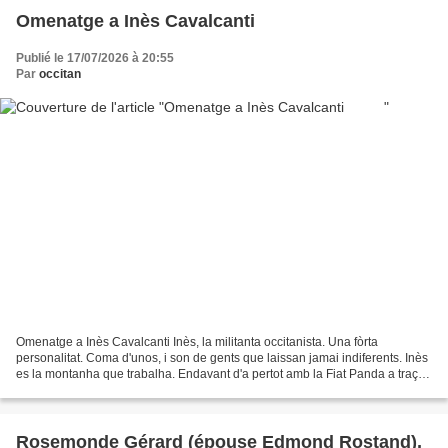
Omenatge a Inès Cavalcanti
Publié le 17/07/2026 à 20:55
Par
occitan
Omenatge a Inès Cavalcanti Inès, la militanta occitanista. Una fòrta
personalitat. Coma d'unos, i son de gents que laissan jamai indiferents. Inès
es la montanha que trabalha. Endavant d'a pertot amb la Fiat Panda a traçar
chamin per las valaias occitanas...
Rosemonde Gérard (épouse Edmond Rostand),