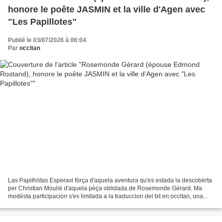
honore le poête JASMIN et la ville d'Agen avec
"Les Papillotes"
Publié le 03/07/2026 à 06:04
Par
occitan
Las Papilhòtas Esperavi fòrça d'aquela aventura qu'es estada la descobèrta
per Christian Moulié d'aquela pèça oblidada de Rosemonde Gérard. Ma
modèsta participacion s'es limitada a la traduccion del txt en occitan, una
tasca esquèrra pr’amor lo nivèl...