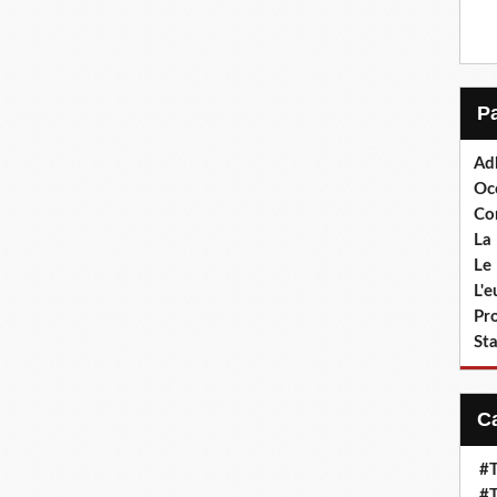
Ad
Oc
Co
La 
Le 
L'
Pr
Sta
#T
#T