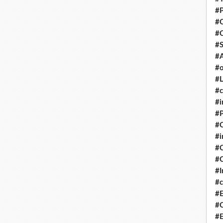
#P
#
#
#S
#A
#o
#L
#c
#i
#P
#C
#
#C
#C
#I
#c
#E
#C
#E