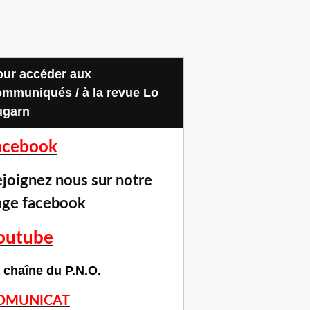
ommuniqués / à la revue Lo
ugarn
acebook
joignez nous sur notre
age facebook
outube
 chaîne du P.N.O.
OMUNICAT