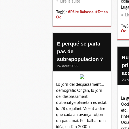
Lire la suite
coll
Luga
Tag(s) :
#Pèire Rabasse
,
#Tot en
Li
Oc
Tag(s
Oc
E perqué se parla
pas de
Ru
subrepopulacion ?
pri
26 Août 2022
ac
23 A
Lo jorn del despassament…
demografic Ongan, lo jorn
del despassament
La g
d’abenatge planetari es estat
Occi
lo 28 de julhet. Valent a dire
etc
que cada an avança totjorn
l’in
un pauc mai. Per balhar una
Ukra
idèa, en l’an 2000 lo
cohé