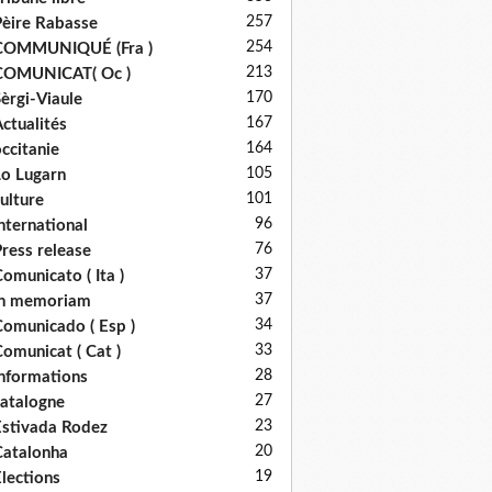
257
èire Rabasse
254
COMMUNIQUÉ (Fra )
213
COMUNICAT( Oc )
170
èrgi-Viaule
167
ctualités
164
ccitanie
105
o Lugarn
101
ulture
96
nternational
76
ress release
37
omunicato ( Ita )
37
in memoriam
34
omunicado ( Esp )
33
omunicat ( Cat )
28
nformations
27
atalogne
23
stivada Rodez
20
atalonha
19
lections