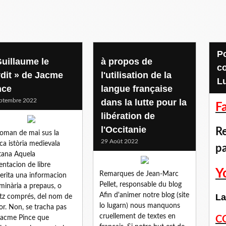
Pour accéder aux
Guillaume le
à propos de
c
ydit » de Jacme
l'utilisation de la
L
nce
langue française
ptembre 2022
dans la lutte pour la
F
libération de
l'Occitanie
Re
oman de mai sus la
29 Août 2022
ica istòria medievala
p
tana Aquela
entacion de libre
Y
Remarques de Jean-Marc
erita una informacion
Pellet, responsable du blog
iminària a prepaus, o
Afin d'animer notre blog (site
La
tz comprés, del nom de
lo lugarn) nous manquons
tor. Non, se tracha pas
cruellement de textes en
Jacme Pince que
C