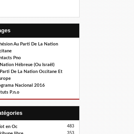
Pages
hésion Au Parti De La Nation
citane
ntacts Pno
Nation Hébreue (Ou Israël)
Parti De La Nation Occitane Et
europe
ograma Nacional 2016
tuts P.n.o
Catégories
483
ot en Oc
353
ribune libre