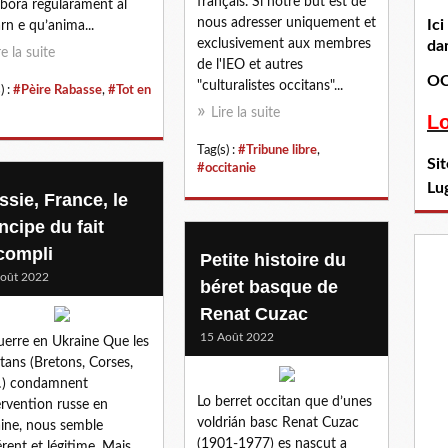
français. Si notre but est de
abòra regularament al
nous adresser uniquement et
Ic
rn e qu’anima...
exclusivement aux membres
dan
re la suite
de l'IEO et autres
OC
"culturalistes occitans"...
) :
#Pèire Rabasse
,
#Tot en
Lire la suite
L
Tag(s) :
#Tribune libre
,
Si
#occitanie
Lu
ssie, France, le
ncipe du fait
compli
Petite histoire du
oût 2022
béret basque de
Renat Cuzac
15 Août 2022
uerre en Ukraine Que les
tans (Bretons, Corses,
…) condamnent
Lo berret occitan que d’unes
tervention russe en
voldrián basc Renat Cuzac
ine, nous semble
(1901-1977) es nascut a
rent et légitime. Mais