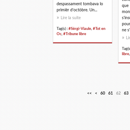
despassament tombava lo
que 
primièr d’octòbre. Un...
mona
Lire la suite
s’in
pour
Tag(s) :
#Sèrgi-Viaule
,
#Tot en
ne s’
Oc
,
#Tribune libre
Li
Tag(s
libre
1
2
3
4
5
<<
<
60
61
62
63
0
0
0
0
0