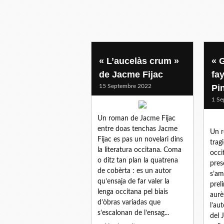
« L’aucelàs crum »
« 
de Jacme Fijac
fa
15 Septembre 2022
Pi
1 Se
Un roman de Jacme Fijac
entre doas tenchas Jacme
Un r
Fijac es pas un novelari dins
trag
la literatura occitana. Coma
occi
o ditz tan plan la quatrena
pres
de cobèrta : es un autor
s’am
qu’ensaja de far valer la
prel
lenga occitana pel biais
aurè
d’òbras variadas que
l’au
s’escalonan de l’ensag...
del 