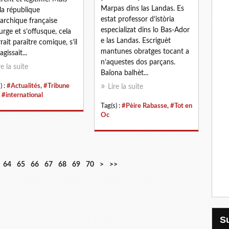
Marpas dins las Landas. Es
la république
estat professor d’istòria
rchique française
especializat dins lo Bas-Ador
surge et s’offusque, cela
e las Landas. Escriguèt
rait paraître comique, s’il
mantunes obratges tocant a
agissait...
n’aquestes dos parçans.
re la suite
Baïona balhèt...
) :
#Actualités
,
#Tribune
Lire la suite
,
#international
Tag(s) :
#Pèire Rabasse
,
#Tot en
Oc
8
9
1
2
64
65
66
67
68
69
70
>
>>
0
0
0
0
0
0