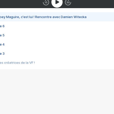
bey Maguire, c'est lui ! Rencontre avec Damien Witecka
e 6
e 5
e 4
e 3
s créatrices de la VF !
e 2
e 1
e Mektoub My Love arrive enfin ! Rencontre avec Shaïn Boumedine et Sal
i : après Toni en famille
elle réalise le bouleversant Dites lui que je l'aime