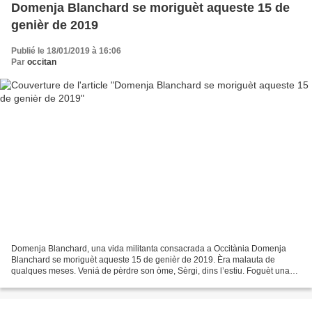
Domenja Blanchard se moriguèt aqueste 15 de
genièr de 2019
Publié le 18/01/2019 à 16:06
Par
occitan
Domenja Blanchard, una vida militanta consacrada a Occitània Domenja
Blanchard se moriguèt aqueste 15 de genièr de 2019. Èra malauta de
qualques meses. Veniá de pèrdre son òme, Sèrgi, dins l’estiu. Foguèt una
femna de volontat e de teneson. Foguèt una...