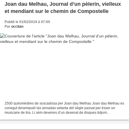
Joan dau Melhau, Journal d’un pèlerin, vielleux
et mendiant sur le chemin de Compostelle
Publié le 01/02/2019 à 07:00
Par
occitan
2500 quilomèstres de soscadissa per Joan dau Melhau Joan dau Melhau es
conegut desempuèi las annadas setanta del sègle passat per èsser un
musicaire de tria. Li sèm deveires d’un desenat de disques totjorn
d’actualitat, emai s’ara son de mal trobar. Es...