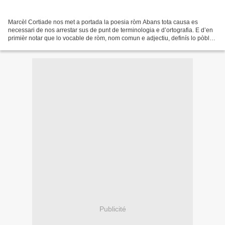
Marcèl Cortiade nos met a portada la poesia ròm Abans tota causa es
necessari de nos arrestar sus de punt de terminologia e d’ortografia. E d’en
primièr notar que lo vocable de ròm, nom comun e adjectiu, definís lo pòble
qu’autrescòps èra designat pels...
Publicité