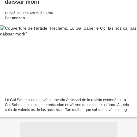
daissar morir
Publié le 01/01/2019 à 07:00
Par
occitan
Lo Gai Saber sus sa novèla lançada Al servici de la revista centenària Lo
Gai Saber , un comitat de redaccion novèl ven de se metre a l’òbra. Aquela
còla de valents es de las redusidas. Tan melhor que sul sicut avèm conegut
pel passat de comitats de redaccion...