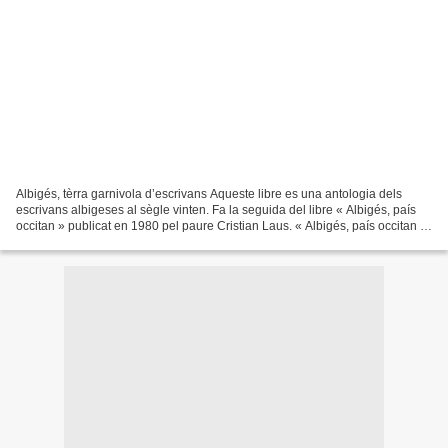
Albigés, tèrra garnivola d’escrivans Aqueste libre es una antologia dels
escrivans albigeses al sègle vinten. Fa la seguida del libre « Albigés, país
occitan » publicat en 1980 pel paure Cristian Laus. « Albigés, país occitan »
presentava los autors occitans...