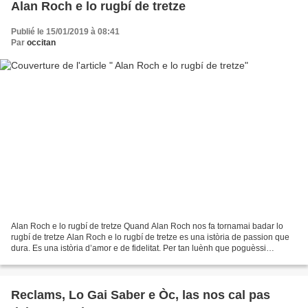
Alan Roch e lo rugbí de tretze
Publié le 15/01/2019 à 08:41
Par
occitan
Alan Roch e lo rugbí de tretze Quand Alan Roch nos fa tornamai badar lo
rugbí de tretze Alan Roch e lo rugbí de tretze es una istòria de passion que
dura. Es una istòria d’amor e de fidelitat. Per tan luènh que poguèssi
remontar dins lo temps, e aquò...
Reclams, Lo Gai Saber e Òc, las nos cal pas