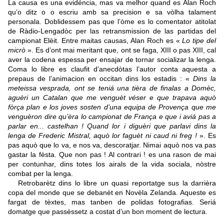
La causa es una evidéncia, mas va melhor quand es Alan Roch
qu’o ditz o o escriu amb sa precision e sa vòlha talament
personala. Doblidessem pas que l’òme es lo comentator atitolat
de Ràdio-Lengadòc per las retransmission de las partidas del
campionat Elèit. Entre maitas causas, Alan Roch es «
Lo tipe del
micrò
». Es d’ont mai meritant que, ont se faga, XIII o pas XIII, cal
aver la codena espessa per ensajar de tornar socializar la lenga.
Coma lo libre es claufit d’anecdòtas l’autor conta aquesta a
prepaus de l’animacion en occitan dins los estadis : «
Dins la
meteissa vesprada, ont se teniá una tièra de finalas a Domèc,
aguèri un Catalan que me venguèt véser e que trapava aquò
fòrça plan e los joves sosten d’una equipa de Provença que me
venguèron dire qu’èra lo campionat de França e que i aviá pas a
parlar en... castelhan ! Quand lor i diguèri que parlavi dins la
lenga de Frederic Mistral, aquò lor faguèt ni caud ni freg !
». Es
pas aquò que lo va, e nos va, descoratjar. Nimai aquò nos va pas
gastar la fèsta. Que non pas ! Al contrari ! es una rason de mai
per contunhar, dins totes los airals de la vida sociala, nòstre
combat per la lenga.
Retrobarètz dins lo libre un quasi reportatge sus la darrièra
copa del monde que se debanèt en Novèla Zelanda. Aqueste es
fargat de tèxtes, mas tanben de polidas fotografias. Seriá
domatge que passèssetz a costat d’un bon moment de lectura.