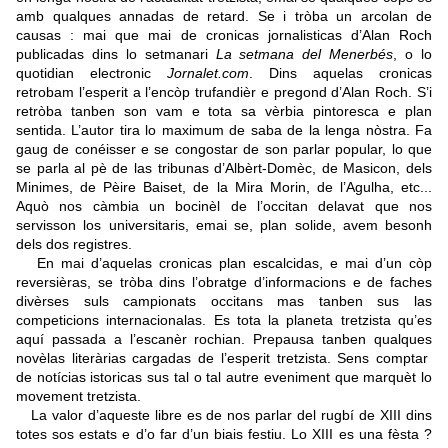
amb qualques annadas de retard. Se i tròba un arcolan de
causas : mai que mai de cronicas jornalisticas d’Alan Roch
publicadas dins lo setmanari
La setmana del Menerbés
, o lo
quotidian electronic
Jornalet.com
. Dins aquelas cronicas
retrobam l’esperit a l’encòp trufandièr e pregond d’Alan Roch. S’i
retròba tanben son vam e tota sa vèrbia pintoresca e plan
sentida. L’autor tira lo maximum de saba de la lenga nòstra. Fa
gaug de conéisser e se congostar de son parlar popular, lo que
se parla al pè de las tribunas d’Albèrt-Domèc, de Masicon, dels
Minimes, de Pèire Baiset, de la Mira Morin, de l’Agulha, etc...
Aquò nos càmbia un bocinèl de l’occitan delavat que nos
servisson los universitaris, emai se, plan solide, avem besonh
dels dos registres.
En mai d’aquelas cronicas plan escalcidas, e mai d’un còp
reversièras, se tròba dins l’obratge d’informacions e de faches
divèrses suls campionats occitans mas tanben sus las
competicions internacionalas. Es tota la planeta tretzista qu’es
aquí passada a l’escanèr rochian. Prepausa tanben qualques
novèlas literàrias cargadas de l’esperit tretzista. Sens comptar
de notícias istoricas sus tal o tal autre eveniment que marquèt lo
movement tretzista.
La valor d’aqueste libre es de nos parlar del rugbí de XIII dins
totes sos estats e d’o far d’un biais festiu. Lo XIII es una fèsta ?