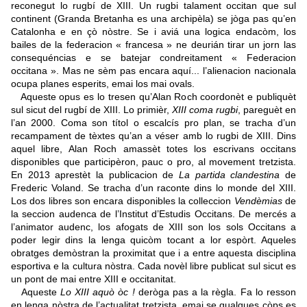
reconegut lo rugbí de XIII. Un rugbi talament occitan que sul
continent (Granda Bretanha es una archipèla) se jòga pas qu’en
Catalonha e en çò nòstre. Se i aviá una logica endacòm, los
bailes de la federacion « francesa » ne deurián tirar un jorn las
consequéncias e se batejar condreitament « Federacion
occitana ». Mas ne sèm pas encara aquí... l’alienacion nacionala
ocupa planes esperits, emai los mai ovals.
Aqueste opus es lo tresen qu’Alan Roch coordonèt e publiquèt
sul sicut del rugbí de XIII. Lo primièr,
XIII coma rugbi
, pareguèt en
l’an 2000. Coma son títol o escalcís pro plan, se tracha d’un
recampament de tèxtes qu’an a véser amb lo rugbi de XIII. Dins
aquel libre, Alan Roch amassèt totes los escrivans occitans
disponibles que participèron, pauc o pro, al movement tretzista.
En 2013 aprestèt la publicacion de
La partida clandestina
de
Frederic Voland. Se tracha d’un raconte dins lo monde del XIII.
Los dos libres son encara disponibles la colleccion
Vendèmias
de
la seccion audenca de l’Institut d’Estudis Occitans. De mercés a
l’animator audenc, los afogats de XIII son los sols Occitans a
poder legir dins la lenga quicòm tocant a lor espòrt. Aqueles
obratges demòstran la proximitat que i a entre aquesta disciplina
esportiva e la cultura nòstra. Cada novèl libre publicat sul sicut es
un pont de mai entre XIII e occitanitat.
Aqueste
Lo XIII aquò òc !
deròga pas a la règla. Fa lo resson
en lenga nòstra de l’actualitat tretzista, emai se qualques còps es