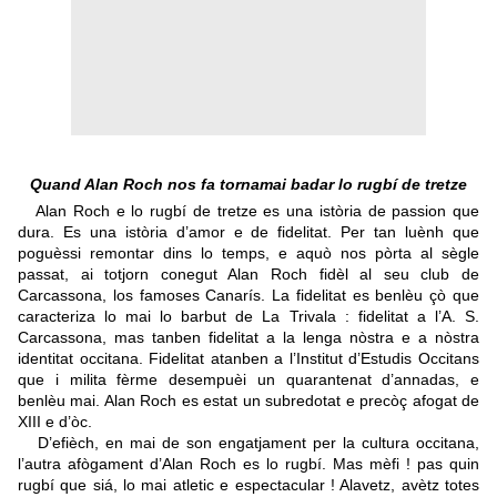
Quand Alan Roch nos fa tornamai badar lo rugbí de tretze
Alan Roch e lo rugbí de tretze es una istòria de passion que
dura. Es una istòria d’amor e de fidelitat. Per tan luènh que
poguèssi remontar dins lo temps, e aquò nos pòrta al sègle
passat, ai totjorn conegut Alan Roch fidèl al seu club de
Carcassona, los famoses Canarís. La fidelitat es benlèu çò que
caracteriza lo mai lo barbut de La Trivala : fidelitat a l’A. S.
Carcassona, mas tanben fidelitat a la lenga nòstra e a nòstra
identitat occitana. Fidelitat atanben a l’Institut d’Estudis Occitans
que i milita fèrme desempuèi un quarantenat d’annadas, e
benlèu mai. Alan Roch es estat un subredotat e precòç afogat de
XIII e d’òc.
D’efièch, en mai de son engatjament per la cultura occitana,
l’autra afògament d’Alan Roch es lo rugbí. Mas mèfi ! pas quin
rugbí que siá, lo mai atletic e espectacular ! Alavetz, avètz totes