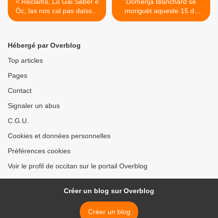
< Reclams, Lo Gai Saber e
Domenja Blanchard se
Òc, las nos cal pas daissar
moriguèt aqueste 15 de
morir
genièr de 2019 >
Hébergé par Overblog
Top articles
Pages
Contact
Signaler un abus
C.G.U.
Cookies et données personnelles
Préférences cookies
Voir le profil de occitan sur le portail Overblog
Créer un blog sur Overblog
Créer un blog