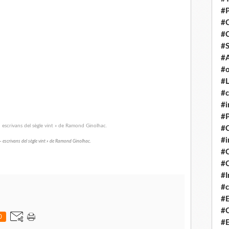
#P
#
#
#S
#A
#o
#L
#c
#i
#P
#C
#
– escrivans del sègle vint » de Ramond Ginolhac.
#C
#C
#I
#c
#E
#C
0
#E