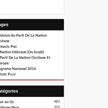
Pages
hésion Au Parti De La Nation
citane
ntacts Pno
Nation Hébreue (Ou Israël)
Parti De La Nation Occitane Et
europe
ograma Nacional 2016
tuts P.n.o
Catégories
483
ot en Oc
353
ribune libre