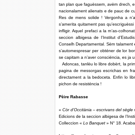
tan plan que faguèssem, avèm drech, e
nacionalament alienats e de pauc de cul
Res de mens solide ! Vergonha a n’a
s’amerita quitament pas qu’escriguèssi
infligir. Aquel prefaci a la m’as-colhona
seccion albigesa de l’Institut d’Estu
Conselh Departamental. Sèm talament e
s’automespresar per obténer de lor bor
se capitam a n’aver consciéncia, es ja u
Adoncas, tanlèu lo libre dobèrt, la pri
pagina de messorgas escrichas en fra
directament a la bedoceta. Enfin lo lib
pichon de resisténcia !
Pèire Rabasse
«
Còr d’Occitània – escrivans del sègle 
Edicions de la seccion albigesa de l’Inst
Colleccion «
Lo Banquet
» N° 18. Acabat