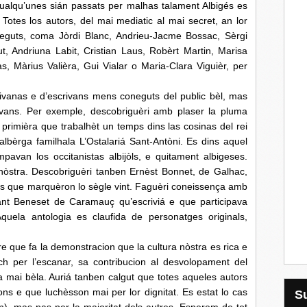
ualqu’unes sián passats per malhas talament Albigés es
Totes los autors, del mai mediatic al mai secret, an lor
neguts, coma Jòrdi Blanc, Andrieu-Jacme Bossac, Sèrgi
t, Andriuna Labit, Cristian Laus, Robèrt Martin, Marisa
s, Màrius Valièra, Gui Vialar o Maria-Clara Viguièr, per
vanas e d’escrivans mens coneguts del public bèl, mas
crivans. Per exemple, descobriguèri amb plaser la pluma
 primièra que trabalhèt un temps dins las cosinas del rei
’albèrga familhala L’Ostalariá Sant-Antòni. Es dins aquel
pavan los occitanistas albijòls, e quitament albigeses.
nòstra. Descobriguèri tanben Ernèst Bonnet, de Galhac,
ras que marquèron lo sègle vint. Faguèri coneissença amb
ant Beneset de Caramauç qu’escriviá e que participava
uela antologia es claufida de personatges originals,
 que fa la demonstracion que la cultura nòstra es rica e
ach per l’escanar, sa contribucion al desvolopament del
 mai bèla. Auriá tanben calgut que totes aqueles autors
ns e que luchèsson mai per lor dignitat. Es estat lo cas