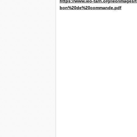
https://www.ieo-tarn.org/ieo/images/
bon%20de%20commande.pdf