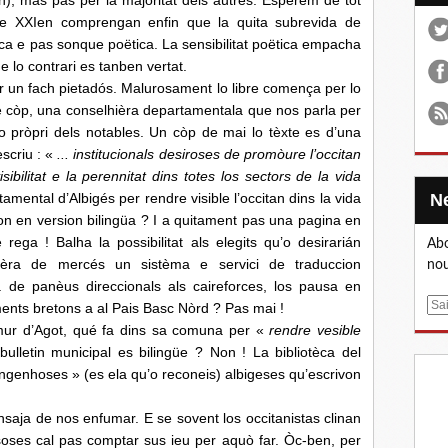
n), mas pas per la majoritat dels autres. Esperem de tot
gle XXIen comprengan enfin que la quita subrevida de
itica e pas sonque poëtica. La sensibilitat poëtica empacha
 e lo contrari es tanben vertat.
 un fach pietadós. Malurosament lo libre comença per lo
te còp, una conselhièra departamentala que nos parla per
o pròpri dels notables. Un còp de mai lo tèxte es d’una
escriu : «
... institucionals desiroses de promòure l’occitan
isibilitat e la perennitat dins totes los sectors de la vida
mental d’Albigés per rendre visible l’occitan dins la vida
cion en version bilingüa ? I a quitament pas una pagina en
ega ! Balha la possibilitat als elegits qu’o desirarián
Abo
nièra de mercés un sistèma e servici de traduccion
nou
de panèus direccionals als caireforces, los pausa en
E
ents bretons a al Pais Basc Nòrd ? Pas mai !
m
ur d’Agot, qué fa dins sa comuna per «
rendre vesible
a
lletin municipal es bilingüe ? Non ! La bibliotèca del
i
 engenhoses » (es ela qu’o reconeis) albigeses qu’escrivon
l
aja de nos enfumar. E se sovent los occitanistas clinan
ses cal pas comptar sus ieu per aquò far. Òc-ben, per