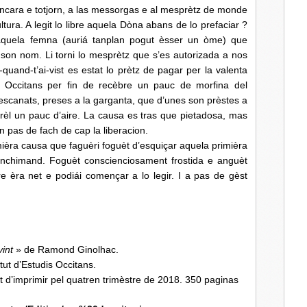
ncara e totjorn, a las messorgas e al mesprètz de monde
tura. A legit lo libre aquela Dòna abans de lo prefaciar ?
quela femna (auriá tanplan pogut èsser un òme) que
 son nom. Li torni lo mesprètz que s’es autorizada a nos
t-quand-t’ai-vist es estat lo prètz de pagar per la valenta
dis Occitans per fin de recèbre un pauc de morfina del
scanats, preses a la garganta, que d’unes son prèstes a
rèl un pauc d’aire. La causa es tras que pietadosa, mas
n pas de fach de cap la liberacion.
mièra causa que faguèri foguèt d’esquiçar aquela primièra
nchimand. Foguèt conscienciosament frostida e anguèt
re èra net e podiái començar a lo legir. I a pas de gèst
vint
» de Ramond Ginolhac.
itut d’Estudis Occitans.
 d’imprimir pel quatren trimèstre de 2018. 350 paginas