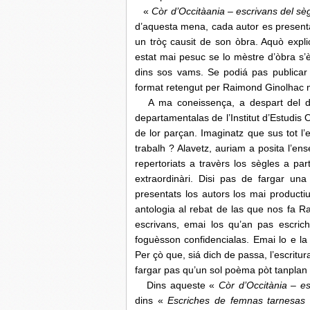
«
Còr d’Occitàania – escrivans del sèg
d’aquesta mena, cada autor es presentat
un tròç causit de son òbra. Aquò expli
estat mai pesuc se lo mèstre d’òbra s’è
dins sos vams. Se podiá pas publicar
format retengut per Raimond Ginolhac 
A ma coneissença, a despart del d
departamentalas de l’Institut d’Estudis
de lor parçan. Imaginatz que sus tot l’
trabalh ? Alavetz, auriam a posita l’en
repertoriats a travèrs los sègles a par
extraordinàri. Disi pas de fargar un
presentats los autors los mai product
antologia al rebat de las que nos fa R
escrivans, emai los qu’an pas escric
foguèsson confidencialas. Emai lo e la
Per çò que, siá dich de passa, l’escrit
fargar pas qu’un sol poèma pòt tanpla
Dins aqueste «
Còr d’Occitània – es
dins «
Escriches de femnas tarnesas