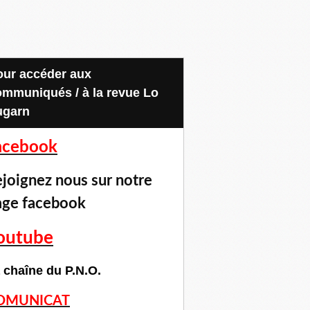
ommuniqués / à la revue Lo
ugarn
acebook
joignez nous sur notre
age facebook
outube
 chaîne du P.N.O.
OMUNICAT