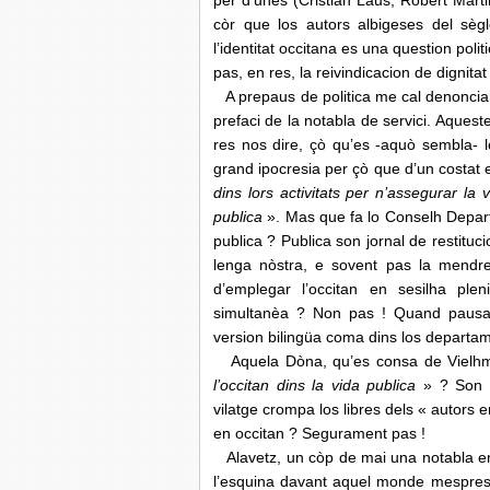
per d’unes (Cristian Laus, Robèrt Marti
còr que los autors albigeses del sè
l’identitat occitana es una question pol
pas, en res, la reivindicacion de dignitat
A prepaus de politica me cal denonciar
prefaci de la notabla de servici. Aques
res nos dire, çò qu’es -aquò sembla- l
grand ipocresia per çò que d’un costat 
dins lors activitats per n’assegurar la v
publica
». Mas que fa lo Conselh Departa
publica ? Publica son jornal de restitu
lenga nòstra, e sovent pas la mendre r
d’emplegar l’occitan en sesilha ple
simultanèa ? Non pas ! Quand pausa 
version bilingüa coma dins los departam
Aquela Dòna, qu’es consa de Vielhm
l’occitan dins la vida publica
» ? Son bu
vilatge crompa los libres dels « autors
en occitan ? Segurament pas !
Alavetz, un còp de mai una notabla ens
l’esquina davant aquel monde mespreso