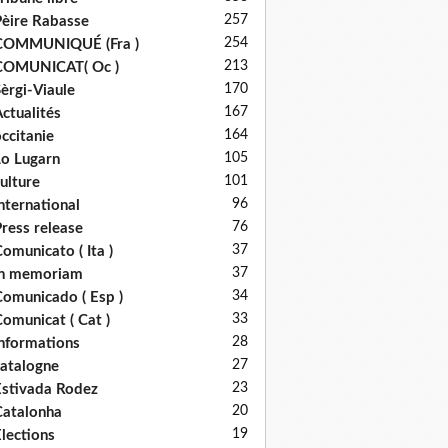
257
èire Rabasse
254
COMMUNIQUÉ (Fra )
213
COMUNICAT( Oc )
170
èrgi-Viaule
167
ctualités
164
ccitanie
105
o Lugarn
101
ulture
96
nternational
76
ress release
37
omunicato ( Ita )
37
in memoriam
34
omunicado ( Esp )
33
omunicat ( Cat )
28
nformations
27
atalogne
23
stivada Rodez
20
atalonha
19
lections