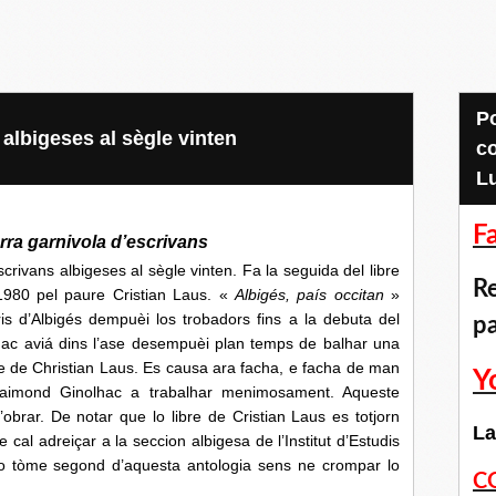
Pour accéder aux
albigeses al sègle vinten
c
L
F
èrra garnivola d’escrivans
rivans albigeses al sègle vinten. Fa la seguida del libre
Re
1980 pel paure Cristian Laus. «
Albigés, país occitan
»
ris d’Albigés dempuèi los trobadors fins a la debuta del
p
hac aviá dins l’ase desempuèi plan temps de balhar una
e de Christian Laus. Es causa ara facha, e facha de man
Y
aimond Ginolhac a trabalhar menimosament. Aqueste
obrar. De notar que lo libre de Cristian Laus es totjorn
La
 cal adreiçar a la seccion albigesa de l’Institut d’Estudis
o tòme segond d’aquesta antologia sens ne crompar lo
C