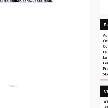
textes/Edition/cor%20doccitania-
Ad
Oc
Co
La 
Le 
L'
Pr
Sta
Publicité
#T
#T