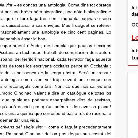
le vint
» es doncas una antologia. Coma dins tot obratge
Ic
 per una brèva nòta biografica, una nòta bibliografica e
dan
ca que lo libre faga tres cent cinquanta paginas e seriá
OC
ra daissat anar a sas envejas. Mas li calguèt se reténer
 rasonablament una antologia de cinc cent paginas. Lo
L
me sembla èsser lo bon.
espartament d’Aude, me sembla que paucas seccions
Si
 Occitans an fach aquel trabalh de compilacion dels autors
Lu
espandi del territòri nacional, cada terrador faga aqueste
sems de totes los escrivans occitans pertot en Occitània ;
tir de la naissença de la lenga nòstra. Seriá un tresaur
a antologia coma s’en vei tròp sovent ont sonque son
ius o reconeguts coma tals. Non, çò que nos cal es una
aimond Ginolhac, valent a dire un catalògue de totes los
h que qualques poèmas esparpalhats dins de revistas,
 qu’auriá escrich pas qu’un poèma i deu aver sa plaça !
ura es una alquimia que correspond pas a res de racional e
n demandar una vida.
crivans del sègle vint
» coma o faguèt precedentament
», Raimond Ginolhac daissa pas degun sus costat del