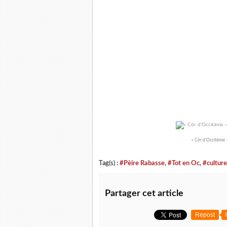
« Còr d’Occitània 
Tag(s) :
#Pèire Rabasse
,
#Tot en Oc
,
#culture
Partager cet article
Repost