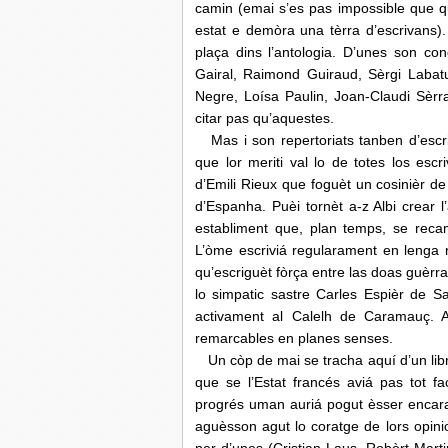
camin (emai s’es pas impossible que q
estat e demòra una tèrra d’escrivans). 
plaça dins l’antologia. D’unes son co
Gairal, Raimond Guiraud, Sèrgi Labatu
Negre, Loísa Paulin, Joan-Claudi Sèrra
citar pas qu’aquestes.
Mas i son repertoriats tanben d’escri
que lor meriti val lo de totes los es
d’Emili Rieux que foguèt un cosinièr de
d’Espanha. Puèi tornèt a-z Albi crear l
establiment que, plan temps, se recam
L’òme escriviá regularament en lenga 
qu’escriguèt fòrça entre las doas guèr
lo simpatic sastre Carles Espièr de S
activament al Calelh de Caramauç. Aq
remarcables en planes senses.
Un còp de mai se tracha aquí d’un libre
que se l’Estat francés aviá pas tot f
progrés uman auriá pogut èsser encara
aguèsson agut lo coratge de lors opinio