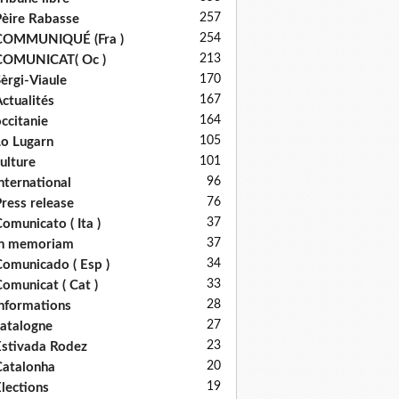
257
èire Rabasse
254
COMMUNIQUÉ (Fra )
213
COMUNICAT( Oc )
170
èrgi-Viaule
167
ctualités
164
ccitanie
105
o Lugarn
101
ulture
96
nternational
76
ress release
37
omunicato ( Ita )
37
in memoriam
34
omunicado ( Esp )
33
omunicat ( Cat )
28
nformations
27
atalogne
23
stivada Rodez
20
atalonha
19
lections