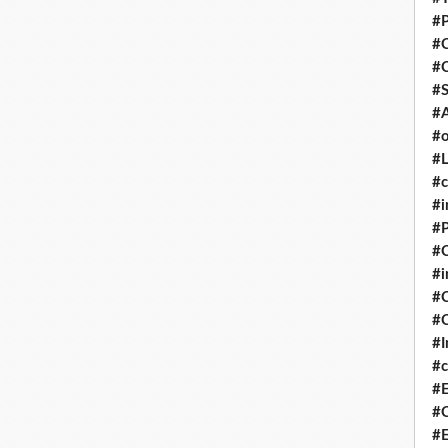
#P
#
#
#S
#A
#o
#L
#c
#i
#P
#C
#
#C
#C
#I
#c
#E
#C
#E