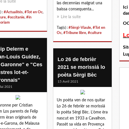
re la suite
las decennias malgrat una
Ic
baissa consequenta...
) :
#Actualités
,
#Tot en Oc
,
dan
Lire la suite
ture
,
#occitanie
,
#in
oriam
OC
Tag(s) :
#Sèrgi-Viaule
,
#Tot en
Oc
,
#Tribune libre
,
#culture
L
Si
lip Delerm e
Lu
an-Louis Guidez,
Lo 26 de febrièr
 Garonne" e "Ces
2021 se morissiá lo
ustres lot-et-
poèta Sèrgi Bèc
ronnais"
15 Avril 2021
ai 2021
Un poèta ven de nos quitar
ronne per Cristian
Lo 26 de febrièr se morissiá
n Los parents de Felip
lo poèta Sèrgi Bèc. L’òme èra
rm èran originaris de
nascut en 1933 a Cavalhon.
-e-Garona, de Malausa
Passèt sa vida en Provença