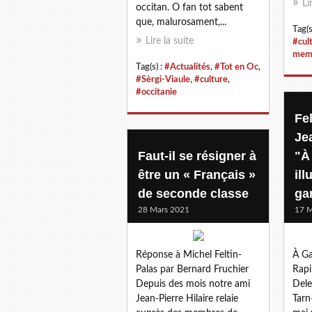
Li
occitan. O fan tot sabent
que, malurosament,...
Tag(s
Lire la suite
#cul
mem
Tag(s) :
#Actualités
,
#Tot en Oc
,
#Sèrgi-Viaule
,
#culture
,
#occitanie
Fe
Je
Faut-il se résigner à
"À
être un « Français »
ill
de seconde classe
ga
28 Mars 2021
17 M
Réponse à Michel Feltin-
À Ga
Palas par Bernard Fruchier
Rapi
Depuis des mois notre ami
Dele
Jean-Pierre Hilaire relaie
Tarn