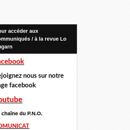
ommuniqués / à la revue Lo
ugarn
acebook
joignez nous sur notre
age facebook
outube
 chaîne du P.N.O.
OMUNICAT