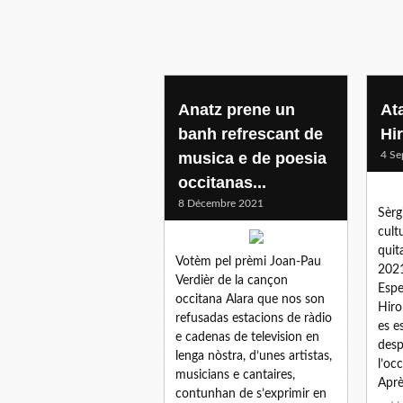
culture
Anatz prene un
Ata
banh refrescant de
Hi
musica e de poesia
4 Se
occitanas...
8 Décembre 2021
Sèrg
cult
quit
Votèm pel prèmi Joan-Pau
2021
Verdièr de la cançon
Espe
occitana Alara que nos son
Hiro
refusadas estacions de ràdio
es e
e cadenas de television en
desp
lenga nòstra, d’unes artistas,
l’oc
musicians e cantaires,
Aprè
contunhan de s’exprimir en