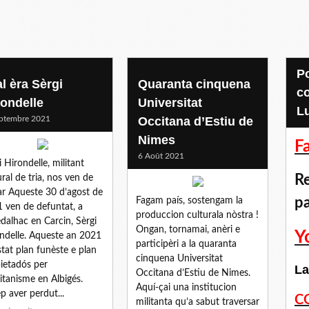
Pour accéder aux
l èra Sèrgi
Quaranta cinquena
c
rondelle
Universitat
L
ptembre 2021
Occitana d’Estiu de
Nimes
F
6 Août 2021
i Hirondelle, militant
Re
ural de tria, nos ven de
ar Aqueste 30 d’agost de
p
Fagam país, sostengam la
 ven de defuntat, a
produccion culturala nòstra !
dalhac en Carcin, Sèrgi
Ongan, tornamai, anèri e
Y
ndelle. Aqueste an 2021
participèri a la quaranta
stat plan funèste e plan
cinquena Universitat
ietadós per
La
Occitana d’Estiu de Nimes.
citanisme en Albigés.
Aquí-çai una institucion
p aver perdut...
C
militanta qu’a sabut traversar