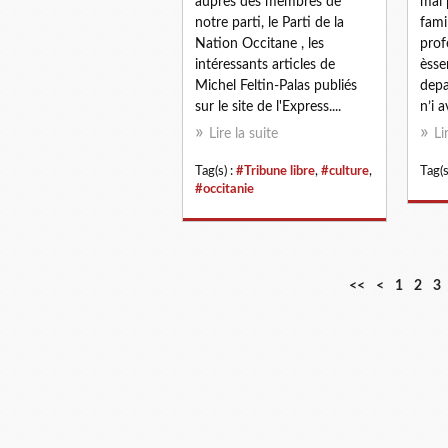
auprès des membres de
mai 
notre parti, le Parti de la
fami
Nation Occitane , les
prof
intéressants articles de
èsse
Michel Feltin-Palas publiés
depa
sur le site de l'Express....
n’i a
Lire la suite
Li
Tag(s) :
#Tribune libre
,
#culture
,
Tag(s
#occitanie
<<
<
1
2
3