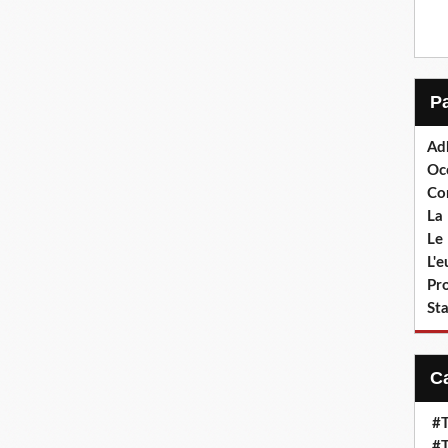
Ad
Oc
Co
La 
Le 
L'
Pr
Sta
#T
#T