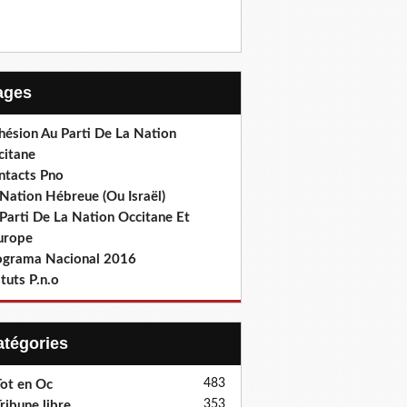
Pages
hésion Au Parti De La Nation
citane
ntacts Pno
Nation Hébreue (Ou Israël)
Parti De La Nation Occitane Et
europe
ograma Nacional 2016
tuts P.n.o
Catégories
483
ot en Oc
353
ribune libre