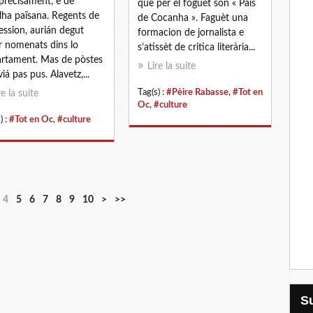
precisament, e de
que per el foguèt son « País
lha païsana. Regents de
de Cocanha ». Faguèt una
ession, aurián degut
formacion de jornalista e
r nomenats dins lo
s’atissèt de critica literària...
rtament. Mas de pòstes
Lire la suite
viá pas pus. Alavetz,...
Tag(s) :
#Pèire Rabasse
,
#Tot en
re la suite
Oc
,
#culture
) :
#Tot en Oc
,
#culture
4
5
6
7
8
9
10
>
>>