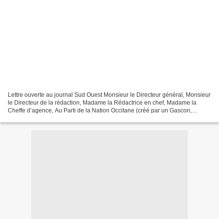
Lettre ouverte au journal Sud Ouest Monsieur le Directeur général, Monsieur
le Directeur de la rédaction, Madame la Rédactrice en chef, Madame la
Cheffe d’agence, Au Parti de la Nation Occitane (créé par un Gascon,
François Fontan), nous ne pouvons pas...