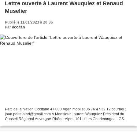
Lettre ouverte à Laurent Wauquiez et Renaud
Muselier
Publié le 11/01/2023 à 20:36
Par
occitan
Parti de la Nation Occitane 47 000 Agen mobile: 06 76 47 32 12 courriel :
joan.peire.alari@gmail.com À Monsieur Laurent Wauquiez Président du
Conseil Régional Auvergne-Rhône-Alpes 101 cours Charlemagne - CS
20033 69269 LYON CEDEX 02 France Objet : demande...