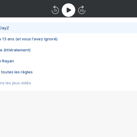
 DayZ
 a 13 ans (et vous l'avez ignoré)
e (littéralement)
im Rayan
 toutes les règles
s les jeux vidéo
us choquant de Rockstar ? - Le scandale BULLY
e plus moche de Steam
du RÊVE tourne au CAUCHEMAR
pendant 8 heures