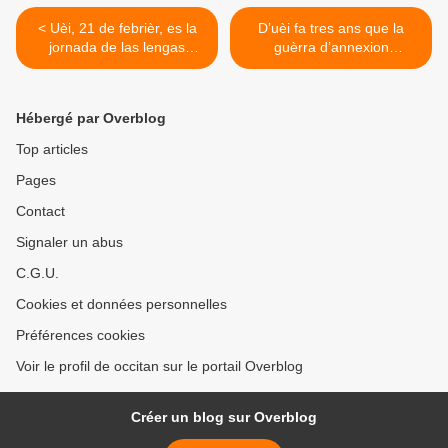
< Uèi, 21 de febrièr, es la
D’uèi fa tres ans que la
jornada de las lengas
guèrra d’annexion
mairalas
d’Ucraïna per Russia a
començat >
Hébergé par Overblog
Top articles
Pages
Contact
Signaler un abus
C.G.U.
Cookies et données personnelles
Préférences cookies
Voir le profil de occitan sur le portail Overblog
Créer un blog sur Overblog