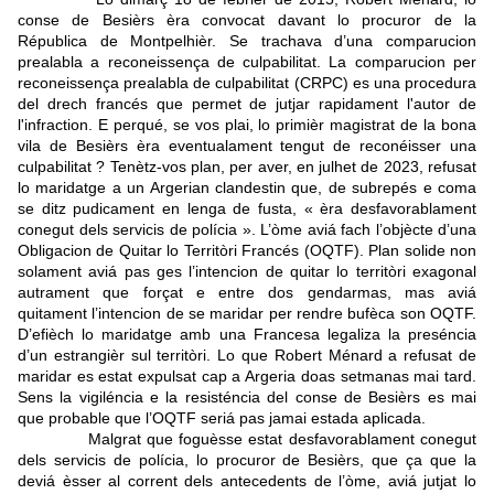
conse de Besièrs èra convocat davant lo procuror de la
Républica de Montpelhièr. Se trachava d’una comparucion
prealabla a reconeissença de culpabilitat. La comparucion per
reconeissença prealabla de culpabilitat (CRPC) es una procedura
del drech francés que permet de jutjar rapidament l'autor de
l'infraction. E perqué, se vos plai, lo primièr magistrat de la bona
vila de Besièrs èra eventualament tengut de reconéisser una
culpabilitat ? Tenètz-vos plan, per aver, en julhet de 2023, refusat
lo maridatge a un Argerian clandestin que, de subrepés e coma
se ditz pudicament en lenga de fusta, « èra desfavorablament
conegut dels servicis de polícia ».
L’òme aviá fach l’objècte d’una
Obligacion de Quitar lo Territòri Francés (OQTF). Plan solide non
solament aviá pas ges l’intencion de quitar lo territòri exagonal
autrament que forçat e entre dos gendarmas, mas aviá
quitament l’intencion de se maridar per rendre bufèca son OQTF.
D’efièch lo maridatge amb una Francesa legaliza la preséncia
d’un estrangièr sul territòri. Lo que Robert Ménard a refusat de
maridar es estat expulsat cap a Argeria doas setmanas mai tard.
Sens la vigiléncia e la resisténcia del conse de Besièrs es mai
que probable que l’OQTF seriá pas jamai estada aplicada.
Malgrat que foguèsse estat desfavorablament conegut
dels servicis de polícia, lo procuror de Besièrs, que ça que la
deviá èsser al corrent dels antecedents de l’òme, aviá jutjat lo