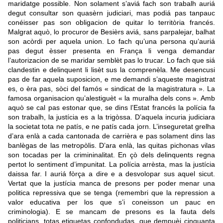
maridatge possible. Non solament s’aviá fach son trabalh auriá
degut consultar son quasèrn judiciari, mas podiá pas tanpauc
conéisser pas son obligacion de quitar lo territòria francés.
Malgrat aquò, lo procuror de Besièrs aviá, sans parpalejar, balhat
son acòrdi per aquela union. Lo fach qu’una persona qu’auriá
pas degut èsser presenta en França li venga demandar
l’autorizacion de se maridar semblèt pas lo trucar. Lo fach que siá
clandestin e delinquent li lisèt sus la comprenèla.
Me desencusi
pas de far aquela suposicion, e me demandi s’aqueste magistrat
es, o èra pas, sòci del famós « sindicat de la magistratura ».
La
famosa organisacion qu’alestiguèt « la muralha dels cons ». Amb
aquò se cal pas estonar que, se dins l’Estat francés la polícia fa
son trabalh, la justícia es a la trigòssa. D’aquela incuria judiciara
la societat tota ne patís, e ne patís cada jorn. L’inseguretat grelha
d’ara enlà a cada cantonada de carrièra e pas solament dins las
banlègas de las metropòlis. D’ara enlà, las quitas pichonas vilas
son tocadas per la crimininalitat. En çò dels delinquents regna
pertot lo sentiment d’impunitat. La polícia arrèsta, mas la justícia
daissa far. I auriá fòrça a dire e a desvolopar sus aquel sicut.
Vertat que la justícia manca de presons per poder menar una
politica repressiva que se tenga (remembri que la repression a
valor educativa per los que s’i coneisson un pauc en
criminologia). E se mancam de presons es la fauta dels
politicians, totas etiquetas confondudas, que dempuèi cinquanta