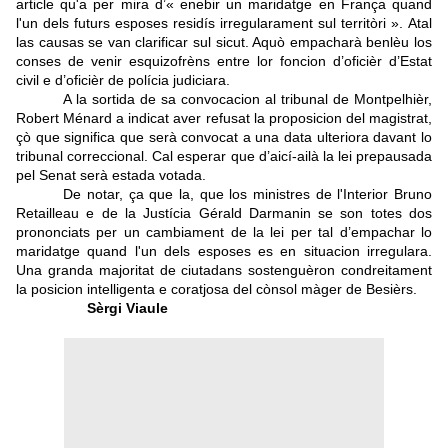
article qu'a per mira d’« enebir un maridatge en França quand
l'un dels futurs esposes residís irregularament sul territòri ».
Atal
las causas se van clarificar sul sicut. Aquò empacharà benlèu los
conses de venir esquizofrèns entre lor foncion d’oficièr d’Estat
civil e d’oficièr de polícia judiciara.
A la sortida de sa convocacion al tribunal de Montpelhièr,
Robert Ménard a indicat aver refusat la proposicion del magistrat,
çò que significa que serà convocat a una data ulteriora davant lo
tribunal correccional.
Cal esperar que d’aicí-ailà la lei prepausada
pel Senat serà estada votada.
De notar, ça que la, que los ministres de l'Interior Bruno
Retailleau e de la Justícia Gérald Darmanin se son totes dos
prononciats per un cambiament de la lei per tal d’empachar lo
maridatge quand l'un dels esposes es en situacion irregulara.
Una granda majoritat de ciutadans sostenguèron condreitament
la posicion intelligenta e coratjosa del cònsol màger de Besièrs.
Sèrgi Viaule