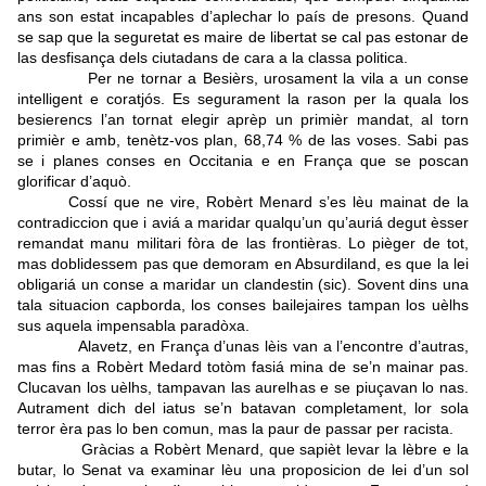
ans son estat incapables d’aplechar lo país de presons. Quand
se sap que la seguretat es maire de libertat se cal pas estonar de
las desfisança dels ciutadans de cara a la classa politica.
Per ne tornar a Besièrs, urosament la vila a un conse
intelligent e coratjós.
Es segurament la rason per la quala los
besierencs l’an tornat elegir aprèp un primièr mandat, al torn
primièr e amb, tenètz-vos plan, 68,74 % de las voses. Sabi pas
se i planes conses en Occitania e en França que se poscan
glorificar d’aquò.
Cossí que ne vire, Robèrt Menard s’es lèu mainat de la
contradiccion que i aviá a maridar qualqu’un qu’auriá degut èsser
remandat manu militari fòra de las frontièras. Lo pièger de tot,
mas doblidessem pas que demoram en Absurdiland, es que la lei
obligariá un conse a maridar un clandestin (sic). Sovent dins una
tala situacion capborda, los conses bailejaires tampan los uèlhs
sus aquela impensabla paradòxa.
Alavetz, en França d’unas lèis van a l’encontre d’autras,
mas fins a Robèrt Medard totòm fasiá mina de se’n mainar pas.
Clucavan los uèlhs, tampavan las aurelhas e se piuçavan lo nas.
Autrament dich del iatus se’n batavan completament, lor sola
terror èra pas lo ben comun, mas la paur de passar per racista.
Gràcias a Robèrt Menard, que sapièt levar la lèbre e la
butar, lo Senat va examinar lèu una proposicion de lei d’un sol