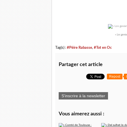
« Los gavi
Tag(s) :
#Pèire Rabasse
,
#Tot en Oc
Partager cet article
Repost
S'inscrire à la newsletter
Vous aimerez aussi :