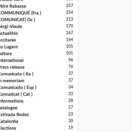
257
èire Rabasse
254
COMMUNIQUÉ (Fra )
213
COMUNICAT( Oc )
170
èrgi-Viaule
167
ctualités
164
ccitanie
105
o Lugarn
101
ulture
96
nternational
76
ress release
37
omunicato ( Ita )
37
in memoriam
34
omunicado ( Esp )
33
omunicat ( Cat )
28
nformations
27
atalogne
23
stivada Rodez
20
atalonha
19
lections