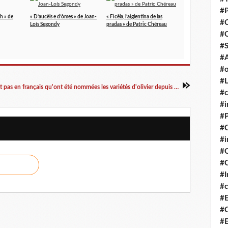
#P
lh » de
« D’aucèls e d’òmes » de Joan-
« Ficèla, l’aiglentina de las
#
Loís Segondy
pradas » de Patric Chéreau
#
#S
#A
#o
#L
Ce n'est pas en français qu'ont été nommées les variétés d'olivier depuis des siècles, faut-il encore rappeler cette évidence
#c
#i
#P
#C
#
#C
#C
#I
#c
#E
#C
#E