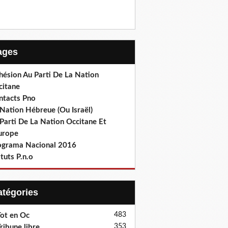
Pages
hésion Au Parti De La Nation
citane
ntacts Pno
Nation Hébreue (Ou Israël)
Parti De La Nation Occitane Et
europe
ograma Nacional 2016
tuts P.n.o
Catégories
483
ot en Oc
353
ribune libre