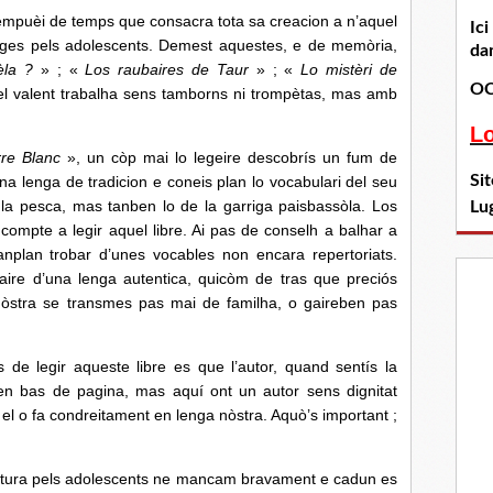
 de temps que consacra tota sa creacion a n’aquel
Ic
atges pels adolescents. Demest aquestes, e de memòria,
dan
èla ?
» ; «
Los raubaires de Taur
» ; «
Lo mistèri de
OC
 valent trabalha sens tamborns ni trompètas, mas amb
L
re Blanc
», un còp mai lo legeire descobrís un fum de
Si
 lenga de tradicion e coneis plan lo vocabulari del seu
 la pesca, mas tanben lo de la garriga paisbassòla. Los
Lu
r compte a legir aquel libre. Ai pas de conselh a balhar a
tanplan trobar d’unes vocables non encara repertoriats.
rtaire d’una lenga autentica, quicòm de tras que preciós
òstra se transmes pas mai de familha, o gaireben pas
gir aqueste libre es que l’autor, quand sentís la
a en bas de pagina, mas aquí ont un autor sens dignitat
 el o fa condreitament en lenga nòstra. Aquò’s important ;
tura pels adolescents ne mancam bravament e cadun es