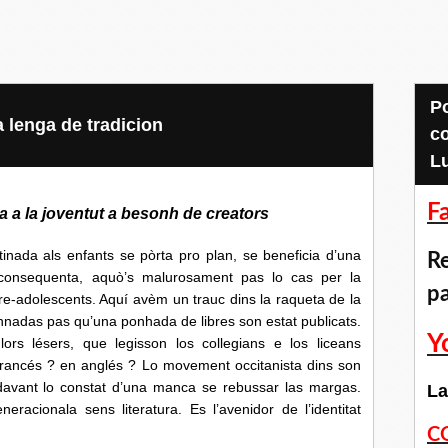
Pour accéder aux
lenga de tradicion
c
L
F
da a la joventut a besonh de creators
 als enfants se pòrta pro plan, se beneficia d’una
Re
consequenta, aquò’s malurosament pas lo cas per la
p
pre-adolescents. Aquí avèm un trauc dins la raqueta de la
annadas pas qu’una ponhada de libres son estat publicats.
Y
ors lésers, que legisson los collegians e los liceans
 francés ? en anglés ? Lo movement occitanista dins son
avant lo constat d’una manca se rebussar las margas.
La
racionala sens literatura. Es l’avenidor de l’identitat
C