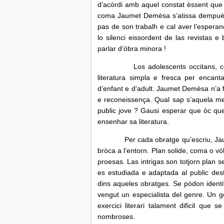
d’acòrdi amb aquel constat èssent qu
coma Jaumet Demèsa s’atissa dempuèi 
pas de son trabalh e cal aver l’esperan
lo silenci eissordent de las revistas 
parlar d’òbra minora !
Los adolescents occitans, coma t
literatura simpla e fresca per encant
d’enfant e d’adult. Jaumet Demèsa n’a f
e reconeissença. Qual sap s’aquela me
public jove ? Gausi esperar que òc qu
ensenhar sa literatura.
Per cada obratge qu’escriu, Jaumet
bròca a l’entorn. Plan solide, coma o v
proesas. Las intrigas son totjorn plan s
es estudiada e adaptada al public des
dins aqueles obratges. Se pòdon identif
vengut un especialista del genre. Un 
exercici literari talament dificil que
nombroses.