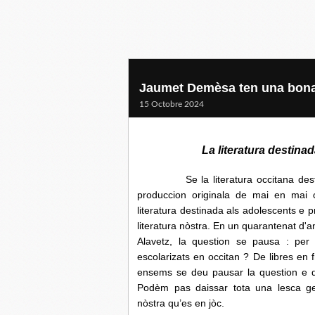
Jaumet Demèsa ten una bona 
15 Octobre 2024
La literatura destina
Se la literatura occitana destinada
produccion originala de mai en mai 
literatura destinada als adolescents e 
literatura nòstra. En un quarantenat d'
Alavetz, la question se pausa : per l
escolarizats en occitan ? De libres en
ensems se deu pausar la question e d
Podèm pas daissar tota una lesca gene
nòstra qu’es en jòc.