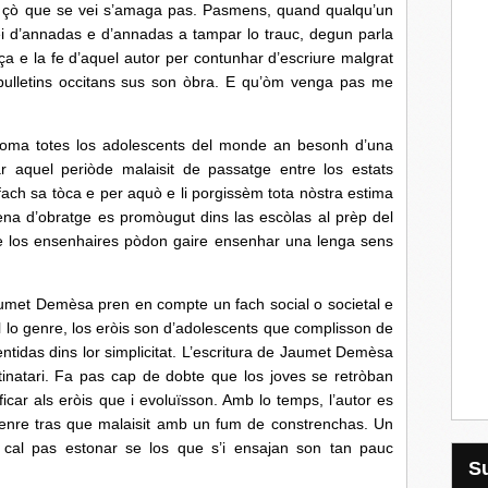
e çò que se vei s’amaga pas. Pasmens, quand qualqu’un
d’annadas e d’annadas a tampar lo trauc, degun parla
ça e la fe d’aquel autor per contunhar d’escriure malgrat
e bulletins occitans sus son òbra. E qu’òm venga pas me
otes los adolescents del monde an besonh d’una
ar aquel periòde malaisit de passatge entre los estats
ach sa tòca e per aquò e li porgissèm tota nòstra estima
na d’obratge es promòugut dins las escòlas al prèp del
e los ensenhaires pòdon gaire ensenhar una lenga sens
 Demèsa pren en compte un fach social o societal e
òl lo genre, los eròis son d’adolescents que complisson de
entidas dins lor simplicitat. L’escritura de Jaumet Demèsa
tinatari. Fa pas cap de dobte que los joves se retròban
icar als eròis que i evoluïsson. Amb lo temps, l’autor es
genre tras que malaisit amb un fum de constrenchas. Un
 se cal pas estonar se los que s’i ensajan son tan pauc