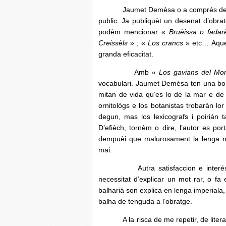
Jaumet Demèsa o a comprés dempuèi
public. Ja publiquèt un desenat d’obr
podèm mencionar «
Bruèissa o fadar
Creissèls
» ; «
Los crancs
» etc… Aquel
granda eficacitat.
Amb «
Los gavians del Mor
vocabulari. Jaumet Demèsa ten una bona
mitan de vida qu’es lo de la mar e de
ornitològs e los botanistas trobaràn lo
degun, mas los lexicografs i poirián 
D’efièch, tornèm o dire, l’autor es po
dempuèi que malurosament la lenga n
mai.
Autra satisfaccion e interés de le
necessitat d’explicar un mot rar, o f
balhariá son explica en lenga imperiala,
balha de tenguda a l’obratge.
A la risca de me repetir, de litera