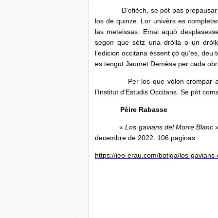
D’efièch, se pòt pas prepausar la 
los de quinze. Lor univèrs es completa
las meteissas. Emai aquò desplasesse 
segon que sètz una dròlla o un dròll
l’edicion occitana èssent çò qu’es, deu t
es tengut Jaumet Demèsa per cada obrat
Per los que vòlon crompar aquel li
l’Institut d’Estudis Occitans. Se pòt com
Pèire Rabasse
«
Los gavians del Morre Blanc
»
decembre de 2022. 106 paginas.
https://ieo-erau.com/botiga/los-gavians