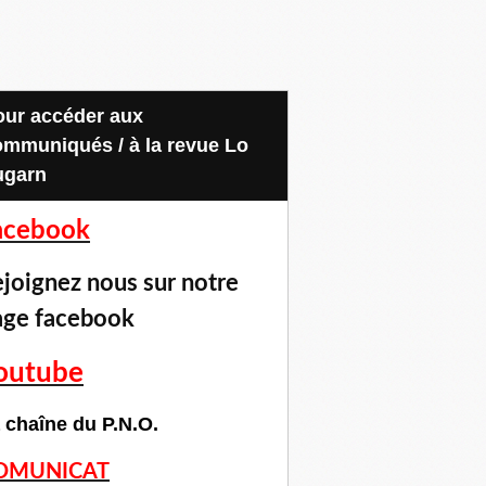
ommuniqués / à la revue Lo
ugarn
acebook
joignez nous sur notre
age facebook
outube
 chaîne du P.N.O.
OMUNICAT