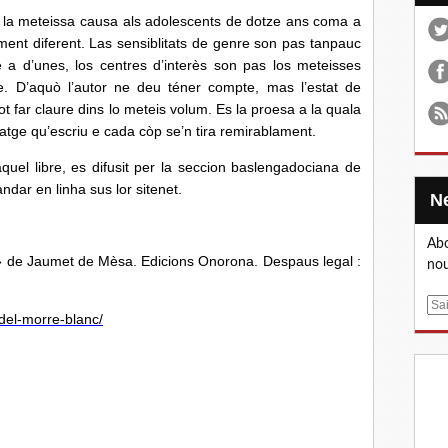
meteissa causa als adolescents de dotze ans coma a
ment diferent. Las sensiblitats de genre son pas tanpauc
a d’unes, los centres d’interès son pas los meteisses
e. D’aquò l’autor ne deu téner compte, mas l’estat de
ot far claure dins lo meteis volum. Es la proesa a la quala
ge qu’escriu e cada còp se’n tira remirablament.
bre, es difusit per la seccion baslengadociana de
andar en linha sus lor sitenet.
Abo
 de Jaumet de Mèsa. Edicions Onorona. Despaus legal :
nou
E
-del-morre-blanc/
m
a
i
l