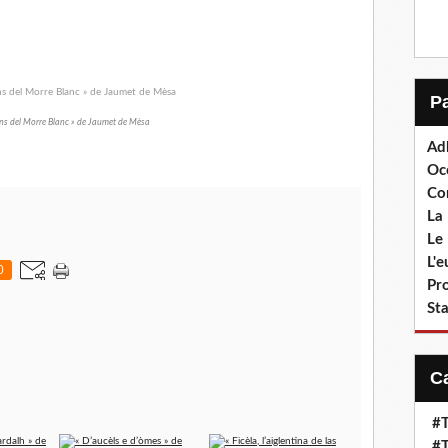
ans del Morre Blanc » de Jaumet de Mèsa
Ad
Oc
Co
La 
Le 
L'
0
Pr
Sta
#T
#T