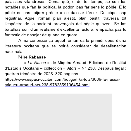
palaisses vilandreses. Coma qué, e de tot temps, se son los
notables que fan la politica, la pòdon pas far sens lo pòble. E lo
pòble es pas totjorn prèste a se daissar tòrcer. De còps, sap
reguitnar. Aquel roman plan alestit, plan bastit, travèrsa tot
l’espèctre de la societat provençala del sègle quinzen. Se las
batalhas son d’un realisme d’excellenta factura, empacha pas lo
fantastic de nasejar de quand en quora.
A ma coneissença aquel roman es lo primièr opus d’una
literatura occitana que se poiriá considerar de desalienacion
nacionala.
Pèire Rabasse
«
La Nassa
» de Miquèu Arnaud. Edicions de l’Institut
d’Estudis Occitans – colleccion «
Atots
» N° 238. Despaus legal :
quetren trimèstre de 2023. 320 paginas.
https://www.espaci-occitan.com/botiga/fr/a-tots/3086-la-nassa-
miqueu-arnaud-ats-238-9782859106454.html