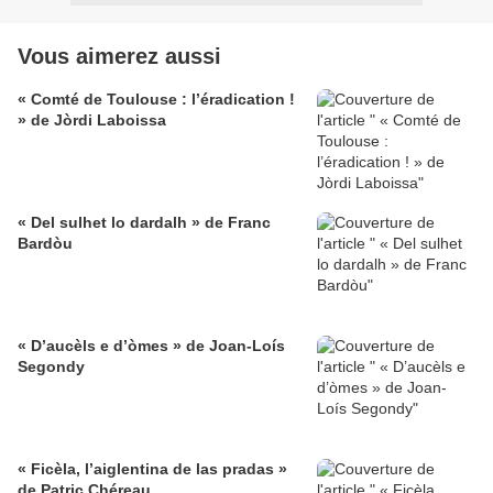
Vous aimerez aussi
« Comté de Toulouse : l’éradication !
» de Jòrdi Laboissa
« Del sulhet lo dardalh » de Franc
Bardòu
« D’aucèls e d’òmes » de Joan-Loís
Segondy
« Ficèla, l’aiglentina de las pradas »
de Patric Chéreau