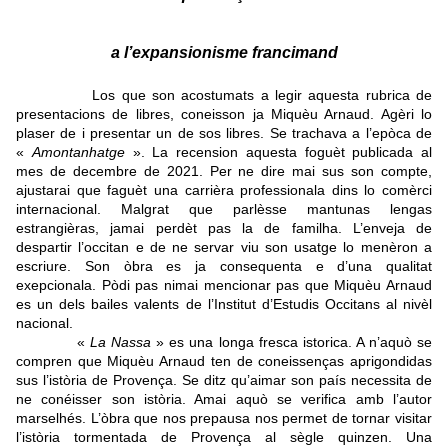
a l’expansionisme francimand
Los que son acostumats a legir aquesta rubrica de
presentacions de libres, coneisson ja Miquèu Arnaud. Agèri lo
plaser de i presentar un de sos libres. Se trachava a l’epòca de
«
Amontanhatge
». La recension aquesta foguèt publicada al
mes de decembre de 2021. Per ne dire mai sus son compte,
ajustarai que faguèt una carrièra professionala dins lo comèrci
internacional. Malgrat que parlèsse mantunas lengas
estrangièras, jamai perdèt pas la de familha. L’enveja de
despartir l’occitan e de ne servar viu son usatge lo menèron a
escriure. Son òbra es ja consequenta e d’una qualitat
exepcionala. Pòdi pas nimai mencionar pas que Miquèu Arnaud
es un dels bailes valents de l’Institut d’Estudis Occitans al nivèl
nacional.
«
La Nassa
» es una longa fresca istorica. A n’aquò se
compren que Miquèu Arnaud ten de coneissenças aprigondidas
sus l’istòria de Provença. Se ditz qu’aimar son país necessita de
ne conéisser son istòria. Amai aquò se verifica amb l’autor
marselhés. L’òbra que nos prepausa nos permet de tornar visitar
l’istòria tormentada de Provença al sègle quinzen. Una