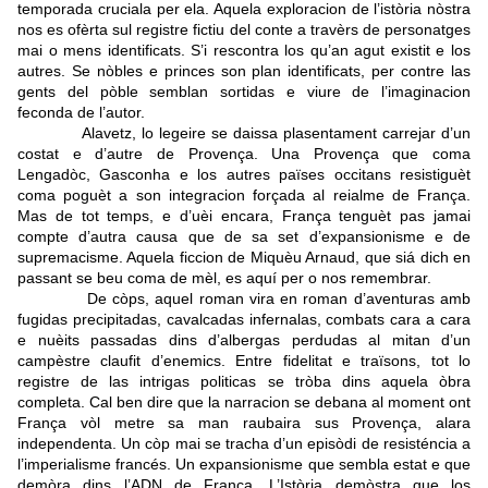
temporada cruciala per ela. Aquela exploracion de l’istòria nòstra
nos es ofèrta sul registre fictiu del conte a travèrs de personatges
mai o mens identificats. S’i rescontra los qu’an agut existit e los
autres. Se nòbles e princes son plan identificats, per contre las
gents del pòble semblan sortidas e viure de l’imaginacion
feconda de l’autor.
Alavetz, lo legeire se daissa plasentament carrejar d’un
costat e d’autre de Provença. Una Provença que coma
Lengadòc, Gasconha e los autres païses occitans resistiguèt
coma poguèt a son integracion forçada al reialme de França.
Mas de tot temps, e d’uèi encara, França tenguèt pas jamai
compte d’autra causa que de sa set d’expansionisme e de
supremacisme. Aquela ficcion de Miquèu Arnaud, que siá dich en
passant se beu coma de mèl, es aquí per o nos remembrar.
De còps, aquel roman vira en roman d’aventuras amb
fugidas precipitadas, cavalcadas infernalas, combats cara a cara
e nuèits passadas dins d’albergas perdudas al mitan d’un
campèstre claufit d’enemics. Entre fidelitat e traïsons, tot lo
registre de las intrigas politicas se tròba dins aquela òbra
completa. Cal ben dire que la narracion se debana al moment ont
França vòl metre sa man raubaira sus Provença, alara
independenta. Un còp mai se tracha d’un episòdi de resisténcia a
l’imperialisme francés. Un expansionisme que sembla estat e que
demòra dins l’ADN de França. L’Istòria demòstra que los