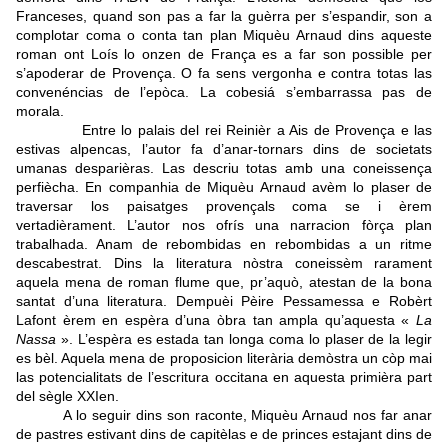
Franceses, quand son pas a far la guèrra per s’espandir, son a
complotar coma o conta tan plan Miquèu Arnaud dins aqueste
roman ont Loís lo onzen de França es a far son possible per
s’apoderar de Provença. O fa sens vergonha e contra totas las
convenéncias de l’epòca. La cobesiá s’embarrassa pas de
morala.
Entre lo palais del rei Reinièr a Ais de Provença e las
estivas alpencas, l’autor fa d’anar-tornars dins de societats
umanas desparièras. Las descriu totas amb una coneissença
perfiècha. En companhia de Miquèu Arnaud avèm lo plaser de
traversar los paisatges provençals coma se i èrem
vertadièrament. L’autor nos ofrís una narracion fòrça plan
trabalhada. Anam de rebombidas en rebombidas a un ritme
descabestrat. Dins la literatura nòstra coneissèm rarament
aquela mena de roman flume que, pr’aquò, atestan de la bona
santat d’una literatura. Dempuèi Pèire Pessamessa e Robèrt
Lafont èrem en espèra d’una òbra tan ampla qu’aquesta «
La
Nassa
». L’espèra es estada tan longa coma lo plaser de la legir
es bèl. Aquela mena de proposicion literària demòstra un còp mai
las potencialitats de l’escritura occitana en aquesta primièra part
del sègle XXIen.
A lo seguir dins son raconte, Miquèu Arnaud nos far anar
de pastres estivant dins de capitèlas e de princes estajant dins de