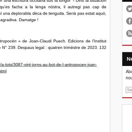
r una escritura occitana sus la longor ? Dins la situacion
qu’es facha a la lenga nòstra, li autregi pas cap de
í una deplorabla dèca de tenguda. Seriá pas estat aquò,
e agradiva. Damatge !
ntropocèn
» de Joan-Claudi Puech. Edicions de l’Institut
 N° 239. Despaus legal : quatren trimèstre de 2023. 132
r/a-tots/3087-vint-jorns-au-bot-de-l-antropocen-joan-
html
Abo
nou
E
m
a
i
l