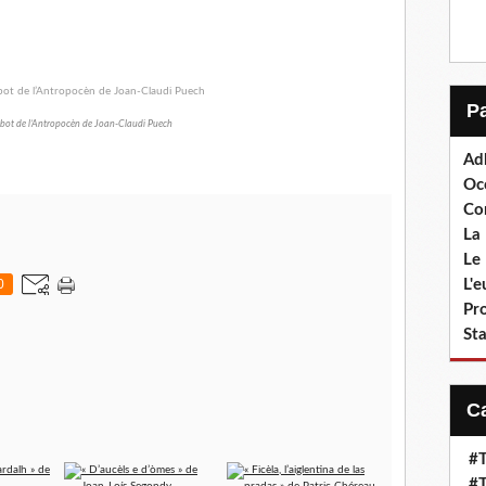
 bot de l’Antropocèn de Joan-Claudi Puech
Ad
Oc
Co
La 
Le 
L'
0
Pr
Sta
#T
#T