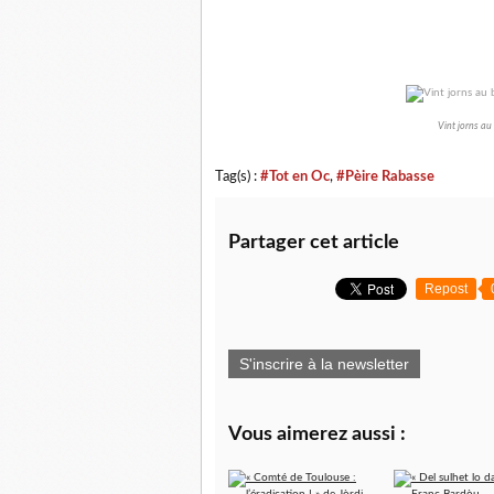
Vint jorns au
Tag(s) :
#Tot en Oc
,
#Pèire Rabasse
Partager cet article
Repost
S'inscrire à la newsletter
Vous aimerez aussi :