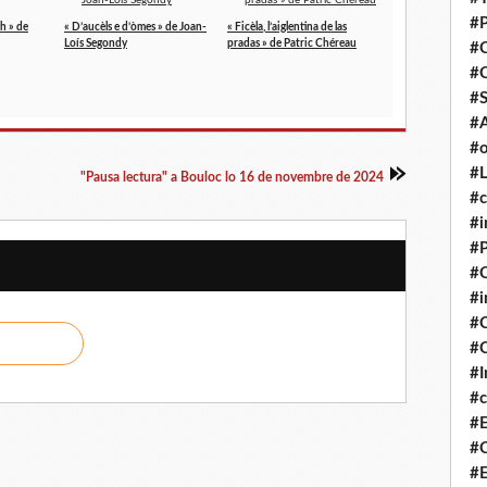
#P
lh » de
« D’aucèls e d’òmes » de Joan-
« Ficèla, l’aiglentina de las
Loís Segondy
pradas » de Patric Chéreau
#
#
#S
#A
#o
#L
"Pausa lectura" a Bouloc lo 16 de novembre de 2024
#c
#i
#P
#C
#
#C
#C
#I
#c
#E
#C
#E