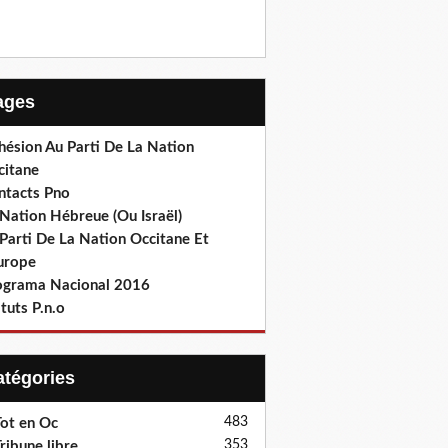
Pages
hésion Au Parti De La Nation
citane
ntacts Pno
Nation Hébreue (Ou Israël)
Parti De La Nation Occitane Et
europe
ograma Nacional 2016
tuts P.n.o
Catégories
483
ot en Oc
353
ribune libre