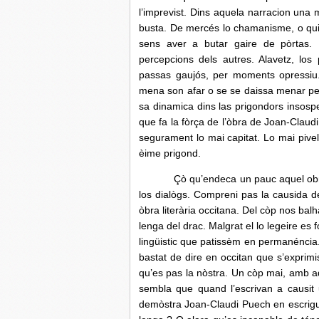
l’imprevist. Dins aquela narracion una 
busta. De mercés lo chamanisme, o qui
sens aver a butar gaire de pòrtas. 
percepcions dels autres. Alavetz, lo
passas gaujós, per moments opressiu.
mena son afar o se se daissa menar per
sa dinamica dins las prigondors insos
que fa la fòrça de l’òbra de Joan-Claudi
segurament lo mai capitat. Lo mai pive
èime prigond.
Çò qu’endeca un pauc aquel obratge 
los dialògs. Compreni pas la causida de
òbra literària occitana. Del còp nos ba
lenga del drac. Malgrat el lo legeire es fo
lingüistic que patissèm en permanéncia
bastat de dire en occitan que s’exprimi
qu’es pas la nòstra. Un còp mai, amb a
sembla que quand l’escrivan a causit
demòstra Joan-Claudi Puech en escrigue