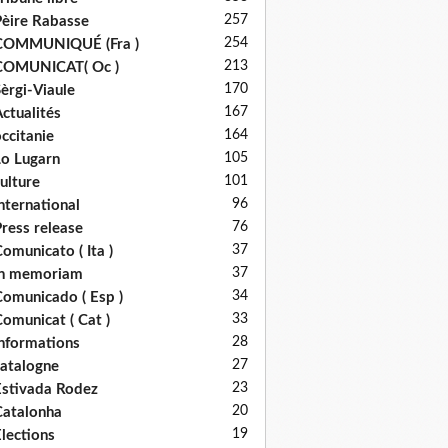
257
èire Rabasse
254
COMMUNIQUÉ (Fra )
213
COMUNICAT( Oc )
170
èrgi-Viaule
167
ctualités
164
ccitanie
105
o Lugarn
101
ulture
96
nternational
76
ress release
37
omunicato ( Ita )
37
in memoriam
34
omunicado ( Esp )
33
omunicat ( Cat )
28
nformations
27
atalogne
23
stivada Rodez
20
atalonha
19
lections