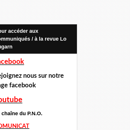
ommuniqués / à la revue Lo
ugarn
acebook
joignez nous sur notre
age facebook
outube
 chaîne du P.N.O.
OMUNICAT