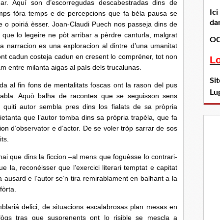
har. Aquí son d’escorregudas descabestradas dins de
Ic
emps fòra temps e de percepcions que fa bèla pausa se
dan
se o poiriá èsser. Joan-Claudi Puech nos passeja dins de
 que lo legeire ne pòt arribar a pèrdre canturla, malgrat
OC
a narracion es una exploracion al dintre d’una umanitat
ont cadun costeja cadun en cresent lo compréner, tot non
L
 entre milanta aigas al país dels trucalunas.
Si
in fons de mentalitats foscas ont la rason del pus
Lu
onabla. Aquò balha de racontes que se seguisson sens
 quiti autor sembla pres dins los fialats de sa pròpria
uietanta que l’autor tomba dins sa pròpria trapèla, que fa
ion d’observator e d’actor. De se voler tròp sarrar de sos
ts.
ue dins la ficcion –al mens que foguèsse lo contrari-
e la, reconéisser que l’exercici literari temptat e capitat
 ausard e l’autor se’n tira remirablament en balhant a la
fòrta.
 delici, de situacions escalabrosas plan mesas en
lògs tras que susprenents ont lo risible se mescla a