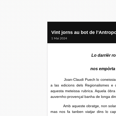
Vint jorns au bot de l’Antro
1 Mai 2024
Lo darrièr 
nos empòrta 
Joan-Claudi Puech lo coneissiam
a las edicions dels Regionalismes e 
aquesta meteissa rubrica. Aquela òbra 
auvernho-provençal banha de longa dins u
Amb aqueste obratge, non solament l’a
mas nos fa tanben viatjar dins lo cap