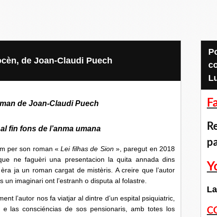
Pour accéder aux
pocèn, de Joan-Claudi Puech
c
L
F
roman de Joan-Claudi Puech
Re
al fin fons de l’anma umana
p
 per son roman «
Lei filhas de Sion
», paregut en 2018
que ne faguèri una presentacion la quita annada dins
Y
èra ja un roman cargat de mistèris. A creire que l’autor
n imaginari ont l’estranh o disputa al folastre.
La
utor nos fa viatjar al dintre d’un espital psiquiatric,
 e las consciéncias de sos pensionaris, amb totes los
C