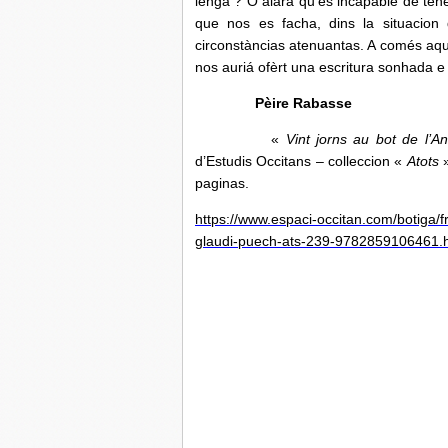
lenga ? O alara qu’es incapable de téne
que nos es facha, dins la situacion 
circonstàncias atenuantas. A comés aqu
nos auriá ofèrt una escritura sonhada 
Pèire Rabasse
«
Vint jorns au bot de l’A
d’Estudis Occitans – colleccion «
Atots
»
paginas.
https://www.espaci-occitan.com/botiga/f
glaudi-puech-ats-239-9782859106461.