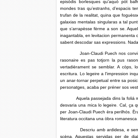
episòdis borlesques qu'aquò pòt bal
mondes tras qu’estranhs, d’espacis t
trufan de la realitat, quina que foguès
galaxias mentalas singularas a tal punt
que s’arrapèsse fèrme a son se. Aquel
inagantabla, en levitacion permanenta 
sabent descodar sas expressions. Nadam
Joan-Claudi Puech nos convida al f
rasonaire es pas totjorn la pus ras
vertadièrament se semblar. A còps, lo
escritura. Lo legeire a l'impression inq
un anar-tornar perpetual entre sa posic
personatges, acaba per préner sos vesti
Aquela passejada dins la foliá mai q
desvaria una mica lo legeire. Cal, ça qu
per Joan-Claudi Puech èra perilhós. Èra
literatura occitana una òbra romanesca 
Descriu amb ardidesa, e semblariá
scèna. Aquestas servidas per de dia