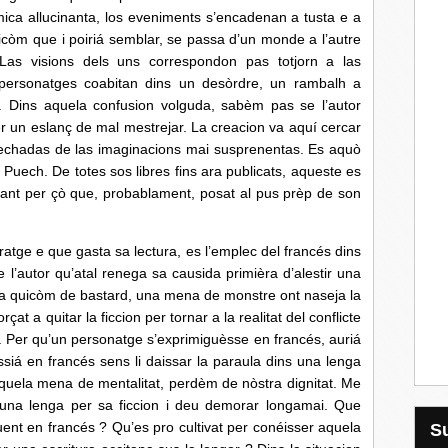
mica allucinanta, los eveniments s’encadenan a tusta e a
còm que i poiriá semblar, se passa d’un monde a l’autre
Las visions dels uns correspondon pas totjorn a las
s personatges coabitan dins un desòrdre, un rambalh a
 Dins aquela confusion volguda, sabèm pas se l’autor
 un eslanç de mal mestrejar. La creacion va aquí cercar
pechadas de las imaginacions mai susprenentas. Es aquò
 Puech. De totes sos libres fins ara publicats, aqueste es
lant per çò que, probablament, posat al pus prèp de son
e que gasta sa lectura, es l’emplec del francés dins
 l’autor qu’atal renega sa causida primièra d’alestir una
lha quicòm de bastard, una mena de monstre ont naseja la
rçat a quitar la ficcion per tornar a la realitat del conflicte
. Per qu’un personatge s’exprimiguèsse en francés, auriá
ssiá en francés sens li daissar la paraula dins una lenga
quela mena de mentalitat, perdèm de nòstra dignitat. Me
 una lenga per sa ficcion i deu demorar longamai. Que
nt en francés ? Qu’es pro cultivat per conéisser aquela