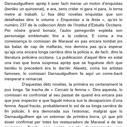
Darnaudguilhem aprèp li aver fach menar un molon d’enquistas
(benlèu un quinzenat), e ara, sens cridar ni gara ni para, lo torna
metre al trabalh. Li fisa dètz novèlas enquistas que son
detalhadas dins lo volume «
Enquestas a la lèsta
», qu’es lo
numèro 237 de la colleccion
Atots
de l’Institut d’Estudis Occitans.
Per nòstre grand bonaür, l’autor peiregordin expleita son
personatge emblematic fins a la codena. E coma a ma
coneissença lo comissari de Maraval es pas encara tombat jos
las balas de cap de malfaràs, nos demòra pas qu’a esperar
qu’aja una encara longa carrièra dins la polícia e, de fach, dins la
literatura policièra occitana. La publicacion d’aquel libre es estat
una tras que bona suspresa aprèp que se foguèsse dich que
benlèu lo precedent èra lo darrièr. Alavetz, coma los artistas
famoses, lo comissari Darnaudguilhem fa aquí un
come-back
inesperat e remarcat.
D’aquestas dètz novèlas, la primièra es certanament la
pus longa. Se tracha de «
Cercatz la femna
». Dins aquesta, lo
comissari es confrontat al seu passat de quand èra encara pas
que jove inspector e que faguèt mèuca sus la desaparicion d’una
femna. Aquel fracàs, probablament lo sol de sa longa carrièra de
fin policièr, li èra demorada sus l’estomac, malgrat que lo
Darnaudguilhem aja un estomac de primièra borra, çò que pòt
èsser confirmat per totes los restauradors de Maraval e de las