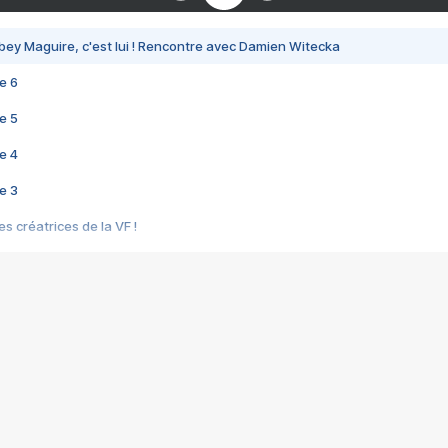
bey Maguire, c'est lui ! Rencontre avec Damien Witecka
e 6
e 5
e 4
e 3
s créatrices de la VF !
e 2
e 1
e Mektoub My Love arrive enfin ! Rencontre avec Shaïn Boumedine et Sal
i : après Toni en famille
elle réalise le bouleversant Dites lui que je l'aime
ais ! Rencontre autour de Vie privée de Rebecca Zlotowski