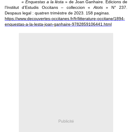
«
Enquestas a la lèsta
» de Joan Ganhaire. Edicions de
l’Institut d’Estudis Occitans – colleccion «
Atots
» N° 237.
Despaus legal : quatren trimèstre de 2023. 158 paginas.
https://www.decouvertes-occitanes.fr/fr/litterature-occitane/1894-
enquestas-a-la-lesta-joan-ganhaire-9782859106441.html
Publicité