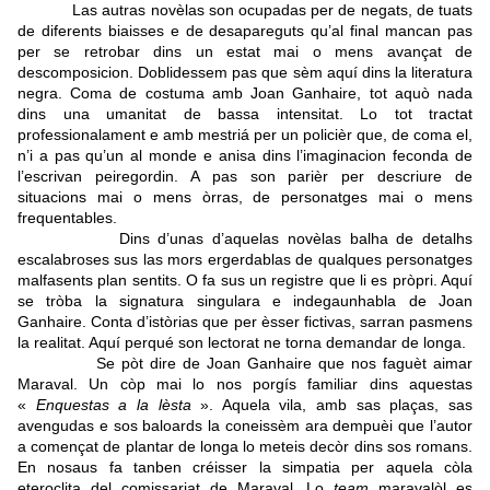
Las autras novèlas son ocupadas per de negats, de tuats
de diferents biaisses e de desapareguts qu’al final mancan pas
per se retrobar dins un estat mai o mens avançat de
descomposicion. Doblidessem pas que sèm aquí dins la literatura
negra. Coma de costuma amb Joan Ganhaire, tot aquò nada
dins una umanitat de bassa intensitat. Lo tot tractat
professionalament e amb mestriá per un policièr que, de coma el,
n’i a pas qu’un al monde e anisa dins l’imaginacion feconda de
l’escrivan peiregordin. A pas son parièr per descriure de
situacions mai o mens òrras, de personatges mai o mens
frequentables.
Dins d’unas d’aquelas novèlas balha de detalhs
escalabroses sus las mors ergerdablas de qualques personatges
malfasents plan sentits. O fa sus un registre que li es pròpri. Aquí
se tròba la signatura singulara e indegaunhabla de Joan
Ganhaire. Conta d’istòrias que per èsser fictivas, sarran pasmens
la realitat. Aquí perqué son lectorat ne torna demandar de longa.
Se pòt dire de Joan Ganhaire que nos faguèt aimar
Maraval. Un còp mai lo nos porgís familiar dins aquestas
«
Enquestas a la lèsta
». Aquela vila, amb sas plaças, sas
avengudas e sos baloards la coneissèm ara dempuèi que l’autor
a començat de plantar de longa lo meteis decòr dins sos romans.
En nosaus fa tanben créisser la simpatia per aquela còla
eteroclita del comissariat de Maraval. Lo
team
maravalòl es