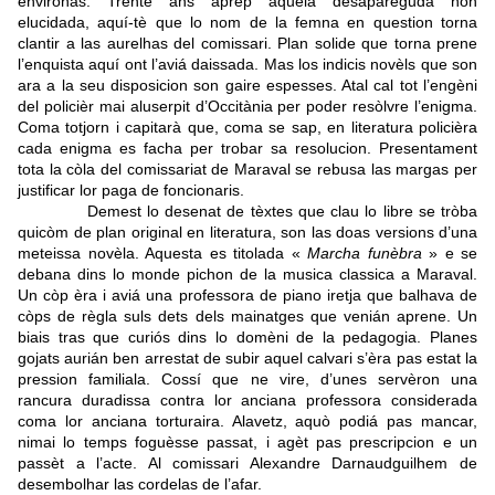
environas. Trente ans aprèp aquela desapareguda non
elucidada, aquí-tè que lo nom de la femna en question torna
clantir a las aurelhas del comissari. Plan solide que torna prene
l’enquista aquí ont l’aviá daissada. Mas los indicis novèls que son
ara a la seu disposicion son gaire espesses. Atal cal tot l’engèni
del policièr mai aluserpit d’Occitània per poder resòlvre l’enigma.
Coma totjorn i capitarà que, coma se sap, en literatura policièra
cada enigma es facha per trobar sa resolucion. Presentament
tota la còla del comissariat de Maraval se rebusa las margas per
justificar lor paga de foncionaris.
Demest lo desenat de tèxtes que clau lo libre se tròba
quicòm de plan original en literatura, son las doas versions d’una
meteissa novèla. Aquesta es titolada «
Marcha funèbra
» e se
debana dins lo monde pichon de la musica classica a Maraval.
Un còp èra i aviá una professora de piano iretja que balhava de
còps de règla suls dets dels mainatges que venián aprene. Un
biais tras que curiós dins lo domèni de la pedagogia. Planes
gojats aurián ben arrestat de subir aquel calvari s’èra pas estat la
pression familiala. Cossí que ne vire, d’unes servèron una
rancura duradissa contra lor anciana professora considerada
coma lor anciana torturaira. Alavetz, aquò podiá pas mancar,
nimai lo temps foguèsse passat, i agèt pas prescripcion e un
passèt a l’acte. Al comissari Alexandre Darnaudguilhem de
desembolhar las cordelas de l’afar.