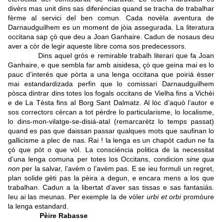
divèrs mas unit dins sas diferéncias quand se tracha de trabalhar
fèrme al servici del ben comun. Cada novèla aventura de
Darnaudguilhem es un moment de jòia assegurada. La literatura
occitana sap çò que deu a Joan Ganhaire. Cadun de nosaus deu
aver a còr de legir aqueste libre coma sos predecessors.
Dins aquel gròs e remirable trabalh literari que fa Joan
Ganhaire, e que sembla far amb aisidesa, çò que geina mai es lo
pauc d’interés que pòrta a una lenga occitana que poiriá èsser
mai estandardizada perfin que lo comissari Darnaudguilhem
pòsca dintrar dins totes los fogals occitans de Vielha fins a Vichèi
e de La Tèsta fins al Borg Sant Dalmatz. Al lòc d’aquò l’autor e
sos correctors cèrcan a tot pèrdre lo particularisme, lo localisme,
lo dins-mon-vilatge-se-disiá-atal (remarcarètz lo temps passat)
quand es pas que daissan passar qualques mots que saufinan lo
gallicisme a plec de nas. Rai ! la lenga es un chapòt cadun ne fa
çò que pòt o que vòl. La consciéncia politica de la necessitat
d’una lenga comuna per totes los Occitans, condicion
sine qua
non
per la salvar, l’avèm o l’avèm pas. E se ieu formuli un regret,
plan solide gèti pas la pèira a degun, e encara mens a los que
trabalhan. Cadun a la libertat d’aver sas tissas e sas fantasiás.
Ieu ai las meunas. Per exemple la de vóler
urbi et orbi
promòure
la lenga estandard.
Pèire Rabasse