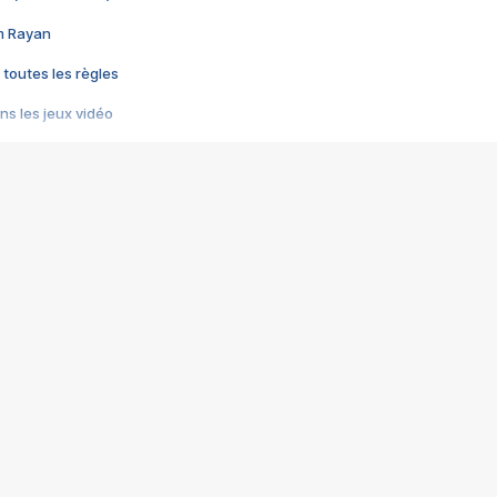
im Rayan
 toutes les règles
s les jeux vidéo
us choquant de Rockstar ? - Le scandale BULLY
e plus moche de Steam
du RÊVE tourne au CAUCHEMAR
pendant 8 heures
it… à tort
umiliés par un jeu vidéo
ire - Final Fantasy 8
ti un empire - Age of Empires
story DOFUS