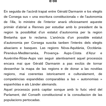
d’òli
En seguida de l’acòrdi trapat entre Gérald Darmanin e los elegits
de Corsega sus « una escritura constitucionala » de l'autonomia
de l'illa, lo ministre de l'interior anarà oficiosament aqueste
primièr d’abrial a Rennes per estudiar amb lo president de la
region la possibilitat d’un estatut d’autonomia per la region
Bretanha que lo reclama. L’anóncia d’un possible estatut
d’autonomia per Corsega suscita tanben l’interès dels elegits
alsacians e basques. Las regions Nòva-Aquitània, Occitània-
Pirenèus-Mediterranèa, Provença- Aups-Còsta d’Azur e
Auvèrnhe-Ròse-Aups van seguir atentivament aquel processús
encara mai que Gérald Darmanin a pas exclús de tornar
dessenhar la mapa de las regions e de donar a las novèlas
regions, mai coerentas istoricament e culturalament, de
competéncias espandidas comparablas a las « autonomias »
espanhòlas e als Länder alemands.
Aquel processús poirà capitar sonque amb lo fuòc vèrd del
Parlament, del Conselh constitucional e la consultacion de las
populacions pertocadas.