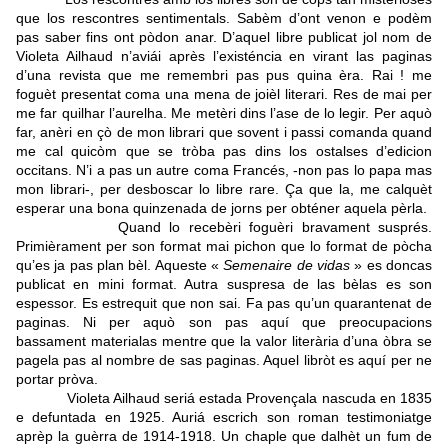
que los rescontres sentimentals. Sabèm d’ont venon e podèm
pas saber fins ont pòdon anar. D’aquel libre publicat jol nom de
Violeta Ailhaud n’aviái après l’existéncia en virant las paginas
d’una revista que me remembri pas pus quina èra. Rai ! me
foguèt presentat coma una mena de joièl literari. Res de mai per
me far quilhar l’aurelha. Me metèri dins l’ase de lo legir. Per aquò
far, anèri en çò de mon librari que sovent i passi comanda quand
me cal quicòm que se tròba pas dins los ostalses d’edicion
occitans. N’i a pas un autre coma Francés, -non pas lo papa mas
mon librari-, per desboscar lo libre rare. Ça que la, me calquèt
esperar una bona quinzenada de jorns per obténer aquela pèrla.
Quand lo recebèri foguèri bravament susprés.
Primièrament per son format mai pichon que lo format de pòcha
qu’es ja pas plan bèl. Aqueste «
Semenaire de vidas
» es doncas
publicat en mini format. Autra suspresa de las bèlas es son
espessor. Es estrequit que non sai. Fa pas qu’un quarantenat de
paginas. Ni per aquò son pas aquí que preocupacions
bassament materialas mentre que la valor literària d’una òbra se
pagela pas al nombre de sas paginas. Aquel libròt es aquí per ne
portar pròva.
Violeta Ailhaud seriá estada Provençala nascuda en 1835
e defuntada en 1925. Auriá escrich son roman testimoniatge
aprèp la guèrra de 1914-1918. Un chaple que dalhèt un fum de