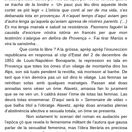
se tracha de la tondre
». Un pauc pus lèu dins aqueste tèxte
cortet se pòt legir «
L’istòria que conti al ser de ma vida, s’es
debanada tota en provençau. A n’aquel temps d’aquí aviam ges
d’autra lenga qu’aquela qu’aviam apresa de nòstres parents. (…)
Es ma lenga mairala e saludi sa resistància. Pasmens faguèri la
causida d’escriure nòstra istòria en francés per que mon
testimòni s’alargue en defòra de Provença
». Fai tirar Mariús e
vira la sansònha…
Que conta lo libre ? A la gròssa, aprèp aprèp l’insureccion
republicana en responsa al còp d’Estat del 2 de decembre de
1851 de Louis-Napoléon Bonaparte, la repression es tala en
Provença que totes los òmes d’un vilatge de montanha dins los
Alps, son siá tuats pendent la revòlta, siá morisson al banhe. De
tant que n’en demòra pas un sol dins lo vilatge. Las femnas se
retròban solas amb qualques mainatges. Passan atal doas
annadas sens véser un òme. Alavetz, amassa fan lo jurament
que se ne ven un, li caldrà èsser l’òme de totas las femnas. Las
deurà totas ensemenar. D’aquí serà lo «
Semenaire de vidas
»
que balha títol a l’obratge. Alavetz, aprèp doas annadas plenas
d’abstinéncia afectiva e sexuala totala, un òme se presenta.
Non solament lo scenari del roman es audaciós per
l’epòca çò que revela lo femenisme militant de l’autora que gausa
parlar de la sexualitat femenina, mas l’òbra literària es preciosa