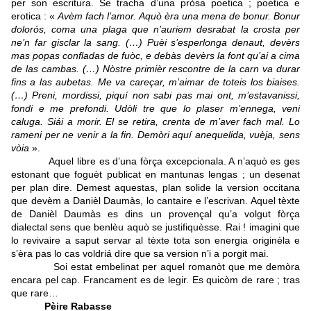
per son escritura.
Se tracha d’una pròsa poetica ; poetica e
erotica : «
Avèm fach l’amor.
Aquò èra una mena de bonur. Bonur
dolorós, coma una plaga que n’auriem desrabat la crosta per
ne’n far gisclar la sang. (…) Puèi s’esperlonga denaut, devèrs
mas popas confladas de fuòc, e debàs devèrs la font qu’ai a cima
de las cambas. (…) Nòstre primièr rescontre de la carn va durar
fins a las aubetas. Me va careçar, m’aimar de toteis los biaises.
(…) Preni, mordissi, piquí non sabi pas mai ont, m’estavanissi,
fondi e me prefondi. Udòli tre que lo plaser m’ennega, veni
caluga. Siái a morir. El se retira, crenta de m’aver fach mal. Lo
rameni per ne venir a la fin. Demòri aquí anequelida, vuèja, sens
vòia
».
Aquel libre es d’una fòrça excepcionala. A n’aquò es ges
estonant que foguèt publicat en mantunas lengas ; un desenat
per plan dire. Demest aquestas, plan solide la version occitana
que devèm a Danièl Daumàs, lo cantaire e l’escrivan. Aquel tèxte
de Danièl Daumàs es dins un provençal qu’a volgut fòrça
dialectal sens que benlèu aquò se justifiquèsse. Rai ! imagini que
lo revivaire a saput servar al tèxte tota son energia originèla e
s’èra pas lo cas voldriá dire que sa version n’i a porgit mai.
Soi estat embelinat per aquel romanòt que me demòra
encara pel cap. Francament es de legir. Es quicòm de rare ; tras
que rare…
Pèire Rabasse