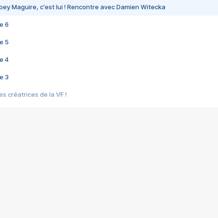
bey Maguire, c'est lui ! Rencontre avec Damien Witecka
e 6
e 5
e 4
e 3
s créatrices de la VF !
e 2
e 1
e Mektoub My Love arrive enfin ! Rencontre avec Shaïn Boumedine et Sal
i : après Toni en famille
elle réalise le bouleversant Dites lui que je l'aime
ais ! Rencontre autour de Vie privée de Rebecca Zlotowski
 de Marguerite, Grave... Rencontre avec Ella Rumpf