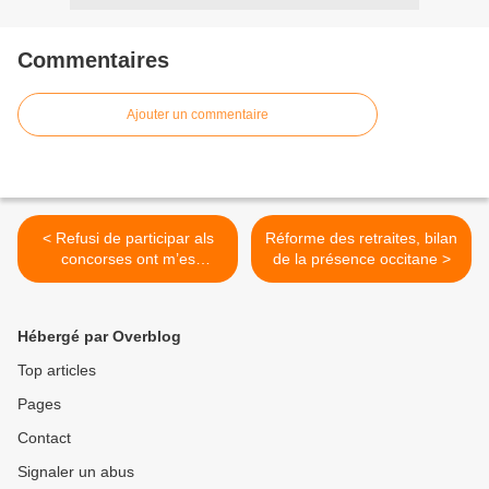
Commentaires
Ajouter un commentaire
< Refusi de participar als
Réforme des retraites, bilan
concorses ont m’es
de la présence occitane >
demandat una traduccion
en francés
Hébergé par Overblog
Top articles
Pages
Contact
Signaler un abus