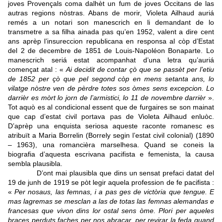
joves Provençals coma dalhèt un fum de joves Occitans de las
autras regions nòstras. Abans de morir, Violeta Ailhaud auriá
remés a un notari son manescrich en li demandant de lo
transmetre a sa filha ainada pas qu’en 1952, valent a dire cent
ans aprèp l’insureccion republicana en responsa al còp d’Estat
del 2 de decembre de 1851 de Louis-Napoléon Bonaparte. Lo
manescrich seriá estat acompanhat d’una letra qu’auriá
començat atal : «
Ai decidit de contar çò que se passèt per l’etiu
de 1852 per çò que pel segond còp en mens setanta ans, lo
vilatge nòstre ven de pèrdre totes sos òmes sens excepcion. Lo
darrièr es mòrt lo jorn de l’armistici, lo 11 de novembre darrièr
».
Tot aquò es al condicional essent que de furgaires se son mainat
que cap d’estat civil portava pas de Violeta Ailhaud enluòc.
D’aprèp una enquista seriosa aqueste raconte romanesc es
atribuït a Maria Borrelin (Borrely segin l’estat civil colonial) (1890
– 1963), una romancièra marselhesa. Quand se coneis la
biografia d’aquesta escrivana pacifista e femenista, la causa
sembla plausibla.
D’ont mai plausibla que dins un sensat prefaci datat del
19 de junh de 1919 se pòt legir aquela profession de fe pacifista :
«
Per nosaus, las femnas, i a pas ges de victòria que tengue. E
mas lagremas se mesclan a las de totas las femnas alemandas e
francesas que vivon dins lor ostal sens òme. Plori per aqueles
braces perduts faches per nos abraçar, per revirar la feda quand