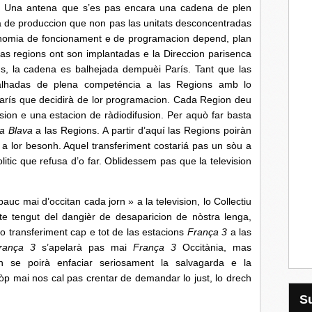
 Una antena que s’es pas encara una cadena de plen
a de produccion que non pas las unitats desconcentradas
nomia de foncionament e de programacion depend, plan
e las regions ont son implantadas e la Direccion parisenca
s, la cadena es balhejada dempuèi París. Tant que las
lhadas de plena competéncia a las Regions amb lo
París que decidirà de lor programacion. Cada Region deu
sion e una estacion de ràdiodifusion. Per aquò far basta
a Blava
a las Regions. A partir d’aquí las Regions poiràn
 a lor besonh. Aquel transferiment costariá pas un sòu a
olitic que refusa d’o far. Oblidessem pas que la television
 d’occitan cada jorn » a la television, lo Collectiu
pte tengut del dangièr de desaparicion de nòstra lenga,
 transferiment cap e tot de las estacions
França 3
a las
rança 3
s’apelarà pas mai
França 3
Occitània, mas
n se poirà enfaciar seriosament la salvagarda e la
còp mai nos cal pas crentar de demandar lo just, lo drech