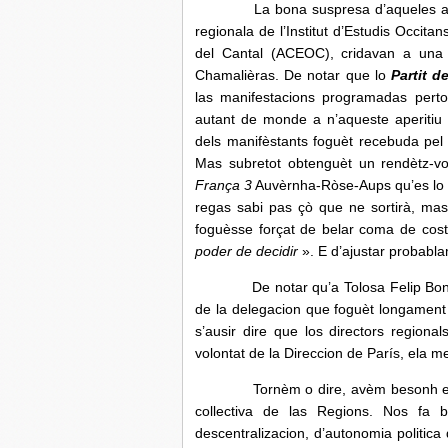
La bona suspresa d’aqueles aperitiu
regionala de l’Institut d’Estudis Occit
del Cantal (ACEOC), cridavan a una 
Chamalièras. De notar que lo
Partit d
las manifestacions programadas pertot
autant de monde a n’aqueste aperitiu 
dels manifèstants foguèt recebuda pel
Mas subretot obtenguèt un rendètz-v
França 3
Auvèrnha-Ròse-Aups qu’es lo ca
regas sabi pas çò que ne sortirà, mas
foguèsse forçat de belar coma de cos
poder de decidir
». E d’ajustar probabl
De notar qu’a Tolosa Felip Bonne
de la delegacion que foguèt longament
s’ausir dire que los directors region
volontat de la Direccion de París, ela me
Tornèm o dire, avèm besonh en Occit
collectiva de las Regions. Nos fa
descentralizacion, d’autonomia politic