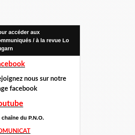
ommuniqués / à la revue Lo
ugarn
acebook
joignez nous sur notre
age facebook
outube
 chaîne du P.N.O.
OMUNICAT