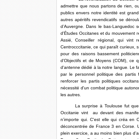
admettre que nous partons de rien, ou
publics envers notre identité est gra
autres apéritifs revendicatifs se déro
d’Auvergne. Dans le bas-Languedoc se 
d'Études Occitanes et du mouvement rég
Assié, Conseiller régional, qui vint
Centrocccitanie, ce qui paraît curieux,
pour des raisons bassement politicien
d'Objectifs et de Moyens (COM), ce qu
d'antenne dédié à la notre langue. Le fa
par le personnel politique des partis
renforcer les partis politiques occit
nécessité d'un combat politique autono
les autres.
La surprise à Toulouse fut que Mad
Occitanie vint au devant des manife
n’importe qui. C'est elle qui créa en C
déconcentrée de France 3 en Corse. Un
plein exercice, a au moins bien plus d