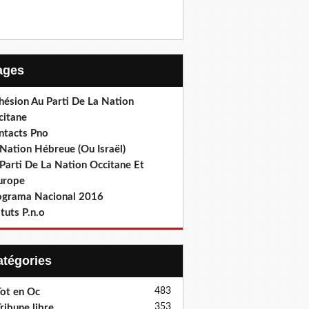
Pages
hésion Au Parti De La Nation
citane
ntacts Pno
Nation Hébreue (Ou Israël)
Parti De La Nation Occitane Et
europe
ograma Nacional 2016
tuts P.n.o
Catégories
483
ot en Oc
353
ribune libre