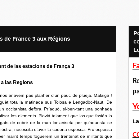
Pour accéder aux
es de France 3 aux Régions
c
L
F
ent de las estacions de França 3
Re
a las Regions
p
avem pas plànher d’un pauc de pluèja. Malaiga !
uèt tota la matinada sus Tolosa e Lengadòc-Naut. De
Y
n occitanista defòra. Pr’aquò, si-ben-tant una ponhada
fisar los elements. Ploviá talament que los que fasián lo
La
gats de cobrir de la man lor aniseta per qu’aquesta se
at nòstra, necessita d’aver la codena espessa. Pro espessa
C
 per marrit temps foguèrem un trentenat de militants que