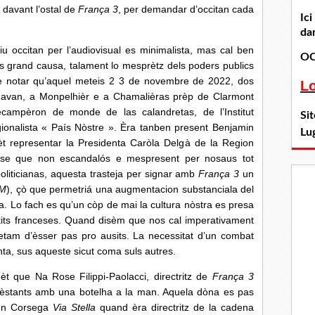
davant l’ostal de
França 3
, per demandar d’occitan cada
Ic
dan
itan per l’audiovisual es minimalista, mas cal ben
OC
s grand causa, talament lo mesprètz dels poders publics
 de notar qu’aquel meteis 2 3 de novembre de 2022, dos
L
banavan, a Monpelhièr e a Chamalièras prèp de Clarmont
ampèron de monde de las calandretas, de l’Institut
Si
ionalista « País Nòstre ». Èra tanben present Benjamin
Lu
èt representar la Presidenta Caròla Delgà de la Region
s, se que non escandalós e mespresent per nosaus tot
liticianas, aquesta trasteja per signar amb
França 3
un
M
), çò que permetriá una augmentacion substanciala del
a. Lo fach es qu’un còp de mai la cultura nòstra es presa
artits franceses. Quand disèm que nos cal imperativament
regretam d’èsser pas pro ausits. La necessitat d’un combat
ta, sus aqueste sicut coma suls autres.
Na Rose Filippi-Paolacci, directritz de
França 3
fèstants amb una botelha a la man. Aquela dòna es pas
 en Corsega
Via Stella
quand èra directritz de la cadena