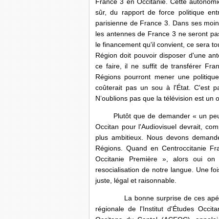
France 3 en Occitanie. Cette autonom
sûr, du rapport de force politique ent
parisienne de France 3. Dans ses moindr
les antennes de France 3 ne seront pa
le financement qu'il convient, ce sera 
Région doit pouvoir disposer d'une ante
ce faire, il ne suffit de transférer F
Régions pourront mener une politique 
coûterait pas un sou à l'État. C'est pa
N’oublions pas que la télévision est un ou
Plutôt que de demander « un peu plus 
Occitan pour l'Audiovisuel devrait, co
plus ambitieux. Nous devons demande
Régions. Quand en Centroccitanie Fra
Occitanie Première », alors oui on
resocialisation de notre langue. Une fo
juste, légal et raisonnable.
La bonne surprise de ces apéritifs 
régionale de l'Institut d'Études Occi