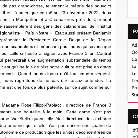
 de pas grand-chose, tellement le mépris des pouvoirs
nd. Il est à noter que ce même 23 novembre 2022, deux
ulaient, à Montpellier et à Chamalières près de Clermont
rassemblèrent des gens des calandretas, de l'Institut
ionaliste « País Nòstre ». Était aussi présent Benjamin
 représenter la Présidente Carole Delga de la Région
Ad
 si non scandaleux et méprisant pour nous qui savons que
Oc
nes, celle-ci hésite à signer avec France 3 un Contrat
Co
i permettrait une augmentation substantielle du temps
La 
it est qu'une fois de plus notre culture est prise en otage
 français. Quand nous disons qu'il faut impérativement
Le 
ans, nous regrettons de ne pas être assez entendus. La
L'
me est une fois de plus patente, sur ce sujet comme sur
Pr
Sta
ame Rose Filippi-Paolacci, directrice de France 3
stants une bouteille à la main. Cette dame n'est pas
orse Via Stella quand elle était directrice de la chaîne
e antenne qui, si elle n’est pas encore une chaîne de
#T
’autonomie de production que les unités déconcentrées de
#T