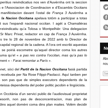
s reivindicatius nos ven d’Auvèrnha ont la seccion
ans e l'Associacion de Coordinacion e d’Escambis Occitans
manifèstacion davant l’ostal de
França 3
Auvèrnha a
e la Nacion Occitana
apelava totòm a participar a totas
 sus l’espandi nacional occitan. I agèt a Chamalièras
reivindicatiu qu’a Tolosa o Montpelhièr. Una delegacion
 Sr Marc Privat, redactor en cap de
França 3
Auvèrnha.
os tre lo 28 de novembre de 2022 amb lo Director de
pdal regional de la cadena. A l’ora ont escribi aquestas
 se poiriá escometre qu’aquel director coma los autres
tuma qu’el «
a pas res contra l’occitan, mas qu’a pas lo
Abo
ament « -
Farai remontar a París
».
nou
t, sòci del
Partit de la Nacion Occitana
fasiá partida
E
 recebuda per Na Rose Filippi-Paolacci. Aquí tanben per
m
als son pas que de simples executors dependents de la
a
teissa dependenta del poder politic jacobin e lingüicista.
i
ània d’un servici public de l’audiovisual proprietat
l
 besonh, non pas de desconcentracion, mas plan de
a dins aquel domèni coma dins plan maites. Volèm decidir