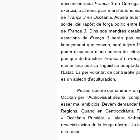
desconcentrada
França 3
en Corsega.
exercici, a almens plan mai d’autonomi
de
França 3
en Occitània. Aquela auto
solide, del rapòrt de força politic entr
de
França 3
. Dins sos mendres detalh
estacions de
França 3
seràn pas ba
finançament que conven, serà totjorn 
poder dispausar d’una antena de televi
pas que de transferir
França 3
e
Franç
menar una politica lingüistica adaptada
l’Estat. Es per volontat de contraròtle p
es un aplech d’aculturacion.
Puslèu que de demandar « un pauc mai
Occitan per l’Audiovisual deuriá, com
èsser mai ambiciós. Devèm demandar lo
Regions. Quand en Centroccitània
F
« Occitània Primièra », alara òc-be
resocializacion de la lenga nòstra. Un 
e la rason.