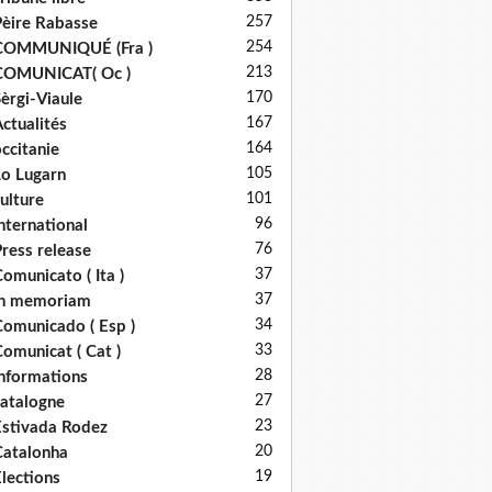
257
èire Rabasse
254
COMMUNIQUÉ (Fra )
213
COMUNICAT( Oc )
170
èrgi-Viaule
167
ctualités
164
ccitanie
105
o Lugarn
101
ulture
96
nternational
76
ress release
37
omunicato ( Ita )
37
in memoriam
34
omunicado ( Esp )
33
omunicat ( Cat )
28
nformations
27
atalogne
23
stivada Rodez
20
atalonha
19
lections