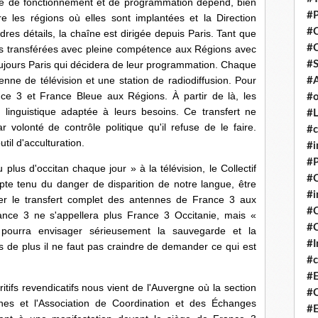
ie de fonctionnement et de programmation dépend, bien
#P
re les régions où elles sont implantées et la Direction
#
es détails, la chaîne est dirigée depuis Paris. Tant que
#
s transférées avec pleine compétence aux Régions avec
#S
toujours Paris qui décidera de leur programmation. Chaque
nne de télévision et une station de radiodiffusion. Pour
#A
rance 3 et France Bleue aux Régions. À partir de là, les
#o
linguistique adaptée à leurs besoins. Ce transfert ne
#L
r volonté de contrôle politique qu'il refuse de le faire.
#c
til d'acculturation.
#i
#P
d'occitan chaque jour » à la télévision, le Collectif
#C
mpte tenu du danger de disparition de notre langue, être
#
r le transfert complet des antennes de France 3 aux
#C
nce 3 ne s'appellera plus France 3 Occitanie, mais «
#C
 pourra envisager sérieusement la sauvegarde et la
#I
is de plus il ne faut pas craindre de demander ce qui est
#c
#E
revendicatifs nous vient de l'Auvergne où la section
#C
tanes et l'Association de Coordination et des Échanges
#E