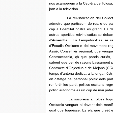
nos acampèrem a la Cepièra de Tolosa, 
jorn a la television.
La reivindicacion del Collectiu occ
admetre que partissem de res, o de pa
cap a l’identitat nòstra es grand. Es
autres aperitius reivindicatius se de
d’Auvèrnha. En Lengadòc-Bas se rec
d’Estudis Occitans e del movement reg
Assié, Conselhièr regional, que vengu
Centroccitània, çò que pareis curió
sabent que per de rasons bassament po
Contracte d’Objectius e de Mejans (
CO
temps d’antena dedicat a la lenga nòstr
en ostatge pel personal politic dels p
renfortir los partit politics occitans 
politic autonòme es un còp de mai paten
La suspresa a Tolosa foguèt que 
Occitània venguèt al davant dels mani
qual que foguèsse. Es ela que creèt