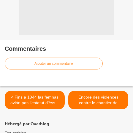
Commentaires
Ajouter un commentaire
< Fins a 1944 las femnas
Encore des violences
avián pas l’estatut d’èsser
contre le chantier de
uman a part entièra en
l'autoroute A69
França
Toulouse/Castres >
Hébergé par Overblog
Top articles