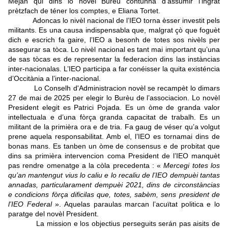
Mejan qui dins lo novèl Burèu contunha d’assumir l’ingrat
prètzfach de téner los comptes, e Eliana Tortet.
Adoncas lo nivèl nacional de l’IEO torna èsser investit pels
militants. Es una causa indispensabla que, malgrat çò que foguèt
dich e escrich fa gaire, l’IEO a besonh de totes sos nivèls per
assegurar sa tòca.
Lo nivèl nacional es tant mai important qu’una
de sas tòcas es de representar la federacion dins las instàncias
inter-nacionalas. L’IEO participa a far conéisser la quita existéncia
d’Occitània a l’inter-nacional.
Lo Conselh d'Administracion novèl se recampèt lo dimars
27 de mai de 2025 per elegir lo Burèu de l’associacion. Lo novèl
President elegit es Patrici Pojada. Es un òme de granda valor
intellectuala e d’una fòrça granda capacitat de trabalh. Es un
militant de la primièra ora e de tria. Fa gaug de véser qu’a volgut
prene aquela responsabilitat. Amb el, l’IEO es tornamai dins de
bonas mans. Es tanben un òme de consensus e de probitat que
dins sa primièra intervencion coma President de l’IEO manquèt
pas rendre omenatge a la còla precedenta : «
Mercegi totes los
qu’an mantengut vius lo caliu e lo recaliu de l’IEO dempuèi tantas
annadas, particularament dempuèi 2021, dins de circonstàncias
e condicions fòrça dificilas que, totes, sabèm, sens president de
l’IEO Federal
». Aquelas paraulas marcan l’acuïtat politica e lo
paratge del novèl President.
La mission e los objectius perseguits serán pas aisits de