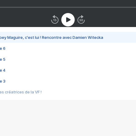
bey Maguire, c'est lui ! Rencontre avec Damien Witecka
e 6
e 5
e 4
e 3
s créatrices de la VF !
e 2
e 1
e Mektoub My Love arrive enfin ! Rencontre avec Shaïn Boumedine et Sal
i : après Toni en famille