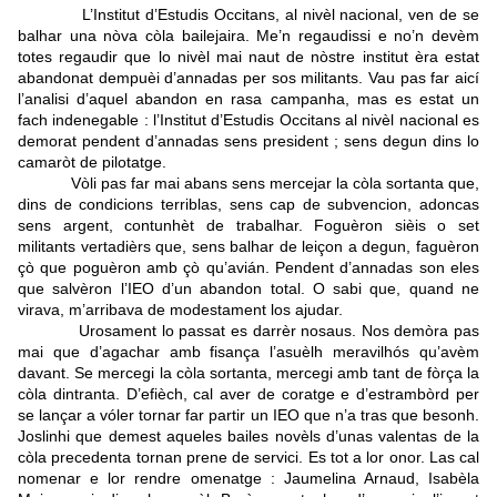
L’Institut d’Estudis Occitans, al nivèl nacional, ven de se
balhar una nòva còla bailejaira. Me’n regaudissi e no’n devèm
totes regaudir que lo nivèl mai naut de nòstre institut èra estat
abandonat dempuèi d’annadas per sos militants. Vau pas far aicí
l’analisi d’aquel abandon en rasa campanha, mas es estat un
fach indenegable : l’Institut d’Estudis Occitans al nivèl nacional es
demorat pendent d’annadas sens president ; sens degun dins lo
camaròt de pilotatge.
Vòli pas far mai abans sens mercejar la còla sortanta que,
dins de condicions terriblas, sens cap de subvencion, adoncas
sens argent, contunhèt de trabalhar. Foguèron sièis o set
militants vertadièrs que, sens balhar de leiçon a degun, faguèron
çò que poguèron amb çò qu’avián. Pendent d’annadas son eles
que salvèron l’IEO d’un abandon total. O sabi que, quand ne
virava, m’arribava de modestament los ajudar.
Urosament lo passat es darrèr nosaus. Nos demòra pas
mai que d’agachar amb fisança l’asuèlh meravilhós qu’avèm
davant. Se mercegi la còla sortanta, mercegi amb tant de fòrça la
còla dintranta. D’efièch, cal aver de coratge e d’estrambòrd per
se lançar a vóler tornar far partir un IEO que n’a tras que besonh.
Joslinhi que demest aqueles bailes novèls d’unas valentas de la
còla precedenta tornan prene de servici.
Es tot a lor onor. Las cal
nomenar e lor rendre omenatge : Jaumelina Arnaud, Isabèla