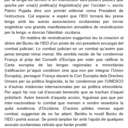
quicha per una(s) politica(s) lingüistica(s) per l’occitan
», escriu
Patrici Pujada dins son primièr editorial coma President de
l’estructura. Cal esperar e espèri que l’IEO tornarà lèu prene
lenga amb las autras associacions occitanistas per tornar
engimbrar una granda manifestacion annadièra de revindicacion
per la lenga -e doncas l’identitat- occitana.
En matièra de revindicacion suggerissi ieu la creacion al
dintre del Burèu de l’IEO d’un pòste de vici-president encargat del
combat judiciari.
Lo combat judiciari es un combat qu’avèm pas
jamai temptat nimai menat. Me sembla necite de far condemnar
França al prèp del Conselh d’Euròpa per voler pas ratificar la
Carta europèa de las lengas regionalas e minoritàrias
(ratificacion pr’aquò condicion
sine qua non
per integrar l’Union
Europèa), perseguir França davant la Cort Europèa dels Dreches
Umans per sa politica lingüicida, la far condemnar per l’UNESCO
e d’autras instàncias internacionalas per sa politica etnocidària.
Per aquò far nos cal d’avocats benevòls que se trachan d’aquel
prètzfach. Avèm besonh d’aquela accion, foguèsse pas que per
inter-nacionalisar lo combat que menam e rendre vesedoira la
quita existéncia d’Occitània. D’autres pòbles menan aquel
combat, suggerissi de ne far aitant. Benlèu lo novèl Burèu de
l’IEO i poiriá soscar. Se poiriá tanplan far amb l’ajuda de qualques
avocats occitanistas retirats que farián prodèl.