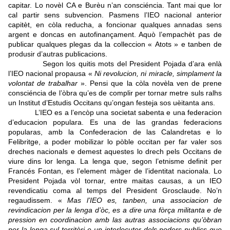
capitar. Lo novèl CA e Burèu n’an consciéncia. Tant mai que lor
cal partir sens subvencion. Pasmens l’IEO nacional anterior
capitèt, en còla reducha, a foncionar qualques annadas sens
argent e doncas en autofinançament. Aquò l’empachèt pas de
publicar qualques plegas da la colleccion « Atots » e tanben de
produsir d’autras publicacions.
Segon los quitis mots del President Pojada d’ara enlà
l’IEO nacional propausa «
Ni revolucion, ni miracle, simplament la
volontat de trabalhar
». Pensi que la còla novèla ven de prene
consciéncia de l’òbra qu’es de complir per tornar metre suls ralhs
un Institut d’Estudis Occitans qu’ongan festeja sos uèitanta ans.
L’IEO es a l’encòp una societat sabenta e una federacion
d’educacion populara. Es una de las grandas federacions
popularas, amb la Confederacion de las Calandretas e lo
Felibritge, a poder mobilizar lo pòble occitan per far valer sos
dreches nacionals e demest aquestes lo drech pels Occitans de
viure dins lor lenga. La lenga que, segon l’etnisme definit per
Francés Fontan, es l’element màger de l’identitat nacionala. Lo
President Pojada vòl tornar, entre maitas causas, a un IEO
revendicatiu coma al temps del President Grosclaude. No’n
regaudissem. «
Mas l’IEO es, tanben, una associacion de
revindicacion per la lenga d’òc, es a dire una fòrça militanta e de
pression en coordinacion amb las autras associacions qu’òbran
per la lenga sul territòri e un interlocutor dels poders publics que