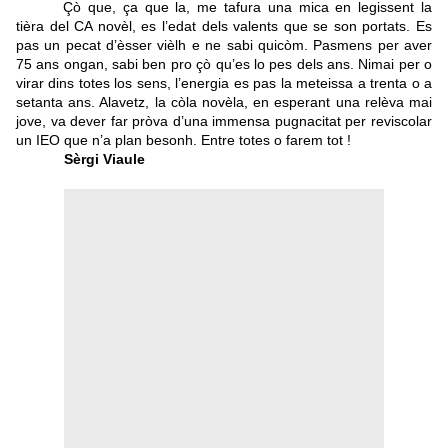
Çò que, ça que la, me tafura una mica en legissent la
tièra del CA novèl, es l’edat dels valents que se son portats. Es
pas un pecat d’èsser vièlh e ne sabi quicòm. Pasmens per aver
75 ans ongan, sabi ben pro çò qu’es lo pes dels ans. Nimai per o
virar dins totes los sens, l’energia es pas la meteissa a trenta o a
setanta ans. Alavetz, la còla novèla, en esperant una relèva mai
jove, va dever far pròva d’una immensa pugnacitat per reviscolar
un IEO que n’a plan besonh. Entre totes o farem tot !
Sèrgi Viaule