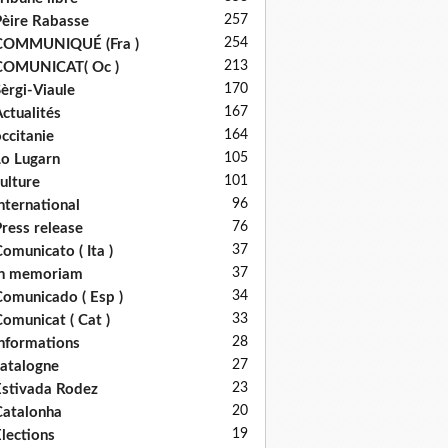
257
èire Rabasse
254
COMMUNIQUÉ (Fra )
213
COMUNICAT( Oc )
170
èrgi-Viaule
167
ctualités
164
ccitanie
105
o Lugarn
101
ulture
96
nternational
76
ress release
37
omunicato ( Ita )
37
in memoriam
34
omunicado ( Esp )
33
omunicat ( Cat )
28
nformations
27
atalogne
23
stivada Rodez
20
atalonha
19
lections