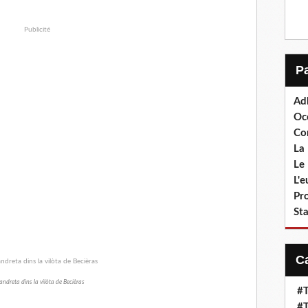
Publicité
Ad
Oc
Co
La 
Le 
L'
Pr
Sta
andreta dins la vilòta de Becièras
#T
#T