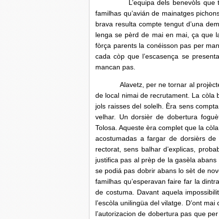
L’equipa dels benevòls que trabal
familhas qu’avián de mainatges pichons 
brava resulta compte tengut d’una demo
lenga se pèrd de mai en mai, ça que la
fòrça parents la conéisson pas per manc
cada còp que l’escasença se presenta 
mancan pas.
Alavetz, per ne tornar al projècte d
de local nimai de recrutament. La còla b
jols raisses del solelh. Èra sens compt
velhar. Un dorsièr de dobertura fogu
Tolosa. Aqueste èra complet que la còla
acostumadas a fargar de dorsièrs de d
rectorat, sens balhar d’explicas, proba
justifica pas al prèp de la gasèla abans
se podiá pas dobrir abans lo sèt de nov
familhas qu’esperavan faire far la din
de costuma. Davant aquela impossibilita
l’escòla unilingüa del vilatge. D’ont m
l’autorizacion de dobertura pas que per