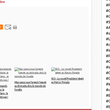
ibre
#P
#
#
#S
0
#A
#o
#L
#c
#i
#P
#C
#
#C
#C
IEO : Lo novèl President elegit
Mas vaquí que l’argent faguèt
es Patrici Pojada
#I
cimands
sa dintrada dins lo monde de
#c
, la
l’ovalia
lara : la
#E
ís pas !
#C
#E