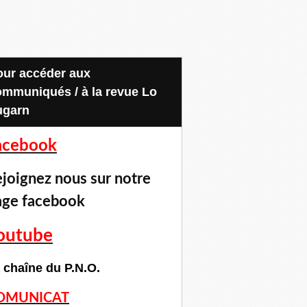
ommuniqués / à la revue Lo
ugarn
acebook
joignez nous sur notre
age facebook
outube
 chaîne du P.N.O.
OMUNICAT