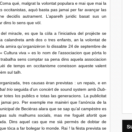
e. Coma qué, malgrat la volontat populara e mai que mai la
ts occitanistas, aquò basta pas jamai per far avançar las
ne decidís autrament. L’aparelh juridic basat sus un
r dins lo sens que vòl.
acle, es que la còla a l’iniciativa del projècte se
la calandreta amb dos o tres enfants, an la volontat de
ela amira qu’organizèron lo dissabte 24 de septembre de
« Cultura viva » es lo nom de l’associacion que pòrta lo
 e trabalha sens comptar sa pena dins aquela associacion
èi de temps en occitanisme coneisson aqueste valent
èm sul talh.
zada, tres causas èran previstas : un repais, e en
al trio
seguida d’un concèrt de sound system amb
Dub-
 totes los publics e totas las generacions. La publicitat
s jamai pro. Per exemple me mainèri que l’anóncia de la
municipal de Becièras alara que se sap qu’al campèstre es
as suls malhums socials, mas me foguèt afortit que
rgada. Dins aquel cas que me siá permés de dobtar de
que tòca a far bolegar lo monde. Rai ! la fèsta prevista se