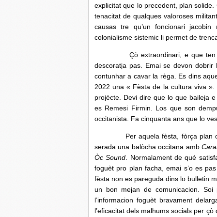
explicitat que lo precedent, plan solid
tenacitat de qualques valoroses militan
causas tre qu’un foncionari jacobin 
colonialisme sistemic li permet de trenca
Çò extraordinari, e que ten del mir
descoratja pas. Emai se devon dobrir 
contunhar a cavar la règa. Es dins aqu
2022 una « Fèsta de la cultura viva ». 
projècte. Devi dire que lo que baileja
es Remesi Firmin. Los que son dempu
occitanista. Fa cinquanta ans que lo ves
Per aquela fèsta, fòrça plan organi
serada una balòcha occitana amb
Carab
Òc Sound
. Normalament de qué satisfar
foguèt pro plan facha, emai s’o es pa
fèsta non es pareguda dins lo bulletin 
un bon mejan de comunicacion. Soi p
l’informacion foguèt bravament dela
l’eficacitat dels malhums socials per çò 