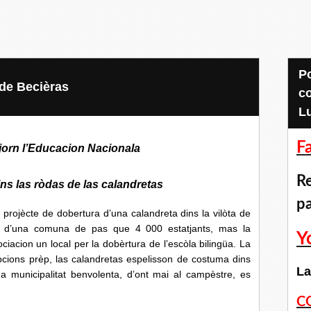
Pour accéder aux
 de Becièras
c
L
F
jorn l’Educacion Nacionala
Re
ns las ròdas de las calandretas
p
te de dobertura d’una calandreta dins la vilòta de
a d’una comuna de pas que 4 000 estatjants, mas la
Y
ociacion un local per la dobèrtura de l’escòla bilingüa. La
cions prèp, las calandretas espelisson de costuma dins
La
 municipalitat benvolenta, d’ont mai al campèstre, es
C