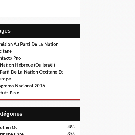
Pages
hésion Au Parti De La Nation
citane
ntacts Pno
Nation Hébreue (Ou Israël)
Parti De La Nation Occitane Et
europe
ograma Nacional 2016
tuts P.n.o
Catégories
483
ot en Oc
353
ribune libre