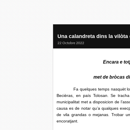
Una calandreta dins la vilòta
22 Octobre 2022
Encara e tot
met de bròcas di
Fa quelques temps nasquèt lo projèc
Becièras, en país Tolosan. Se trach
municipalitat met a disposicion de l’ass
causa es de notar qu’a qualques execp
de vila grandas o mejanas. Trobar una
encoratjant.