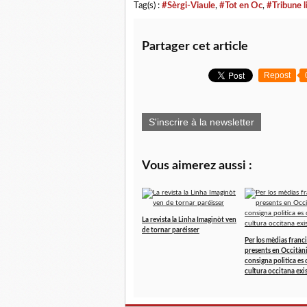
Tag(s) :
#Sèrgi-Viaule
,
#Tot en Oc
,
#Tribune l
Partager cet article
Repost
S'inscrire à la newsletter
Vous aimerez aussi :
La revista la Linha Imaginòt ven
de tornar paréisser
Per los mèdias fran
presents en Occitània
consigna politica es c
cultura occitana exist