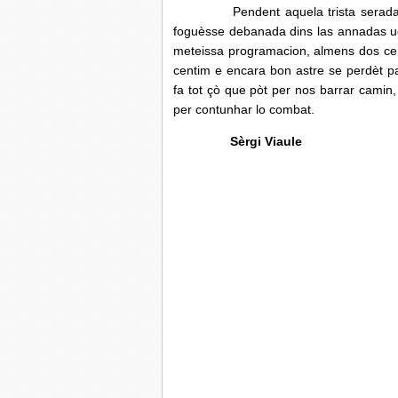
Pendent aquela trista serada me 
foguèsse debanada dins las annadas uè
meteissa programacion, almens dos cen
centim e encara bon astre se perdèt p
fa tot çò que pòt per nos barrar camin,
per contunhar lo combat.
Sèrgi Viaule