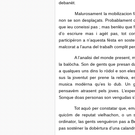
debanèt.
Malurosament la mobilizacion faguèt
non se son desplaçats. Probablament q
que ieu coneissi pas ; mas benlèu que f
d’o escriure mas i agèt pas, tot co
participèron a n’aquesta fèsta en sost
malcorat a l’auna del trabalh complit per
A l’analisi del monde present, me 
la balòcha. Son de gents que presan dan
a qualques uns dins lo ròdol e son el
sus la joventut per prene la relèva,
musica modèrna qu’es lo dub. Un 
pensavèm atrasent pels joves. L’exper
Sonque doas personas son vengudas s’es
Tot aquò per constatar que, emai se
quicòm de reputat vielhachon, o un s
ordinator, las gents venguèron pas a B
pas sosténer la dobèrtura d’una calandr