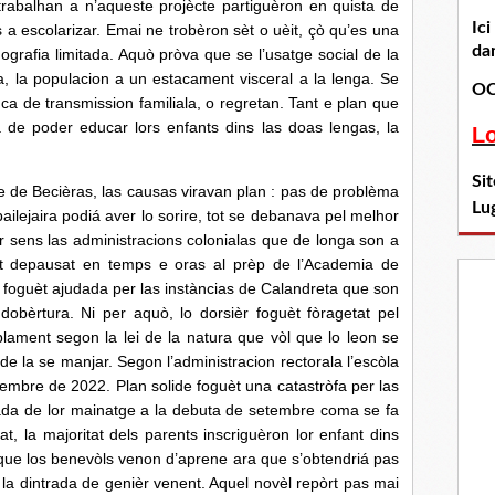
han a n’aqueste projècte partiguèron en quista de
Ic
a escolarizar. Emai ne trobèron sèt o uèit, çò qu’es una
dan
grafia limitada. Aquò pròva que se l’usatge social de la
, la populacion a un estacament visceral a la lenga. Se
OC
a de transmission familiala, o regretan. Tant e plan que
de poder educar lors enfants dins las doas lengas, la
L
Si
e Becièras, las causas viravan plan : pas de problèma
Lu
ailejaira podiá aver lo sorire, tot se debanava pel melhor
ar sens las administracions colonialas que de longa son a
èt depausat en temps e oras al prèp de l’Academia de
 foguèt ajudada per las instàncias de Calandreta que son
obèrtura. Ni per aquò, lo dorsièr foguèt fòragetat pel
blament segon la lei de la natura que vòl que lo leon se
 de la se manjar. Segon l’administracion rectorala l’escòla
embre de 2022. Plan solide foguèt una catastròfa per las
trada de lor mainatge a la debuta de setembre coma se fa
t, la majoritat dels parents inscriguèron lor enfant dins
ai que los benevòls venon d’aprene ara que s’obtendriá pas
 la dintrada de genièr venent. Aquel novèl repòrt pas mai