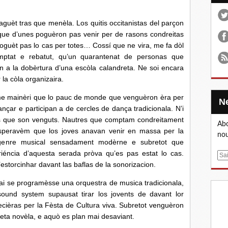
 tras que menèla. Los quitis occitanistas del parçon
ue d’unes poguèron pas venir per de rasons condreitas
oguèt pas lo cas per totes… Cossí que ne vira, me fa dòl
mptat e rebatut, qu’un quarantenat de personas que
en a la dobèrtura d’una escòla calandreta. Ne soi encara
 la còla organizaira.
mainèri que lo pauc de monde que venguèron èra per
çar e participan a de cercles de dança tradicionala. N’i
es que son venguts. Nautres que comptam condreitament
Abo
 esperavèm que los joves anavan venir en massa per la
nou
genre musical sensadament modèrne e subretot que
iéncia d’aquesta serada pròva qu’es pas estat lo cas.
E
torcinhar davant las baflas de la sonorizacion.
m
a
 programèsse una orquestra de musica tradicionala,
i
ound system supausat tirar los jovents de davant lor
l
ecièras per la Fèsta de Cultura viva. Subretot venguèron
eta novèla, e aquò es plan mai desaviant.