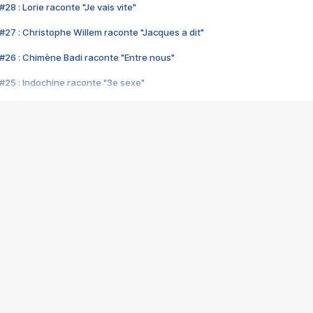
28 : Lorie raconte "Je vais vite"
#27 : Christophe Willem raconte "Jacques a dit"
#26 : Chimène Badi raconte "Entre nous"
#25 : Indochine raconte "3e sexe"
#24 : Zaho raconte "C'est chelou"
#23 : Patrick Bruel raconte "Au café des délices"
#22 : Kyo raconte "Le chemin"
#21 : Nolwenn Leroy raconte "Cassé"
#20 : Patrick Hernandez raconte "Born to be alive"
#19 : Lorie raconte "Près de moi"
#18 : Michael Jones raconte "A nos actes manqués" (avec Jean-Jacque
#17 : Khaled raconte "Aïcha"
#16 : Corneille raconte "Parce qu'on vient de loin"