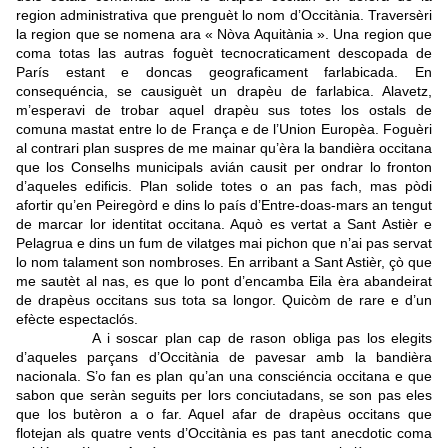
region administrativa que prenguèt lo nom d’Occitània. Traversèri
la region que se nomena ara « Nòva Aquitània ». Una region que
coma totas las autras foguèt tecnocraticament descopada de
París estant e doncas geograficament farlabicada. En
consequéncia, se causiguèt un drapèu de farlabica. Alavetz,
m’esperavi de trobar aquel drapèu sus totes los ostals de
comuna mastat entre lo de França e de l’Union Europèa. Foguèri
al contrari plan suspres de me mainar qu’èra la bandièra occitana
que los Conselhs municipals avián causit per ondrar lo fronton
d’aqueles edificis. Plan solide totes o an pas fach, mas pòdi
afortir qu’en Peiregòrd e dins lo país d’Entre-doas-mars an tengut
de marcar lor identitat occitana. Aquò es vertat a Sant Astièr e
Pelagrua e dins un fum de vilatges mai pichon que n’ai pas servat
lo nom talament son nombroses. En arribant a Sant Astièr, çò que
me sautèt al nas, es que lo pont d’encamba Eila èra abandeirat
de drapèus occitans sus tota sa longor. Quicòm de rare e d’un
efècte espectaclós.
A i soscar plan cap de rason obliga pas los elegits
d’aqueles parçans d’Occitània de pavesar amb la bandièra
nacionala. S’o fan es plan qu’an una consciéncia occitana e que
sabon que seràn seguits per lors conciutadans, se son pas eles
que los butèron a o far. Aquel afar de drapèus occitans que
flotejan als quatre vents d’Occitània es pas tant anecdotic coma