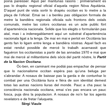
poiriá paréisser. Aquò per mantunas rasons : primièrament es
pas lo drapèu regional oficial d’aquela region Nòva Aquitània.
D’aquel punt de vista sortir lo drapèu occitan es lo metre a la
plaça de l’oficial. Emai se i a benlèu pas obligacion formala de
metre la bandièra regionala oficiala suls frontons dels ostals
comunals, metre las colors occitanas es un acte public fòrt
d’apartenéncia nacionala. Solide que los elegits o formularián pas
atal, mas i a indenegablament aquí un substrat d’apartenéncia
nacionala ligat a la lenga. De mai en mai e pertot en Occitània las
gents fan lo ligam entre lenga e bandièra nòstras. Aquel fach es
estat rendut possible de mercé lo trabalh acarnassit que
faguèron los occitanistas a partir de las annadas 1970 e mai que
mai de mercé al militantisme dels sòcis del partit nòstre, lo
Partit
de la Nacion Occitana
.
Òc-ben, en caminant me podiái pas empachar de pensar
que lo nacionalisme occitan espèra pas qu’una beluga per
s’abrandar. A nosaus de baissar pas la garda e de contunhar lo
combat per una Occitània liura e fièra de son identitat demest
totas las autras nacions liuras del monde. Pauc a cha pauc la
consciéncia nacionala occitana, emai s’es pas encara un pauc
fosca, puja dins la populacion. A nosaus de no’n far los agents
revelators e de fretar l’aluqueta.
Sèrgi Viaule