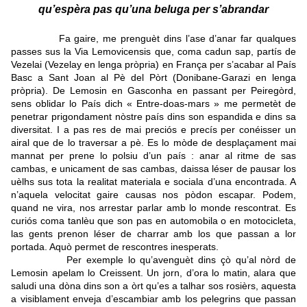
qu’espèra pas qu’una beluga per s’abrandar
Fa gaire, me prenguèt dins l’ase d’anar far qualques
passes sus la Via Lemovicensis que, coma cadun sap, partís de
Vezelai (Vezelay en lenga pròpria) en França per s’acabar al País
Basc a Sant Joan al Pè del Pòrt (Donibane-Garazi en lenga
pròpria). De Lemosin en Gasconha en passant per Peiregòrd,
sens oblidar lo País dich « Entre-doas-mars » me permetèt de
penetrar prigondament nòstre país dins son espandida e dins sa
diversitat. I a pas res de mai preciós e precís per conéisser un
airal que de lo traversar a pè. Es lo mòde de desplaçament mai
mannat per prene lo polsiu d’un país : anar al ritme de sas
cambas, e unicament de sas cambas, daissa léser de pausar los
uèlhs sus tota la realitat materiala e sociala d’una encontrada. A
n’aquela velocitat gaire causas nos pòdon escapar. Podem,
quand ne vira, nos arrestar parlar amb lo monde rescontrat. Es
curiós coma tanlèu que son pas en automobila o en motocicleta,
las gents prenon léser de charrar amb los que passan a lor
portada. Aquò permet de rescontres inesperats.
Per exemple lo qu’avenguèt dins çò qu’al nòrd de
Lemosin apelam lo Creissent. Un jorn, d’ora lo matin, alara que
saludi una dòna dins son a òrt qu’es a talhar sos rosièrs, aquesta
a visiblament enveja d’escambiar amb los pelegrins que passan