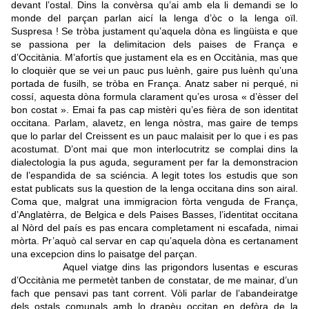
devant l’ostal. Dins la convèrsa qu’ai amb ela li demandi se lo
monde del parçan parlan aicí la lenga d’òc o la lenga oïl.
Suspresa ! Se tròba justament qu’aquela dòna es lingüista e que
se passiona per la delimitacion dels paises de França e
d’Occitània. M’afortís que justament ela es en Occitània, mas que
lo cloquièr que se vei un pauc pus luènh, gaire pus luènh qu’una
portada de fusilh, se tròba en França. Anatz saber ni perqué, ni
cossí, aquesta dòna formula clarament qu’es urosa « d’èsser del
bon costat ». Emai fa pas cap mistèri qu’es fièra de son identitat
occitana. Parlam, alavetz, en lenga nòstra, mas gaire de temps
que lo parlar del Creissent es un pauc malaisit per lo que i es pas
acostumat. D’ont mai que mon interlocutritz se complai dins la
dialectologia la pus aguda, segurament per far la demonstracion
de l’espandida de sa sciéncia. A legit totes los estudis que son
estat publicats sus la question de la lenga occitana dins son airal.
Coma que, malgrat una immigracion fòrta venguda de França,
d’Anglatèrra, de Belgica e dels Paises Basses, l’identitat occitana
al Nòrd del país es pas encara completament ni escafada, nimai
mòrta. Pr’aquò cal servar en cap qu’aquela dòna es certanament
una excepcion dins lo paisatge del parçan.
Aquel viatge dins las prigondors lusentas e escuras
d’Occitània me permetèt tanben de constatar, de me mainar, d’un
fach que pensavi pas tant corrent. Vòli parlar de l’abandeiratge
dels ostals comunals amb lo drapèu occitan en defòra de la