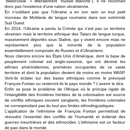
"Biélorussie" = littéralement "Russie Blanche"). Il ne reconnaît
donc pas l’existence d’une nation ukrainienne.
En n’oubliant pas que l’Ukraine a en son sein un tout petit
morceau de Moldavie de langue roumaine dans son extrémité
Sud Ouest.
En 2014, l’Ukraine a perdu la Crimée qui n’est pas un territoire
ukrainien mais le territoire ethnique des Tatars de langue turque,
massivement déportés sous Staline, qui y vivent encore mais ne
représentent plus que la minorité de la population
essentiellement composée de Russes et d’Ukrainiens.
Nous citerons encore les États Unis d’Amérique, dont la base de
peuplement colonial est anglo-saxonne, qui ont décimé les
ethnies amérindiennes, premières occupantes de ce vaste
territoire et dont la population devient de moins en moins WASP.
Vont-ils éclater sur des bases ethniques comme le prévoyait
François Fontan ou resteront-ils le pays monde ? L’avenir le dira.
Enfin se pose le problème de l’Afrique où le principe rigide de
l’intangibilité des frontières héritées de la colonisation est source
de conflits ethniques souvent sanglants, les frontières coloniales
ne correspondant pas du tout aux limites ethnolinguistiques.
L’application de l’ethnisme de François Fontan permettrait de
résoudre l’essentiel des conflits de l’humanité et éviterait des
guerres meurtrières et des ethnocides. L’ethnisme est un facteur
de paix dans le monde.