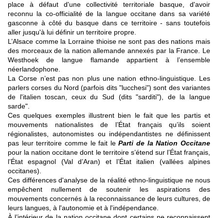
place à défaut d'une collectivité territoriale basque, d'avoir
reconnu la co-officialité de la langue occitane dans sa variété
gasconne à côté du basque dans ce territoire - sans toutefois
aller jusqu'à lui définir un territoire propre.
L’Alsace comme la Lorraine thioise ne sont pas des nations mais
des morceaux de la nation allemande annexés par la France. Le
Westhoek de langue flamande appartient à l’ensemble
néerlandophone.
La Corse n’est pas non plus une nation ethno-linguistique. Les
parlers corses du Nord (parfois dits "lucchesi") sont des variantes
de l'italien toscan, ceux du Sud (dits "sarditi"), de la langue
sarde".
Ces quelques exemples illustrent bien le fait que les partis et
mouvements nationalistes de l’État français qu’ils soient
régionalistes, autonomistes ou indépendantistes ne définissent
pas leur territoire comme le fait le
Parti de la Nation Occitane
pour la nation occitane dont le territoire s’étend sur l’État français,
l’État espagnol (Val d’Aran) et l’État italien (vallées alpines
occitanes).
Ces différences d'analyse de la réalité ethno-linguistique ne nous
empêchent nullement de soutenir les aspirations des
mouvements concernés à la reconnaissance de leurs cultures, de
leurs langues, à l'autonomie et à l'indépendance.
À l’intérieur de la nation occitane dont certains ne reconnaissent