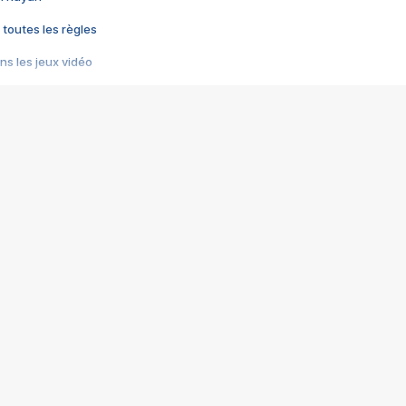
 toutes les règles
s les jeux vidéo
us choquant de Rockstar ? - Le scandale BULLY
e plus moche de Steam
du RÊVE tourne au CAUCHEMAR
pendant 8 heures
it… à tort
umiliés par un jeu vidéo
ire - Final Fantasy 8
ti un empire - Age of Empires
story DOFUS
tard, il crée l'un des pires jeux de tous les temps, MindsEye.