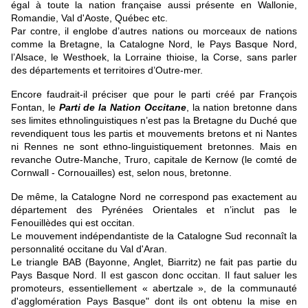
égal à toute la nation française aussi présente en Wallonie,
Romandie, Val d'Aoste, Québec etc.
Par contre, il englobe d’autres nations ou morceaux de nations
comme la Bretagne, la Catalogne Nord, le Pays Basque Nord,
l’Alsace, le Westhoek, la Lorraine thioise, la Corse, sans parler
des départements et territoires d’Outre-mer.
Encore faudrait-il préciser que pour le parti créé par François
Fontan, le
Parti de la Nation Occitane
, la nation bretonne dans
ses limites ethnolinguistiques n’est pas la Bretagne du Duché que
revendiquent tous les partis et mouvements bretons et ni Nantes
ni Rennes ne sont ethno-linguistiquement bretonnes. Mais en
revanche Outre-Manche, Truro, capitale de Kernow (le comté de
Cornwall - Cornouailles) est, selon nous, bretonne.
De même, la Catalogne Nord ne correspond pas exactement au
département des Pyrénées Orientales et n’inclut pas le
Fenouillèdes qui est occitan.
Le mouvement indépendantiste de la Catalogne Sud reconnaît la
personnalité occitane du Val d'Aran.
Le triangle BAB (Bayonne, Anglet, Biarritz) ne fait pas partie du
Pays Basque Nord. Il est gascon donc occitan. Il faut saluer les
promoteurs, essentiellement « abertzale », de la communauté
d'agglomération Pays Basque" dont ils ont obtenu la mise en