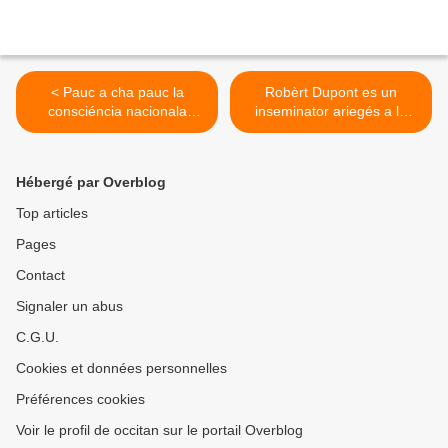
< Pauc a cha pauc la
Robèrt Dupont es un
consciéncia nacionala
inseminator ariegés a la
occitana puja dins la
retirada >
populacion
Hébergé par Overblog
Top articles
Pages
Contact
Signaler un abus
C.G.U.
Cookies et données personnelles
Préférences cookies
Voir le profil de occitan sur le portail Overblog