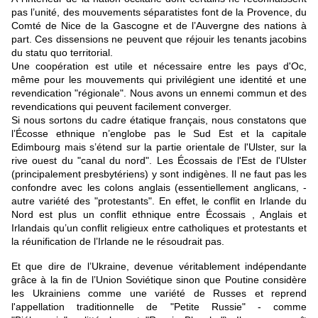
pas l’unité, des mouvements séparatistes font de la Provence, du
Comté de Nice de la Gascogne et de l’Auvergne des nations à
part. Ces dissensions ne peuvent que réjouir les tenants jacobins
du statu quo territorial.
Une coopération est utile et nécessaire entre les pays d'Oc,
même pour les mouvements qui privilégient une identité et une
revendication "régionale". Nous avons un ennemi commun et des
revendications qui peuvent facilement converger.
Si nous sortons du cadre étatique français, nous constatons que
l’Écosse ethnique n’englobe pas le Sud Est et la capitale
Edimbourg mais s’étend sur la partie orientale de l'Ulster, sur la
rive ouest du "canal du nord". Les Écossais de l'Est de l'Ulster
(principalement presbytériens) y sont indigènes. Il ne faut pas les
confondre avec les colons anglais (essentiellement anglicans, -
autre variété des "protestants". En effet, le conflit en Irlande du
Nord est plus un conflit ethnique entre Écossais , Anglais et
Irlandais qu’un conflit religieux entre catholiques et protestants et
la réunification de l’Irlande ne le résoudrait pas.
Et que dire de l’Ukraine, devenue véritablement indépendante
grâce à la fin de l’Union Soviétique sinon que Poutine considère
les Ukrainiens comme une variété de Russes et reprend
l'appellation traditionnelle de "Petite Russie" - comme