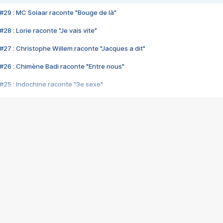
#29 : MC Solaar raconte "Bouge de là"
28 : Lorie raconte "Je vais vite"
#27 : Christophe Willem raconte "Jacques a dit"
#26 : Chimène Badi raconte "Entre nous"
#25 : Indochine raconte "3e sexe"
#24 : Zaho raconte "C'est chelou"
#23 : Patrick Bruel raconte "Au café des délices"
#22 : Kyo raconte "Le chemin"
#21 : Nolwenn Leroy raconte "Cassé"
#20 : Patrick Hernandez raconte "Born to be alive"
#19 : Lorie raconte "Près de moi"
#18 : Michael Jones raconte "A nos actes manqués" (avec Jean-Jacque