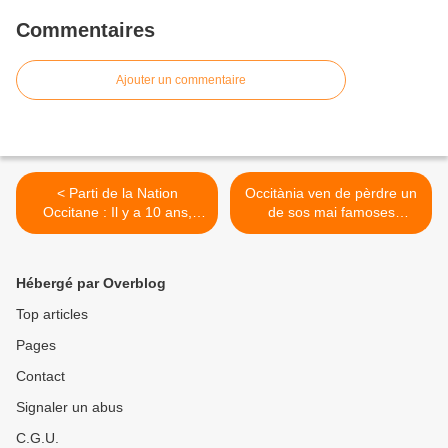
Commentaires
Ajouter un commentaire
< Parti de la Nation
Occitània ven de pèrdre un
Occitane : Il y a 10 ans,
de sos mai famoses
Jacques Ressaire nous
istorians, Miquèl Ròcabèrt.
quittait
>
Hébergé par Overblog
Top articles
Pages
Contact
Signaler un abus
C.G.U.