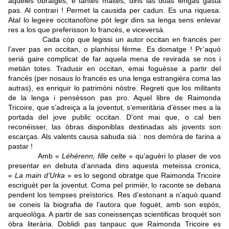
aqueles obratges, e tantes maites, dins las doas lengas gasta
pas. Al contrari ! Permet la causida per cadun. Es una riquesa.
Atal lo legeire occitanofòne pòt legir dins sa lenga sens enlevar
res a los que preferisson lo francés, e viceversà.
Cada còp que legissi un autor occitan en francés per
l’aver pas en occitan, o planhissi fèrme. Es domatge ! Pr’aquò
seriá gaire complicat de far aquela mena de revirada se nos i
metián totes. Tradusir en occitan, emai foguèsse a partir del
francés (per nosaus lo francés es una lenga estrangièra coma las
autras), es enriquir lo patrimòni nòstre. Regreti que los militants
de la lenga i pensèsson pas pro. Aquel libre de Raimonda
Tricoire, que s’adreiça a la joventut, s’emeritària d’èsser mes a la
portada del jove public occitan. D’ont mai que, o cal ben
reconéisser, las òbras disponiblas destinadas als jovents son
escarças. Als valents causa sabuda siá : nos demòra de farina a
pastar !
Amb «
Léhérenn, fille celte
» qu’aguèri lo plaser de vos
presentar en debuta d’annada dins aquesta meteissa cronica,
«
La main d’Urka
» es lo segond obratge que Raimonda Tricoire
escriguèt per la joventut. Coma pel primièr, lo raconte se debana
pendent los tempses preïstorics. Res d’estonant a n’aquò quand
se coneis la biografia de l’autora que foguèt, amb son espós,
arqueològa. A partir de sas coneissenças scientificas broquèt son
òbra literària. Doblidi pas tanpauc que Raimonda Tricoire es