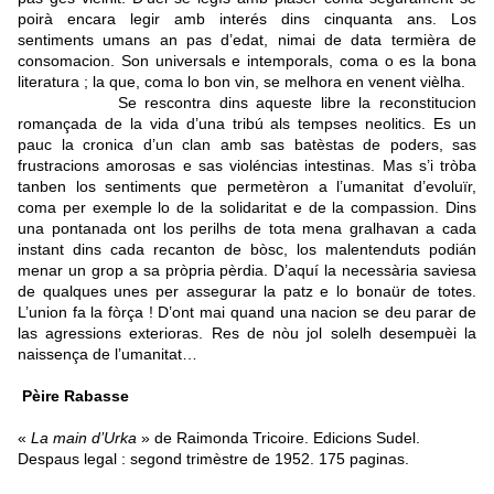
poirà encara legir amb interés dins cinquanta ans. Los
sentiments umans an pas d’edat, nimai de data termièra de
consomacion. Son universals e intemporals, coma o es la bona
literatura ; la que, coma lo bon vin, se melhora en venent vièlha.
Se rescontra dins aqueste libre la reconstitucion
romançada de la vida d’una tribú als tempses neolitics. Es un
pauc la cronica d’un clan amb sas batèstas de poders, sas
frustracions amorosas e sas violéncias intestinas. Mas s’i tròba
tanben los sentiments que permetèron a l’umanitat d’evoluïr,
coma per exemple lo de la solidaritat e de la compassion. Dins
una pontanada ont los perilhs de tota mena gralhavan a cada
instant dins cada recanton de bòsc, los malentenduts podián
menar un grop a sa pròpria pèrdia. D’aquí la necessària saviesa
de qualques unes per assegurar la patz e lo bonaür de totes.
L’union fa la fòrça ! D’ont mai quand una nacion se deu parar de
las agressions exterioras. Res de nòu jol solelh desempuèi la
naissença de l’umanitat…
Pèire Rabasse
«
La main d’Urka
» de Raimonda Tricoire. Edicions Sudel.
Despaus legal : segond trimèstre de 1952. 175 paginas.