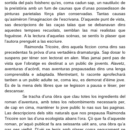
sortida del país foishenc qu’es, coma cadun sap, un nautiluòc de
la preïstòria amb un fum de caunas que d’unas possedisson de
pinturas parietalas fòrça plan conservadas. Tantas causas
qu’asimèron l’imaginacion de l’escrivana. D’aqueste punt de vista,
sas descripcions de las caças talas que se debanavan dins
aquestes tempses recuolats, semblan las mai realistas que
foguèsse. A la lectura d’aquelas scènas, se sentís lo plaser que
l’autora prenguèt a las escriure.
Raimonda Tricoire, dins aquela ficcion coma dins sas
precedentas fa pròva d’una vertadièra dramaturgia. Sap dosar lo
suspens per téner son lectorat en alen. Mas jamai perd pas de
vista que l’obratge es destinat a un public de jovents. Alavetz,
aventuras d’acòrdi, mas aventuras prepausadas dins una lenga
comprensibla e adaptada. Mentretant, lo raconte aprofecharà
tanben a un public adulte se, coma ieu, es demorat d’èime jove.
Es de la mena dels libres que se legisson a pausa e léser, per
descansar.
Se tracha d’una òbra que clau totes los ingredients del
roman d’aventura, amb totes los rebombiments necessaris per,
de cap en cima, manténer lo jove public lo nas sus las paginas.
Las descripcions dels sitis naturals que nos prepausa Raimonda
Tricoire son las d’una ecologista abans l’ora. Çò que fa d’aqueste
roman, pr’aquò publicat fa ara seissanta uèit ans, una òbra qu’a
pas ges vielhit. D’uèi se legís amb plaser coma segurament se