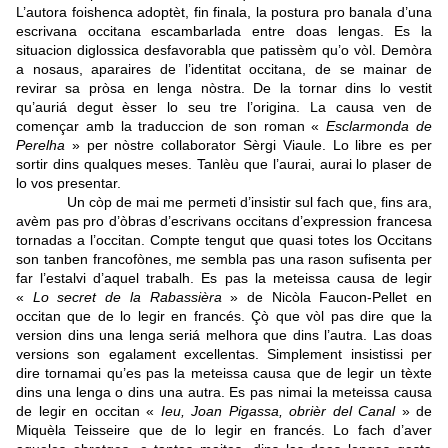
L’autora foishenca adoptèt, fin finala, la postura pro banala d’una
escrivana occitana escambarlada entre doas lengas. Es la
situacion diglossica desfavorabla que patissèm qu’o vòl. Demòra
a nosaus, aparaires de l’identitat occitana, de se mainar de
revirar sa pròsa en lenga nòstra. De la tornar dins lo vestit
qu’auriá degut èsser lo seu tre l’origina. La causa ven de
començar amb la traduccion de son roman «
Esclarmonda de
Perelha
» per nòstre collaborator Sèrgi Viaule. Lo libre es per
sortir dins qualques meses. Tanlèu que l’aurai, aurai lo plaser de
lo vos presentar.
Un còp de mai me permeti d’insistir sul fach que, fins ara,
avèm pas pro d’òbras d’escrivans occitans d’expression francesa
tornadas a l’occitan. Compte tengut que quasi totes los Occitans
son tanben francofònes, me sembla pas una rason sufisenta per
far l’estalvi d’aquel trabalh. Es pas la meteissa causa de legir
«
Lo secret de la Rabassièra
» de Nicòla Faucon-Pellet en
occitan que de lo legir en francés. Çò que vòl pas dire que la
version dins una lenga seriá melhora que dins l’autra. Las doas
versions son egalament excellentas. Simplement insistissi per
dire tornamai qu’es pas la meteissa causa que de legir un tèxte
dins una lenga o dins una autra. Es pas nimai la meteissa causa
de legir en occitan «
Ieu, Joan Pigassa, obrièr del Canal
» de
Miquèla Teisseire que de lo legir en francés. Lo fach d’aver