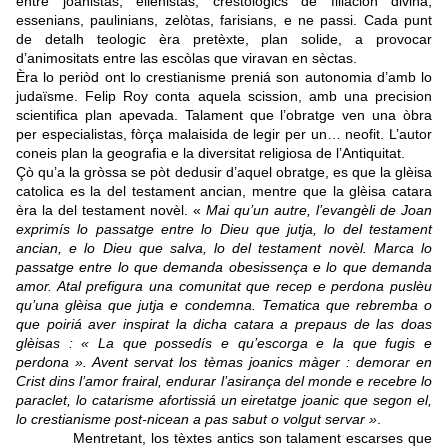
entre joanistas, ellenistas, crestologics de filiacion divina,
essenians, paulinians, zelòtas, farisians, e ne passi. Cada punt
de detalh teologic èra pretèxte, plan solide, a provocar
d’animositats entre las escòlas que viravan en sèctas.
Èra lo periòd ont lo crestianisme preniá son autonomia d’amb lo
judaïsme. Felip Roy conta aquela scission, amb una precision
scientifica plan apevada. Talament que l’obratge ven una òbra
per especialistas, fòrça malaisida de legir per un… neofit. L’autor
coneis plan la geografia e la diversitat religiosa de l’Antiquitat.
Çò qu’a la gròssa se pòt dedusir d’aquel obratge, es que la glèisa
catolica es la del testament ancian, mentre que la glèisa catara
èra la del testament novèl. «
Mai qu’un autre, l’evangèli de Joan
exprimís lo passatge entre lo Dieu que jutja, lo del testament
ancian, e lo Dieu que salva, lo del testament novèl. Marca lo
passatge entre lo que demanda obesissença e lo que demanda
amor. Atal prefigura una comunitat que recep e perdona puslèu
qu’una glèisa que jutja e condemna. Tematica que rebremba o
que poiriá aver inspirat la dicha catara a prepaus de las doas
glèisas : « La que possedís e qu’escorga e la que fugis e
perdona ». Avent servat los tèmas joanics màger : demorar en
Crist dins l’amor frairal, endurar l’asirança del monde e recebre lo
paraclet, lo catarisme afortissiá un eiretatge joanic que segon el,
lo crestianisme post-nicean a pas sabut o volgut servar »
.
Mentretant, los tèxtes antics son talament escarses que