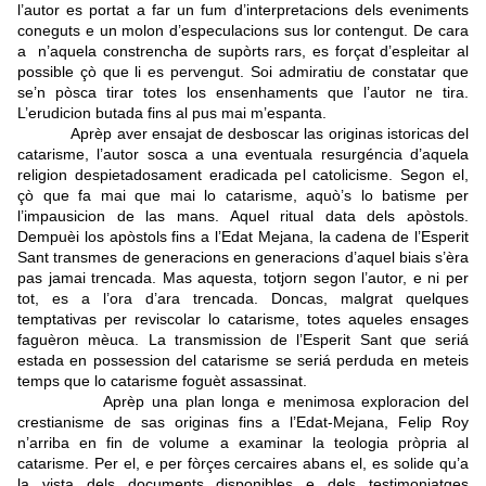
l’autor es portat a far un fum d’interpretacions dels eveniments
coneguts e un molon d’especulacions sus lor contengut. De cara
a n’aquela constrencha de supòrts rars, es forçat d’espleitar al
possible çò que li es pervengut. Soi admiratiu de constatar que
se’n pòsca tirar totes los ensenhaments que l’autor ne tira.
L’erudicion butada fins al pus mai m’espanta.
Aprèp aver ensajat de desboscar las originas istoricas del
catarisme, l’autor sosca a una eventuala resurgéncia d’aquela
religion despietadosament eradicada pel catolicisme. Segon el,
çò que fa mai que mai lo catarisme, aquò’s lo batisme per
l’impausicion de las mans. Aquel ritual data dels apòstols.
Dempuèi los apòstols fins a l’Edat Mejana, la cadena de l’Esperit
Sant transmes de generacions en generacions d’aquel biais s’èra
pas jamai trencada. Mas aquesta, totjorn segon l’autor, e ni per
tot, es a l’ora d’ara trencada. Doncas, malgrat quelques
temptativas per reviscolar lo catarisme, totes aqueles ensages
faguèron mèuca. La transmission de l’Esperit Sant que seriá
estada en possession del catarisme se seriá perduda en meteis
temps que lo catarisme foguèt assassinat.
Aprèp una plan longa e menimosa exploracion del
crestianisme de sas originas fins a l’Edat-Mejana, Felip Roy
n’arriba en fin de volume a examinar la teologia pròpria al
catarisme. Per el, e per fòrçes cercaires abans el, es solide qu’a
la vista dels documents disponibles e dels testimoniatges