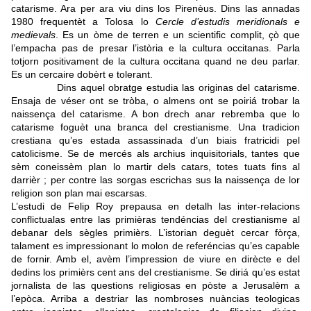
catarisme. Ara per ara viu dins los Pirenèus. Dins las annadas
1980 frequentèt a Tolosa lo
Cercle d’estudis meridionals e
medievals
. Es un òme de terren e un scientific complit, çò que
l’empacha pas de presar l’istòria e la cultura occitanas. Parla
totjorn positivament de la cultura occitana quand ne deu parlar.
Es un cercaire dobèrt e tolerant.
Dins aquel obratge estudia las originas del catarisme.
Ensaja de véser ont se tròba, o almens ont se poiriá trobar la
naissença del catarisme. A bon drech anar rebremba que lo
catarisme foguèt una branca del crestianisme. Una tradicion
crestiana qu’es estada assassinada d’un biais fratricidi pel
catolicisme. Se de mercés als archius inquisitorials, tantes que
sèm coneissèm plan lo martir dels catars, totes tuats fins al
darrièr ; per contre las sorgas escrichas sus la naissença de lor
religion son plan mai escarsas.
L’estudi de Felip Roy prepausa en detalh las inter-relacions
conflictualas entre las primièras tendéncias del crestianisme al
debanar dels sègles primièrs. L’istorian deguèt cercar fòrça,
talament es impressionant lo molon de referéncias qu’es capable
de fornir. Amb el, avèm l’impression de viure en dirècte e del
dedins los primièrs cent ans del crestianisme. Se diriá qu’es estat
jornalista de las questions religiosas en pòste a Jerusalèm a
l’epòca. Arriba a destriar las nombroses nuàncias teologicas