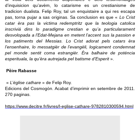
d’inquisicion qu’avèm, lo catarisme es un crestianisme de
tradicion dualista. Felip Roy, tal un enquistaire a qui res escapa
pas, torna pujar a sas originas. Sa conclusion es que «
Lo Crist
catar èra pas la victima redemptritz que la teologia catolica
inscriviá dins lo paradigme crestian e qu’a particularament
desvolopada a l’Edat-Mejana en metent l’accent sus la passion e
los patiments del Messias. Lo Crist adorat pels catars èra
l’ensenhaire, lo messatgièr de l’evangèli, logicament condemnat
pel monde sentit coma estrangièr. Èra balhaire de poténcia
esperituala, la qu’èra autrejada pel batisme d’Esperit
».
Pèire Rabasse
«
L’église cathare
» de Felip Roy.
Edicions del Cosmogòn. Acabat d’imprimir en setembre de 2011.
270 paginas.
https://www.decitre.fr/livres/l-eglise-cathare-9782810300594.html