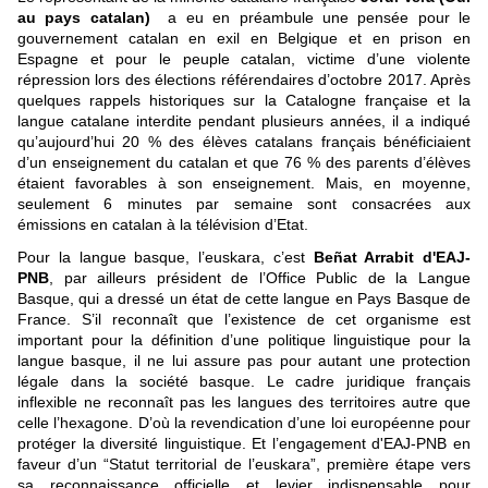
au pays catalan)
a eu en préambule une pensée pour le
gouvernement catalan en exil en Belgique et en prison en
Espagne et pour le peuple catalan, victime d’une violente
répression lors des élections référendaires d’octobre 2017. Après
quelques rappels historiques sur la Catalogne française et la
langue catalane interdite pendant plusieurs années, il a indiqué
qu’aujourd’hui 20 % des élèves catalans français bénéficiaient
d’un enseignement du catalan et que 76 % des parents d’élèves
étaient favorables à son enseignement. Mais, en moyenne,
seulement 6 minutes par semaine sont consacrées aux
émissions en catalan à la télévision d’Etat.
Pour la langue basque, l’euskara, c’est
Beñat Arrabit d'EAJ-
PNB
, par ailleurs président de l’Office Public de la Langue
Basque, qui a dressé un état de cette langue en Pays Basque de
France. S’il reconnaît que l’existence de cet organisme est
important pour la définition d’une politique linguistique pour la
langue basque, il ne lui assure pas pour autant une protection
légale dans la société basque. Le cadre juridique français
inflexible ne reconnaît pas les langues des territoires autre que
celle l’hexagone. D’où la revendication d’une loi européenne pour
protéger la diversité linguistique. Et l’engagement d'EAJ-PNB en
faveur d’un “Statut territorial de l’euskara”, première étape vers
sa reconnaissance officielle et levier indispensable pour