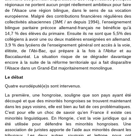
régionaux ne portent aucun projet réellement ambitieux pour faire
de l'Alsace une région bilingue, dans le sens de sa vocation
européenne. Malgré des contributions financières régulières des
collectivités alsaciennes (3M€ / an depuis 1994), l’enseignement
bilingue paritaire précoce allemand-français ne bénéficie qu'à
14,7 % des élèves du primaire. Ensuite ils ne sont que 5,5% des
collégiens à avoir une ou deux matières enseignées en allemand.
3,9 % des lycéens de l'enseignement général ont accès à la voie,
élitiste, de l'Abi-Bac, qui prépare à la fois à l'Abitur et au
Baccalauréat. La situation risque de se dégrader davantage
encore à la suite de la réforme territoriale qui a fait disparaître
l’Alsace dans un Grand-Est majoritairement monolingue.
Le débat
Quatre eurodéputé(e)s sont intervenus.
La première, une hongroise, souligne que son pays ayant été
découpé et que des minorités hongroises se trouvent maintenant
dans les pays voisins, elle est bien au fait de ces problématiques.
C’est pour elle un choc de savoir qu’en France il existe ces
minorités linguistiques. En Hongrie, c’est la voie juridique qui a
été utilisée pour défendre les minorités hongroises. Une
association de juristes apporte de l’aide aux minorités devant les
tribunaux. Les deux autres, roumain et lettone, nous ont