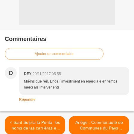
Commentaires
Ajouter un commentaire
D
DEY
29/11/2017 05:55
Mièlhs que ren. Ende l investiment en energia e en temps
merci als intervenents.
Répondre
< Sant Sulpici la Punta, los
Ariège : Communauté de
noms de las carrièras en
Communes du Pays
occitan
d’Olmes, un projet