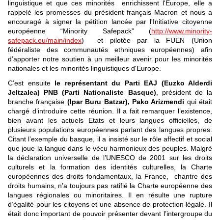
linguistique et que ces minorités enrichissent l'Europe, elle a
rappelé les promesses du président français Macron et nous a
encouragé à signer la pétition lancée par l'Initiative citoyenne
européenne “Minority Safepack” (
http://www.minority-
safepack.eu/main/index
) et pilotée par la FUEN (Union
fédéraliste des communautés ethniques européennes) afin
d’apporter notre soutien à un meilleur avenir pour les minorités
nationales et les minorités linguistiques d'Europe.
C’est ensuite
le représentant du Parti EAJ (Euzko Alderdi
Jeltzalea) PNB (Parti Nationaliste Basque)
, président de la
branche française
(Ipar Buru Batzar), Pako Arizmendi
qui était
chargé d’introduire cette réunion. Il a fait remarquer l’existence,
bien avant les actuels Etats et leurs langues officielles, de
plusieurs populations européennes parlant des langues propres.
Citant l’exemple du basque, il a insisté sur le rôle affectif et social
que joue la langue dans le vécu harmonieux des peuples. Malgré
la déclaration universelle de l’UNESCO de 2001 sur les droits
culturels et la formation des identités culturelles, la Charte
européennes des droits fondamentaux, la France, chantre des
droits humains, n’a toujours pas ratifié la Charte européenne des
langues régionales ou minoritaires. Il en résulte une rupture
d’égalité pour les citoyens et une absence de protection légale. Il
était donc important de pouvoir présenter devant l’intergroupe du