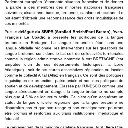
Parlement européen l’étonnante situation française et de donner
la parole à des membres des minorités nationales françaises
suivantes; alsacienne, basque, bretonne, catalane et occitane. Le
but étant d’obtenir une reconnaissance des droits linguistiques de
ces minorités.
Puis
le délégué du SB/PB (Strollad Breizh/Parti Breton), Yves-
François Le Coadic
a présenté les politiques de la langue
bretonne en Bretagne. La langue bretonne n’étant pas une
langue officielle régionale, les interventions sur les questions de
langue bretonne sont donc le fait soit de collectivités territoriales
comme la région administrative nommée à tort BRETAGNE (car
amputée d’un de ses départements historiques, la Loire
Atlantique) ; soit de structures associatives régionales ou locales
comme le collectif Ai’ta! (Allez en français). Ce sont des politiques
linguistiques de protection, patrimoniale et non des politiques de
soutien et de développement. Classée par l’UNESCO comme une
langue sérieusement en danger, la langue bretonne ne compte
plus que 4,5 % de locuteurs actifs. Ce n’est qu’en acquérant un
statut de langue officielle régionale que la langue bretonne ne
disparaîtra pas et que son usage et son enseignement pourront
être promus et renforcés aux plans institutionnel, médiatique et
éducatif.
Le représentant de la minorité catalane française
Jordi Vera (Oui