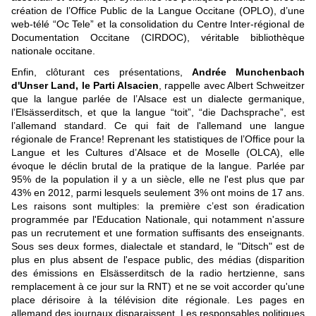
création de l’Office Public de la Langue Occitane (OPLO), d’une
web-télé “Oc Tele” et la consolidation du Centre Inter-régional de
Documentation Occitane (CIRDOC), véritable bibliothèque
nationale occitane.
Enfin, clôturant ces présentations,
Andrée Munchenbach
d'Unser Land, le Parti Alsacien
, rappelle avec Albert Schweitzer
que la langue parlée de l’Alsace est un dialecte germanique,
l’Elsässerditsch, et que la langue “toit”, “die Dachsprache”, est
l’allemand standard. Ce qui fait de l'allemand une langue
régionale de France! Reprenant les statistiques de l’Office pour la
Langue et les Cultures d’Alsace et de Moselle (OLCA), elle
évoque le déclin brutal de la pratique de la langue. Parlée par
95% de la population il y a un siècle, elle ne l'est plus que par
43% en 2012, parmi lesquels seulement 3% ont moins de 17 ans.
Les raisons sont multiples: la première c’est son éradication
programmée par l'Education Nationale, qui notamment n'assure
pas un recrutement et une formation suffisants des enseignants.
Sous ses deux formes, dialectale et standard, le "Ditsch" est de
plus en plus absent de l'espace public, des médias (disparition
des émissions en Elsässerditsch de la radio hertzienne, sans
remplacement à ce jour sur la RNT) et ne se voit accorder qu'une
place dérisoire à la télévision dite régionale. Les pages en
allemand des journaux disparaissent. Les responsables politiques