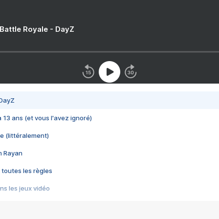
 Battle Royale - DayZ
 DayZ
 a 13 ans (et vous l'avez ignoré)
e (littéralement)
im Rayan
 toutes les règles
s les jeux vidéo
us choquant de Rockstar ? - Le scandale BULLY