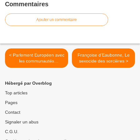
Commentaires
Ajouter un commentaire
< Parlement Européen avec
Françoise d’Eaubonne, Le
les communautés
sexocide des sorcières >
alsacienne, basque,
bretonne, catalane et
occitane
Hébergé par Overblog
Top articles
Pages
Contact
Signaler un abus
C.G.U.