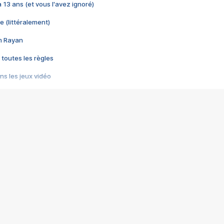
 a 13 ans (et vous l'avez ignoré)
e (littéralement)
im Rayan
 toutes les règles
s les jeux vidéo
us choquant de Rockstar ? - Le scandale BULLY
e plus moche de Steam
du RÊVE tourne au CAUCHEMAR
pendant 8 heures
it… à tort
umiliés par un jeu vidéo
ire - Final Fantasy 8
ti un empire - Age of Empires