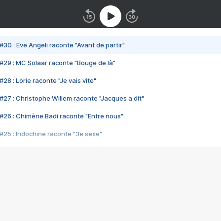
#30 : Eve Angeli raconte "Avant de partir"
#29 : MC Solaar raconte "Bouge de là"
28 : Lorie raconte "Je vais vite"
#27 : Christophe Willem raconte "Jacques a dit"
#26 : Chimène Badi raconte "Entre nous"
#25 : Indochine raconte "3e sexe"
#24 : Zaho raconte "C'est chelou"
#23 : Patrick Bruel raconte "Au café des délices"
#22 : Kyo raconte "Le chemin"
#21 : Nolwenn Leroy raconte "Cassé"