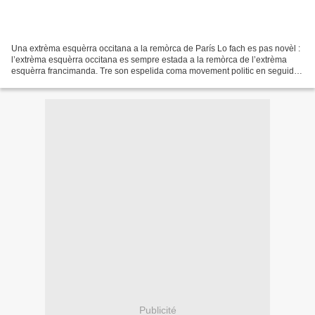
Una extrèma esquèrra occitana a la remòrca de París Lo fach es pas novèl :
l’extrèma esquèrra occitana es sempre estada a la remòrca de l’extrèma
esquèrra francimanda. Tre son espelida coma movement politic en seguida
del mes de mai de 1968, l’extrèma...
Publicité