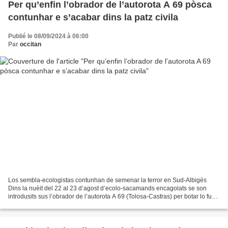
Per qu’enfin l’obrador de l’autorota A 69 pòsca
contunhar e s’acabar dins la patz civila
Publié le 08/09/2024 à 06:00
Par
occitan
Los sembla-ecologistas contunhan de semenar la terror en Sud-Albigés
Dins la nuèit del 22 al 23 d’agost d’ecolo-sacamands encagolats se son
introdusits sus l’obrador de l’autorota A 69 (Tolosa-Castras) per botar lo fuòc
a un pilar de pont en bastison....