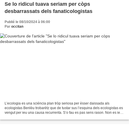
Se lo ridicul tuava seriam per còps
desbarrassats dels fanaticologistas
Publié le 08/10/2024 à 06:00
Par
occitan
L’ecologia es una sciéncia plan tròp seriosa per èsser daissada als
ecologistas Benlèu trobarètz que de tustar sus l’esquina dels ecologistas es
vengut per ieu una causa recurrenta. S’o fau es pas sens rason. Non es ieu
qu’o ai causit. Son los quitis...