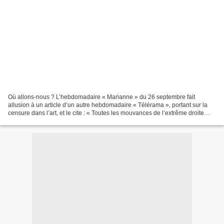
Où allons-nous ? L’hebdomadaire « Marianne » du 26 septembre fait
allusion à un article d’un autre hebdomadaire « Télérama », portant sur la
censure dans l’art, et le cite : « Toutes les mouvances de l’extrême droite
politique et religieuse s’y rejoignent...