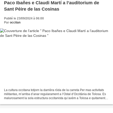
Paco Ibañes e Claudi Martí a l’auditorium de
Sant Pèire de las Cosinas
Publié le 23/09/2024 à 06:00
Par
occitan
La cultura occitana totjorn la darrièra ròda de la carreta Per mas activitats
militantas, m’arriba d’anar regularament a l’Ostal d’Occitània de Tolosa. Es
malurosament la sola estructura occitanista qu’avèm a Tolosa e quitament
tre sa dobèrtura, l’Ostal...