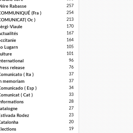
257
èire Rabasse
254
COMMUNIQUÉ (Fra )
213
COMUNICAT( Oc )
170
èrgi-Viaule
167
ctualités
164
ccitanie
105
o Lugarn
101
ulture
96
nternational
76
ress release
37
omunicato ( Ita )
37
in memoriam
34
omunicado ( Esp )
33
omunicat ( Cat )
28
nformations
27
atalogne
23
stivada Rodez
20
atalonha
19
lections