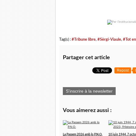
Tag(s) :
#Tribune libre
,
#Sèrgi-Viaule
,
#Tot e
Partager cet article
Repost
S'inscrire à la newsletter
Vous aimerez aussi :
La Passem 2026 amb lo P.N.O.
10 juin 1944, 7 oct