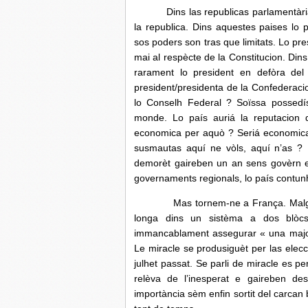
Dins las republicas parlamentàri
la republica. Dins aquestes paises lo
sos poders son tras que limitats. Lo pre
mai al respècte de la Constitucion. Din
rarament lo president en defòra del
president/presidenta de la Confederac
lo Conselh Federal ? Soïssa possedís
monde. Lo país auriá la reputacion 
economica per aquò ? Seriá economicam
susmautas aquí ne vòls, aquí n’as ? 
demorèt gaireben un an sens govèrn e
governaments regionals, lo país contu
Mas tornem-ne a França. Malgrat un 
longa dins un sistèma a dos blòcs,
immancablament assegurar « una majorita
Le miracle se produsiguèt per las elecc
julhet passat. Se parli de miracle es p
relèva de l’inesperat e gaireben des
importància sèm enfin sortit del carcan