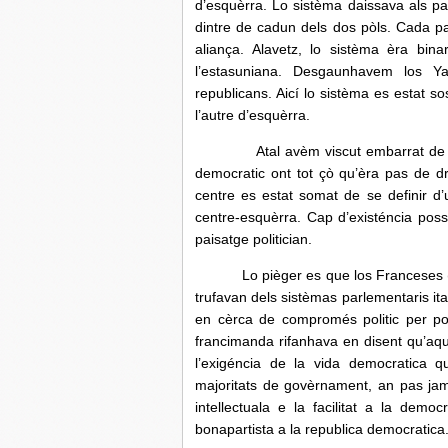
d’esquèrra. Lo sistèma daissava als par
dintre de cadun dels dos pòls. Cada pa
aliança. Alavetz, lo sistèma èra bina
l’estasuniana. Desgaunhavem los Ya
republicans. Aicí lo sistèma es estat s
l’autre d’esquèrra.
Atal avèm viscut embarrat de decen
democratic ont tot çò qu’èra pas de d
centre es estat somat de se definir d’
centre-esquèrra. Cap d’existéncia possi
paisatge politician.
Lo pièger es que los Franceses 
trufavan dels sistèmas parlementaris it
en cèrca de compromés politic per pod
francimanda rifanhava en disent qu’aq
l’exigéncia de la vida democratica
majoritats de govèrnament, an pas jam
intellectuala e la facilitat a la democ
bonapartista a la republica democratica