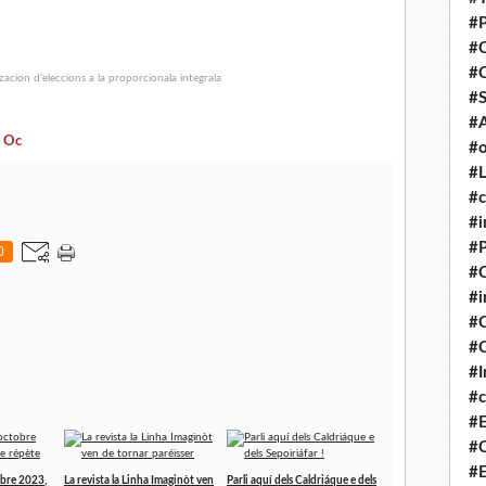
#P
#
#
#S
#A
n Oc
#o
#L
#c
#i
#P
0
#C
#
#C
#C
#I
#c
#E
#C
#E
obre 2023,
La revista la Linha Imaginòt ven
Parli aquí dels Caldriáque e dels