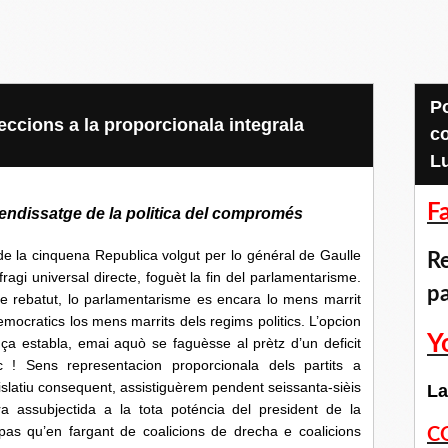
Pour accéder aux
leccions a la proporcionala integrala
c
L
F
endissatge de la politica del compromés
 cinquena Republica volgut per lo général de Gaulle
Re
fragi universal directe, foguèt la fin del parlamentarisme.
p
e rebatut, lo parlamentarisme es encara lo mens marrit
mocratics los mens marrits dels regims politics. L’opcion
Y
ça establa, emai aquò se faguèsse al prètz d’un deficit
c ! Sens representacion proporcionala dels partits a
slatiu consequent, assistiguèrem pendent seissanta-sièis
La
a assubjectida a la tota poténcia del president de la
 pas qu’en fargant de coalicions de drecha e coalicions
C