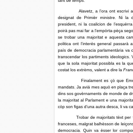
tant de temps.
Alavetz, a l’ora ont escrivi aquel
designat de Primièr ministre. Ni la
president, ni la coalicion de l’esquèrr
poirà pas mai far a l’empòrta-pèça sego
se trobar una majoritat e aquesta cam
politica ont l’interés general passarà
país de democracia parlamentària va 
transcendar los partiments ideologics.
que la sola majoritat possibla es la qu
costat los extrèms, valent a dire la
Fran
Finalament es çò que Emmanuel 
mandats. Ja aviá mes aquò en plaça tre 
dins sos govèrnaments de monde de dr
la majoritat al Parlament e una majori
còp son figas d’una autra desca, li va cal
Trobar de majoritats tèxt per tèxt, t
franceses, malgrat balhèsson de leiçons
democracia. Quin va èsser lor compo