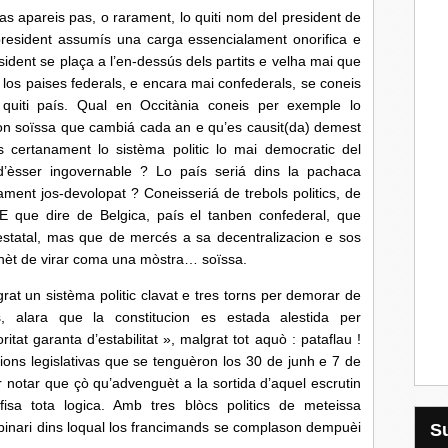
as apareis pas, o rarament, lo quiti nom del president de
 president assumís una carga essencialament onorifica e
sident se plaça a l’en-dessús dels partits e velha mai que
s los paises federals, e encara mai confederals, se coneis
 quiti país. Qual en Occitània coneis per exemple lo
ion soïssa que cambiá cada an e qu’es causit(da) demest
 certanament lo sistèma politic lo mai democratic del
d’èsser ingovernable ? Lo país seriá dins la pachaca
ent jos-devolopat ? Coneisseriá de trebols politics, de
E que dire de Belgica, país el tanben confederal, que
statal, mas que de mercés a sa decentralizacion e sos
nhèt de virar coma una mòstra… soïssa.
sistèma politic clavat e tres torns per demorar de
 alara que la constitucion es estada alestida per
t garanta d’estabilitat », malgrat tot aquò : pataflau !
ions legislativas que se tenguèron los 30 de junh e 7 de
er notar que çò qu’advenguèt a la sortida d’aquel escrutin
fisa tota logica. Amb tres blòcs politics de meteissa
 binari dins loqual los francimands se complason dempuèi