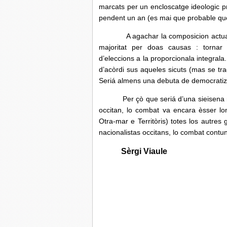
marcats per un encloscatge ideologic pr
pendent un an (es mai que probable que 
A agachar la composicion actuala d
majoritat per doas causas : tornar a
d’eleccions a la proporcionala integra
d’acòrdi sus aqueles sicuts (mas se tr
Seriá almens una debuta de democratiz
Per çò que seriá d’una sieisena
occitan, lo combat va encara èsser lo
Otra-mar e Territòris) totes los autres
nacionalistas occitans, lo combat contu
Sèrgi Viaule