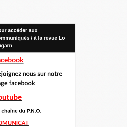
ommuniqués / à la revue Lo
ugarn
acebook
joignez nous sur notre
age facebook
outube
 chaîne du P.N.O.
OMUNICAT