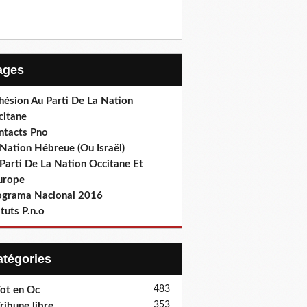
Pages
hésion Au Parti De La Nation
citane
ntacts Pno
Nation Hébreue (Ou Israël)
Parti De La Nation Occitane Et
europe
ograma Nacional 2016
tuts P.n.o
Catégories
483
ot en Oc
353
ribune libre