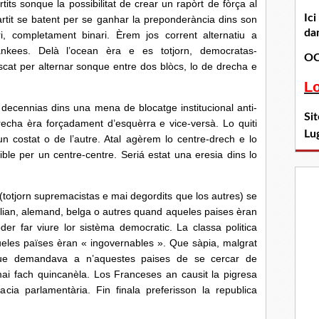
tits sonque la possibilitat de crear un rapòrt de fòrça al
Ic
rtit se batent per se ganhar la preponderància dins son
dan
ri, completament binari. Èrem jos corrent alternatiu a
nkees. Delà l’ocean èra e es totjorn, democratas-
OC
oscat per alternar sonque entre dos blòcs, lo de drecha e
L
nias dins una mena de blocatge institucional anti-
Si
recha èra forçadament d’esquèrra e vice-versà. Lo quiti
Lu
un costat o de l’autre. Atal agèrem lo centre-drech e lo
ble per un centre-centre. Seriá estat una eresia dins lo
(totjorn supremacistas e mai degordits que los autres) se
alian, alemand, belga o autres quand aqueles paises èran
er far viure lor sistèma democratic. La classa politica
ueles païses èran « ingovernables ». Que sàpia, malgrat
 que demandava a n’aquestes paises de se cercar de
ai fach quincanèla. Los Franceses an causit la pigresa
racia parlamentària. Fin finala preferisson la republica
.