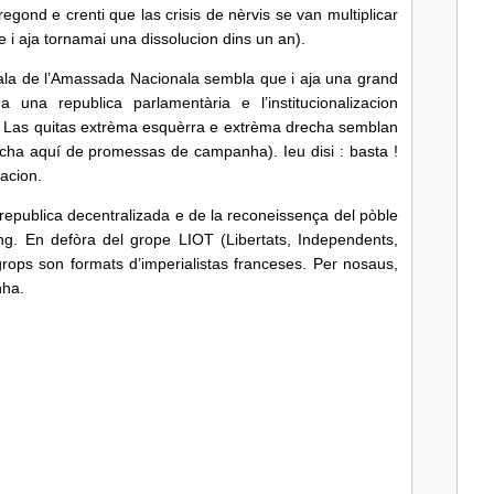
egond e crenti que las crisis de nèrvis se van multiplicar
i aja tornamai una dissolucion dins un an).
e l’Amassada Nacionala sembla que i aja una grand
 una republica parlamentària e l’institucionalizacion
la. Las quitas extrèma esquèrra e extrèma drecha semblan
acha aquí de promessas de campanha). Ieu disi : basta !
acion.
 republica decentralizada e de la reconeissença del pòble
ng. En defòra del grope LIOT (Libertats, Independents,
 grops son formats d’imperialistas franceses. Per nosaus,
nha.