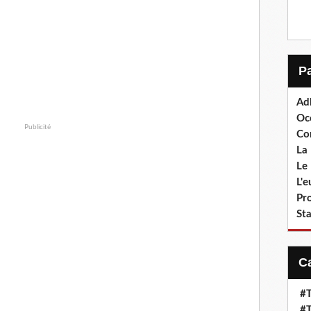
Ad
Oc
Publicité
Co
La 
Le 
L'
Pr
Sta
#T
#T