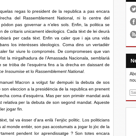
as regas lo president de la republica a pas encara
 drecha del Rassemblement National, ni lo centre del
a pòdon pas governar a n’eles sols. Enfin, la politica se
n de critaris unicament ideologics. Cada tèxt de lei deurà
biarà per cada tèxt. Enfin va caler que i aja una vida
 abans los interèsses ideologics. Coma dins un vertadièr
caler far viure lo compromés. De compromeses que van
 Vist la mirgalhadura de l’Amassada Nacionala, semblariá
e se tròba de l’esquèrra fins a la drecha en daissant de
ce Insoumise
et lo
Rassemblement National
.
Abo
nou
Macron a volgut far dempuèi la debuta de sos
son eleccion a la presidéncia de la republica en prenent
E
echa coma d’esquèrra. Mas per son primièr mandat aviá
m
tat relativa per la debuta de son segond mandat. Aqueste
a
er jogar fin.
i
l
al va èsser d’ara enlà l’enjòc politic. Los politicians
 al monde entièr, son pas acostumats a jogar lo jòc de la
rtament pendent lor aprendissatge ? Son totes encara