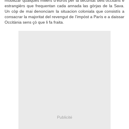
mobilizar qualques milièrs d'euros per la securitat dels occitans e
estrangièrs que frequentan cada annada las gòrjas de la Sava.
Un còp de mai denonciam la situacion coloniala que consistís a
consacrar la majoritat del revengut de l’impòst a París e a daissar
Occitània sens çò que li fa fraita.
Publicité