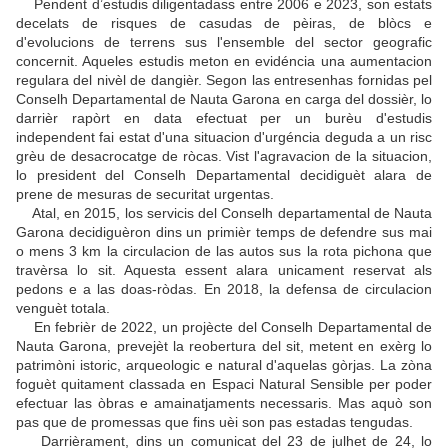
Pendent d’estudis diligentadass entre 2006 e 2023, son estats
decelats de risques de casudas de pèiras, de blòcs e
d'evolucions de terrens sus l'ensemble del sector geografic
concernit. Aqueles estudis meton en evidéncia una aumentacion
regulara del nivèl de dangièr. Segon las entresenhas fornidas pel
Conselh Departamental de Nauta Garona en carga del dossièr, lo
darrièr rapòrt en data efectuat per un burèu d'estudis
independent fai estat d'una situacion d'urgéncia deguda a un risc
grèu de desacrocatge de ròcas. Vist l'agravacion de la situacion,
lo president del Conselh Departamental decidiguèt alara de
prene de mesuras de securitat urgentas.
Atal, en 2015, los servicis del Conselh departamental de Nauta
Garona decidiguèron dins un primièr temps de defendre sus mai
o mens 3 km la circulacion de las autos sus la rota pichona que
travèrsa lo sit. Aquesta essent alara unicament reservat als
pedons e a las doas-ròdas. En 2018, la defensa de circulacion
venguèt totala.
En febrièr de 2022, un projècte del Conselh Departamental de
Nauta Garona, prevejèt la reobertura del sit, metent en exèrg lo
patrimòni istoric, arqueologic e natural d'aquelas gòrjas. La zòna
foguèt quitament classada en Espaci Natural Sensible per poder
efectuar las òbras e amainatjaments necessaris. Mas aquò son
pas que de promessas que fins uèi son pas estadas tengudas.
Darrièrament, dins un comunicat del 23 de julhet de 24, lo