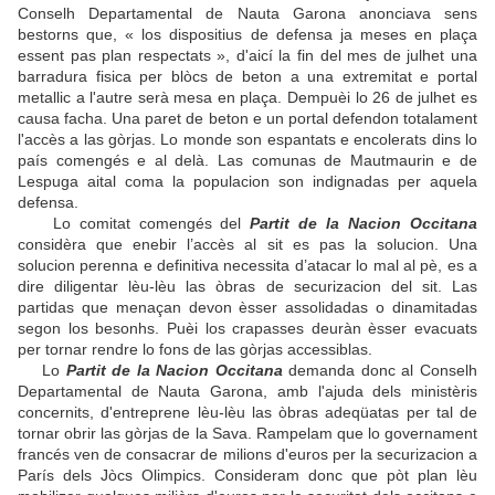
Conselh Departamental de Nauta Garona anonciava sens
bestorns que, « los dispositius de defensa ja meses en plaça
essent pas plan respectats », d'aicí la fin del mes de julhet una
barradura fisica per blòcs de beton a una extremitat e portal
metallic a l'autre serà mesa en plaça. Dempuèi lo 26 de julhet es
causa facha. Una paret de beton e un portal defendon totalament
l'accès a las gòrjas. Lo monde son espantats e encolerats dins lo
país comengés e al delà. Las comunas de Mautmaurin e de
Lespuga aital coma la populacion son indignadas per aquela
defensa.
Lo comitat comengés del
Partit de la Nacion Occitana
considèra que enebir l’accès al sit es pas la solucion. Una
solucion perenna e definitiva necessita d’atacar lo mal al pè, es a
dire diligentar lèu-lèu las òbras de securizacion del sit. Las
partidas que menaçan devon èsser assolidadas o dinamitadas
segon los besonhs. Puèi los crapasses deuràn èsser evacuats
per tornar rendre lo fons de las gòrjas accessiblas.
Lo
Partit de la Nacion Occitana
demanda donc al Conselh
Departamental de Nauta Garona, amb l'ajuda dels ministèris
concernits, d'entreprene lèu-lèu las òbras adeqüatas per tal de
tornar obrir las gòrjas de la Sava. Rampelam que lo governament
francés ven de consacrar de milions d'euros per la securizacion a
París dels Jòcs Olimpics. Consideram donc que pòt plan lèu