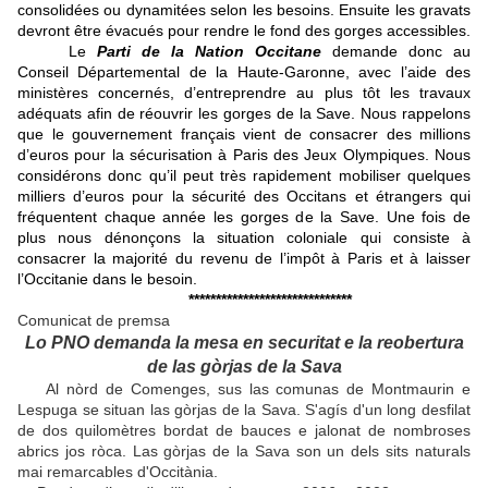
consolidées ou dynamitées selon les besoins. Ensuite les gravats
devront être évacués pour rendre le fond des gorges accessibles.
Le
Parti de la Nation Occitane
demande donc au
Conseil Départemental de la Haute-Garonne, avec l’aide des
ministères concernés, d’entreprendre au plus tôt les travaux
adéquats afin de réouvrir les gorges de la Save. Nous rappelons
que le gouvernement français vient de consacrer des millions
d’euros pour la sécurisation à Paris des Jeux Olympiques. Nous
considérons donc qu’il peut très rapidement mobiliser quelques
milliers d’euros pour la sécurité des Occitans et étrangers qui
fréquentent chaque année les gorges de la Save. Une fois de
plus nous dénonçons la situation coloniale qui consiste à
consacrer la majorité du revenu de l’impôt à Paris et à laisser
l’Occitanie dans le besoin.
******************************
Comunicat de premsa
Lo PNO demanda la mesa en securitat e la reobertura
de las gòrjas de la Sava
Al nòrd de Comenges, sus las comunas de Montmaurin e
Lespuga se situan las gòrjas de la Sava. S'agís d'un long desfilat
de dos quilomètres bordat de bauces e jalonat de nombroses
abrics jos ròca. Las gòrjas de la Sava son un dels sits naturals
mai remarcables d'Occitània.