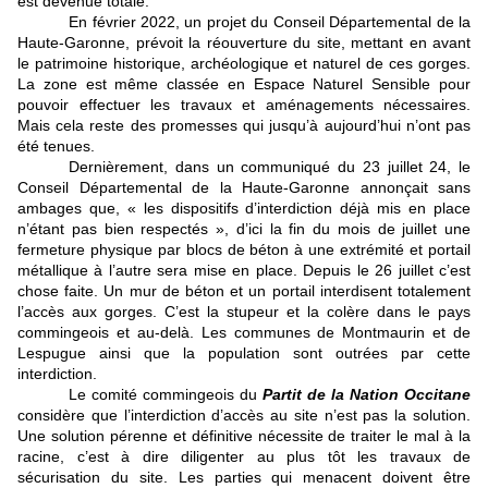
est devenue totale.
En février 2022, un projet du Conseil Départemental de la
Haute-Garonne, prévoit la réouverture du site, mettant en avant
le patrimoine historique, archéologique et naturel de ces gorges.
La zone est même classée en Espace Naturel Sensible pour
pouvoir effectuer les travaux et aménagements nécessaires.
Mais cela reste des promesses qui jusqu’à aujourd’hui n’ont pas
été tenues.
Dernièrement, dans un communiqué du 23 juillet 24, le
Conseil Départemental de la Haute-Garonne annonçait sans
ambages que, « les dispositifs d’interdiction déjà mis en place
n’étant pas bien respectés », d’ici la fin du mois de juillet une
fermeture physique par blocs de béton à une extrémité et portail
métallique à l’autre sera mise en place. Depuis le 26 juillet c’est
chose faite. Un mur de béton et un portail interdisent totalement
l’accès aux gorges. C’est la stupeur et la colère dans le pays
commingeois et au-delà. Les communes de Montmaurin et de
Lespugue ainsi que la population sont outrées par cette
interdiction.
Le comité commingeois du
Partit de la Nation Occitane
considère que l’interdiction d’accès au site n’est pas la solution.
Une solution pérenne et définitive nécessite de traiter le mal à la
racine, c’est à dire diligenter au plus tôt les travaux de
sécurisation du site. Les parties qui menacent doivent être