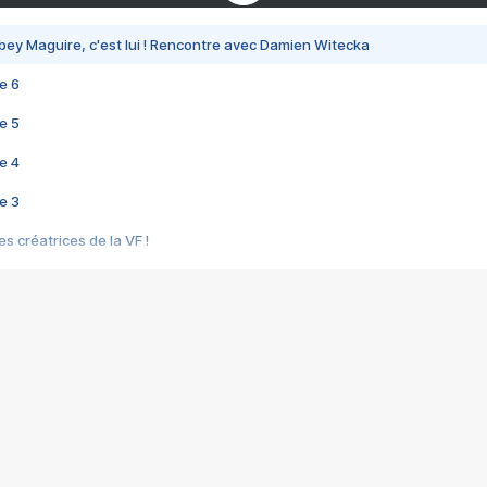
bey Maguire, c'est lui ! Rencontre avec Damien Witecka
e 6
e 5
e 4
e 3
s créatrices de la VF !
e 2
e 1
e Mektoub My Love arrive enfin ! Rencontre avec Shaïn Boumedine et Sal
i : après Toni en famille
elle réalise le bouleversant Dites lui que je l'aime
ais ! Rencontre autour de Vie privée de Rebecca Zlotowski