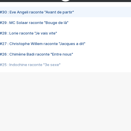
#30 : Eve Angeli raconte "Avant de partir"
#29 : MC Solaar raconte "Bouge de là"
28 : Lorie raconte "Je vais vite"
#27 : Christophe Willem raconte "Jacques a dit"
#26 : Chimène Badi raconte "Entre nous"
#25 : Indochine raconte "3e sexe"
#24 : Zaho raconte "C'est chelou"
#23 : Patrick Bruel raconte "Au café des délices"
#22 : Kyo raconte "Le chemin"
#21 : Nolwenn Leroy raconte "Cassé"
#20 : Patrick Hernandez raconte "Born to be alive"
#19 : Lorie raconte "Près de moi"