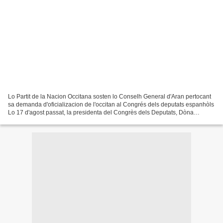
Lo Partit de la Nacion Occitana sosten lo Conselh General d'Aran pertocant
sa demanda d'oficializacion de l'occitan al Congrés dels deputats espanhòls
Lo 17 d'agost passat, la presidenta del Congrès dels Deputats, Dòna
Francina Armengol, anonciava qu'a...