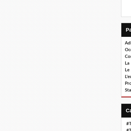
Ad
Oc
Co
La 
Le 
L'
Pr
Sta
#T
#T