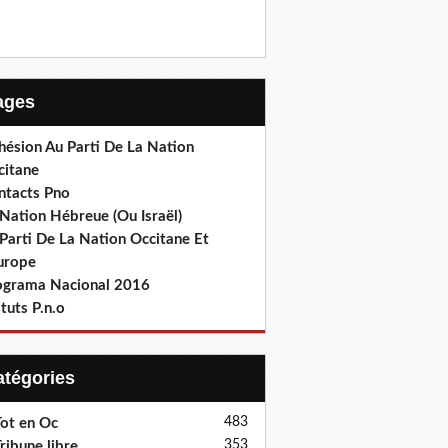
Pages
hésion Au Parti De La Nation
citane
ntacts Pno
Nation Hébreue (Ou Israël)
Parti De La Nation Occitane Et
europe
ograma Nacional 2016
tuts P.n.o
Catégories
483
ot en Oc
353
ribune libre