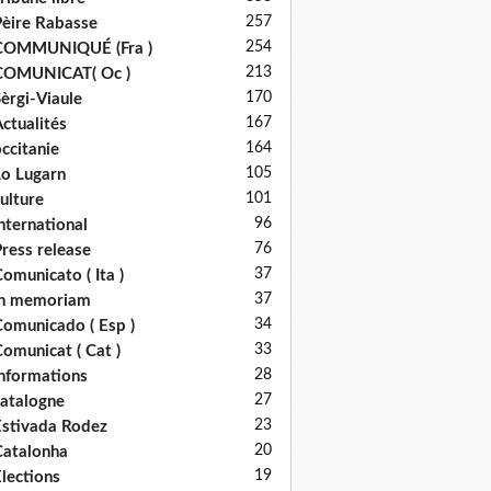
257
èire Rabasse
254
COMMUNIQUÉ (Fra )
213
COMUNICAT( Oc )
170
èrgi-Viaule
167
ctualités
164
ccitanie
105
o Lugarn
101
ulture
96
nternational
76
ress release
37
omunicato ( Ita )
37
in memoriam
34
omunicado ( Esp )
33
omunicat ( Cat )
28
nformations
27
atalogne
23
stivada Rodez
20
atalonha
19
lections