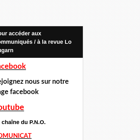
ommuniqués / à la revue Lo
ugarn
acebook
joignez nous sur notre
age facebook
outube
 chaîne du P.N.O.
OMUNICAT