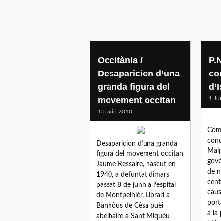
comunicat( oc )
Occitània /
P.N
Desaparicion d’una
co
granda figura del
d’I
movement occitan
1 Ju
13 Juin 2010
Comu
cond
Desaparicion d’una granda
Malg
figura del movement occitan
govè
Jaume Ressaire, nascut en
de n
1940, a defuntat dimars
cent
passat 8 de junh a l’espital
caus
de Montpelhièr. Librari a
port
Banhòus de Cèsa puèi
a la
abelhaire a Sant Miquèu