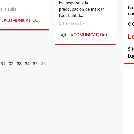
lòc respond a la
Ic
re la suite
preocupacion de marcar
dan
l’occitanitat...
) :
#COMUNICAT( Oc )
Lire la suite
OC
Tag(s) :
#COMUNICAT( Oc )
L
Si
Lu
31
32
33
34
35
36