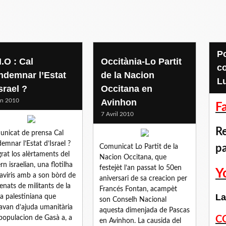
Pour accéder aux
.O : Cal
Occitània-Lo Partit
c
ndemnar l’Estat
de la Nacion
L
srael ?
Occitana en
in 2010
Avinhon
F
7 Avril 2010
Re
nicat de prensa Cal
emnar l’Estat d’Israel ?
p
Comunicat Lo Partit de la
rat los alèrtaments del
Nacion Occitana, que
rn israelian, una flotilha
festejèt l’an passat lo 50en
Y
aviris amb a son bòrd de
aniversari de sa creacion per
enats de militants de la
Francés Fontan, acampèt
La
a palestiniana que
son Conselh Nacional
avan d’ajuda umanitària
aquesta dimenjada de Pascas
 populacion de Gasà a, a
C
en Avinhon. La causida del