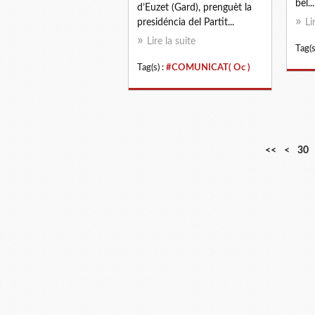
bèl...
d’Euzet (Gard), prenguèt la
presidéncia del Partit...
Li
Lire la suite
Tag(s
Tag(s) :
#COMUNICAT( Oc )
1
2
<<
<
30
0
0