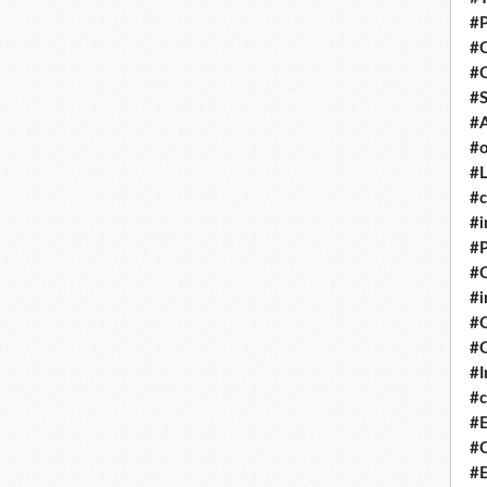
#P
#
#
#S
#A
#o
#L
#c
#i
#P
#C
#
#C
#C
#I
#c
#E
#C
#E