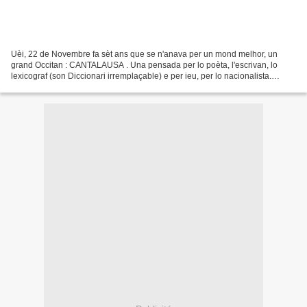
Uèi, 22 de Novembre fa sèt ans que se n'anava per un mond melhor, un
grand Occitan : CANTALAUSA . Una pensada per lo poèta, l'escrivan, lo
lexicograf (son Diccionari irremplaçable) e per ieu, per lo nacionalista.
Remembratz vos dels seunes escriches dins...