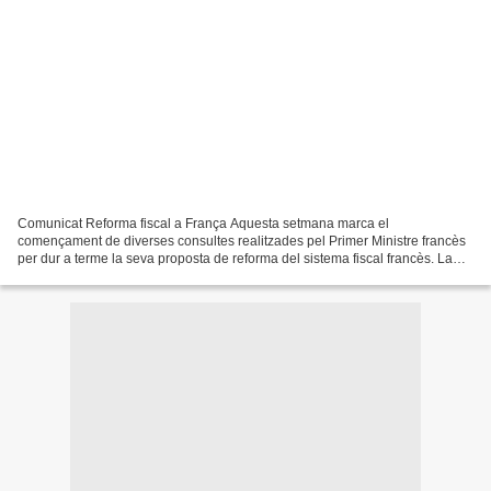
Comunicat Reforma fiscal a França Aquesta setmana marca el
començament de diverses consultes realitzades pel Primer Ministre francès
per dur a terme la seva proposta de reforma del sistema fiscal francès. La
fiscalitat és només una component de la vida...