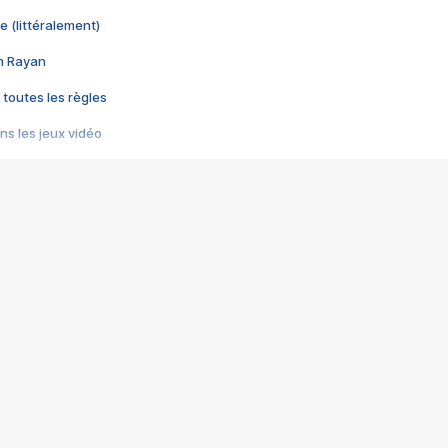
e (littéralement)
im Rayan
 toutes les règles
s les jeux vidéo
us choquant de Rockstar ? - Le scandale BULLY
e plus moche de Steam
du RÊVE tourne au CAUCHEMAR
pendant 8 heures
it… à tort
umiliés par un jeu vidéo
ire - Final Fantasy 8
ti un empire - Age of Empires