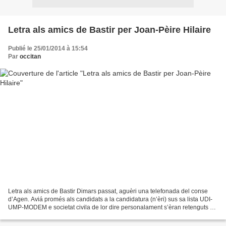
Letra als amics de Bastir per Joan-Pèire Hilaire
Publié le 25/01/2014 à 15:54
Par
occitan
Letra als amics de Bastir Dimars passat, aguèri una telefonada del conse
d’Agen. Aviá promés als candidats a la candidatura (n’èri) sus sa lista UDI-
UMP-MODEM e societat civila de lor dire personalament s’èran retenguts o
non. Li aviái demandat d’èstre...