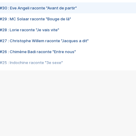
#30 : Eve Angeli raconte "Avant de partir"
#29 : MC Solaar raconte "Bouge de là"
28 : Lorie raconte "Je vais vite"
#27 : Christophe Willem raconte "Jacques a dit"
#26 : Chimène Badi raconte "Entre nous"
#25 : Indochine raconte "3e sexe"
#24 : Zaho raconte "C'est chelou"
#23 : Patrick Bruel raconte "Au café des délices"
#22 : Kyo raconte "Le chemin"
#21 : Nolwenn Leroy raconte "Cassé"
#20 : Patrick Hernandez raconte "Born to be alive"
#19 : Lorie raconte "Près de moi"