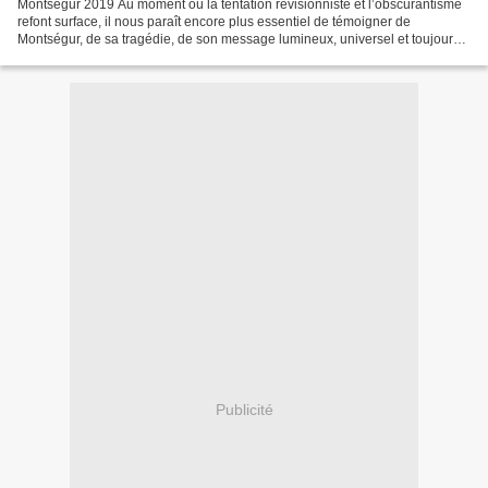
Montségur 2019 Au moment où la tentation révisionniste et l’obscurantisme
refont surface, il nous paraît encore plus essentiel de témoigner de
Montségur, de sa tragédie, de son message lumineux, universel et toujours
actuel. Cette année nous nous retrouverons,...
Publicité