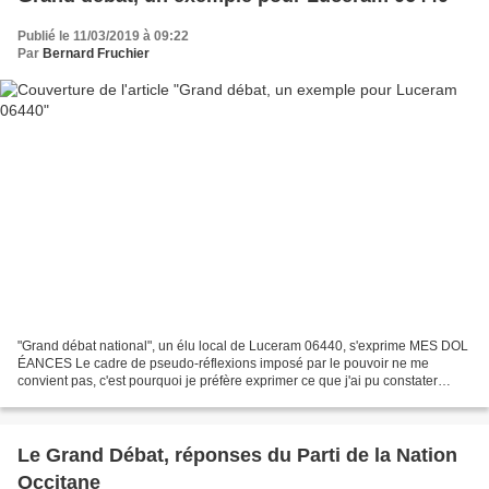
Publié le 11/03/2019 à 09:22
Par
Bernard Fruchier
"Grand débat national", un élu local de Luceram 06440, s'exprime MES DOL
ÉANCES Le cadre de pseudo-réflexions imposé par le pouvoir ne me
convient pas, c'est pourquoi je préfère exprimer ce que j'ai pu constater
personnellement. Ces propositions s'appuient...
Le Grand Débat, réponses du Parti de la Nation
Occitane