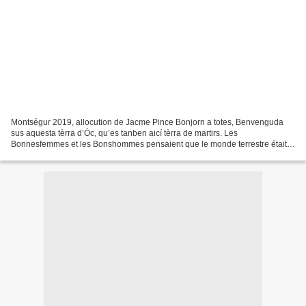
Montségur 2019, allocution de Jacme Pince Bonjorn a totes, Benvenguda
sus aquesta tèrra d’Òc, qu’es tanben aicí tèrra de martirs. Les
Bonnesfemmes et les Bonshommes pensaient que le monde terrestre était
une création de Satan (personnellement j’ai du...