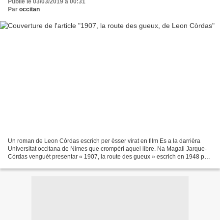
Publié le 03/03/2019 à 00:31
Par
occitan
Un roman de Leon Còrdas escrich per èsser virat en film Es a la darrièra
Universitat occitana de Nimes que crompèri aquel libre. Na Magali Jarque-
Còrdas venguèt presentar « 1907, la route des gueux » escrich en 1948 per
son paire, Leon Còrdas. O faguèt...