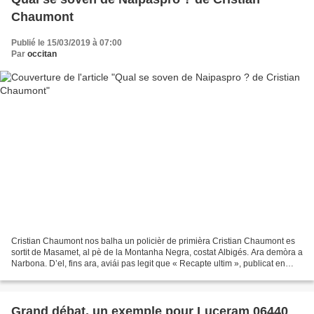
Chaumont
Publié le 15/03/2019 à 07:00
Par
occitan
Cristian Chaumont nos balha un policièr de primièra Cristian Chaumont es
sortit de Masamet, al pè de la Montanha Negra, costat Albigés. Ara demòra a
Narbona. D’el, fins ara, aviái pas legit que « Recapte ultim », publicat en
2015 e « Roges nivolasses...
Grand débat, un exemple pour Luceram 06440