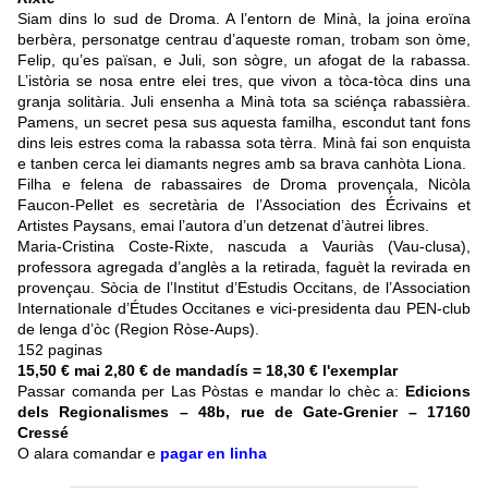
Siam dins lo sud de Droma. A l’entorn de Minà, la joina eroïna
berbèra, personatge centrau d’aqueste roman, trobam son òme,
Felip, qu’es païsan, e Juli, son sògre, un afogat de la rabassa.
L’istòria se nosa entre elei tres, que vivon a tòca-tòca dins una
granja solitària. Juli ensenha a Minà tota sa sciénça rabassièra.
Pamens, un secret pesa sus aquesta familha, escondut tant fons
dins leis estres coma la rabassa sota tèrra. Minà fai son enquista
e tanben cerca lei diamants negres amb sa brava canhòta Liona.
Filha e felena de rabassaires de Droma provençala, Nicòla
Faucon-Pellet es secretària de l’Association des Écrivains et
Artistes Paysans, emai l’autora d’un detzenat d’àutrei libres.
Maria-Cristina Coste-Rixte, nascuda a Vauriàs (Vau-clusa),
professora agregada d’anglès a la retirada, faguèt la revirada en
provençau. Sòcia de l’Institut d’Estudis Occitans, de l’Association
Internationale d’Études Occitanes e vici-presidenta dau PEN-club
de lenga d’òc (Region Ròse-Aups).
152 paginas
15,50 € mai 2,80 € de mandadís = 18,30 € l'exemplar
Passar comanda per Las Pòstas e mandar lo chèc a:
Edicions
dels Regionalismes – 48b, rue de Gate-Grenier – 17160
Cressé
O alara comandar e
pagar en linha