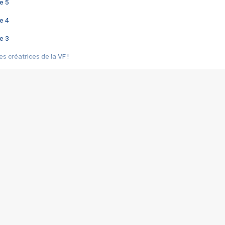
e 5
e 4
e 3
s créatrices de la VF !
e 2
e 1
e Mektoub My Love arrive enfin ! Rencontre avec Shaïn Boumedine et Sal
i : après Toni en famille
elle réalise le bouleversant Dites lui que je l'aime
ais ! Rencontre autour de Vie privée de Rebecca Zlotowski
 de Marguerite, Grave... Rencontre avec Ella Rumpf
 Les Rêveurs, un film intime sur la santé mentale
a avec un film sur le mouvement des Gilets jaunes