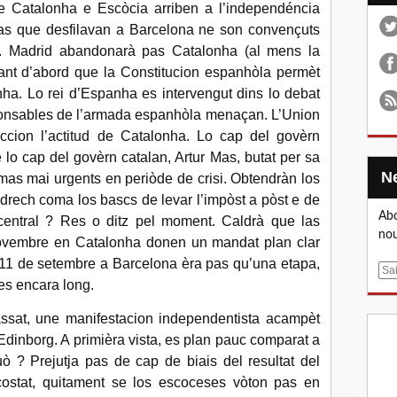
 Catalonha e Escòcia arriben a l’independéncia
as que desfilavan a Barcelona ne son convençuts
t. Madrid abandonarà pas Catalonha (al mens la
uant d’abord que la Constitucion espanhòla permèt
ha. Lo rei d’Espanha es intervengut dins lo debat
esponsables de l’armada espanhòla menaçan. L’Union
cion l’actitud de Catalonha. Lo cap del govèrn
lo cap del govèrn catalan, Artur Mas, butat per sa
èmas mai urgents en periòde de crisi. Obtendràn los
 drech coma los bascs de levar l’impòst a pòst e de
Abo
 central ? Res o ditz pel moment. Caldrà que las
nou
novembre en Catalonha donen un mandat plan clar
o 11 de setembre a Barcelona èra pas qu’una etapa,
E
es encara long.
m
a
ssat, une manifestacion independentista acampèt
i
Edinborg. A primièra vista, es plan pauc comparat a
l
ò ? Prejutja pas de cap de biais del resultat del
ostat, quitament se los escoceses vòton pas en