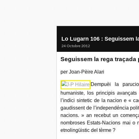
Lo Lugarn 106 : Seguissem la
24 Octobre 2012
Seguissem la rega traçada p
per Joan‐Pèire Alari
Dempuèi la parucio
humaniste, los principis avançat
l’indici sintetic de la nacion e « 
gaudissent de l’independéncia politi
nacions. » an recebut un comença
nombroses Estats‐Nacions mai o 
etnolingüistic del tèrme ?