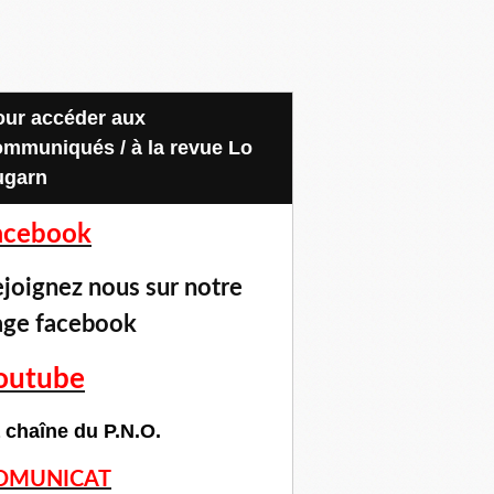
ommuniqués / à la revue Lo
ugarn
acebook
joignez nous sur notre
age facebook
outube
 chaîne du P.N.O.
OMUNICAT