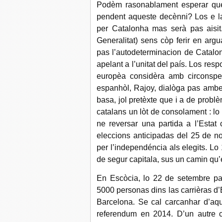
Podèm rasonablament esperar que
pendent aqueste decènni? Los e l
per Catalonha mas serà pas aisi
Generalitat) sens còp ferir en arg
pas l’autodeterminacion de Catalon
apelant a l’unitat del país. Los r
europèa considèra amb circonspec
espanhòl, Rajoy, dialòga pas ambe 
basa, jol pretèxte que i a de probl
catalans un lòt de consolament : lo
ne reversar una partida a l’Estat
eleccions anticipadas del 25 de 
per l’independéncia als elegits. L
de segur capitala, sus un camin qu’
En Escòcia, lo 22 de setembre pa
5000 personas dins las carrièras d’
Barcelona. Se cal carcanhar d’aqu
referendum en 2014. D’un autre c