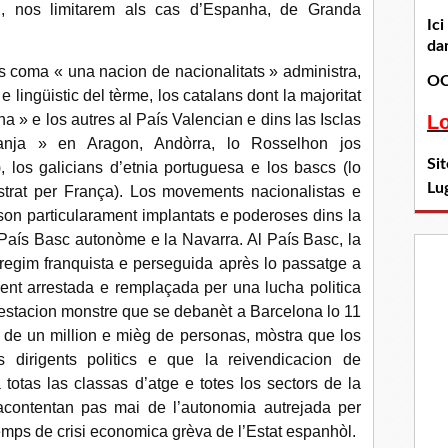
n, nos limitarem als cas d’Espanha, de Granda
Ic
dan
s coma « una nacion de nacionalitats » administra,
OC
 lingüistic del tèrme, los catalans dont la majoritat
ha » e los autres al País Valencian e dins las Isclas
L
anja » en Aragon, Andòrra, lo Rosselhon jos
Si
, los galicians d’etnia portuguesa e los bascs (lo
Lu
strat per França). Los movements nacionalistas e
son particularament implantats e poderoses dins la
 País Basc autonòme e la Navarra. Al País Basc, la
egim franquista e perseguida après lo passatge a
ent arrestada e remplaçada per una lucha politica
festacion monstre que se debanèt a Barcelona lo 11
de un million e mièg de personas, mòstra que los
 dirigents politics e que la reivendicacion de
totas las classas d’atge e totes los sectors de la
’acontentan pas mai de l’autonomia autrejada per
temps de crisi economica grèva de l’Estat espanhòl.