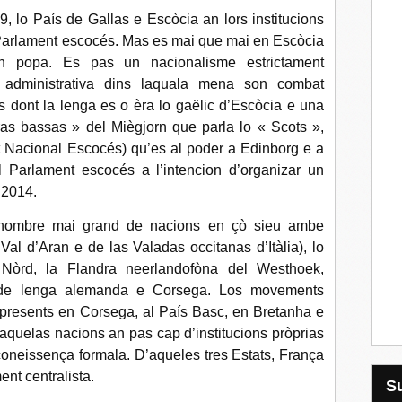
 lo País de Gallas e Escòcia an lors institucions
 Parlament escocés. Mas es mai que mai en Escòcia
n popa. Es pas un nacionalisme estrictament
 e administrativa dins laquala mena son combat
 dont la lenga es o èra lo gaëlic d’Escòcia e una
rras bassas » del Miègjorn que parla lo « Scots »,
it Nacional Escocés) qu’es al poder a Edinborg e a
al Parlament escocés a l’intencion d’organizar un
 2014.
 nombre mai grand de nacions en çò sieu ambe
Val d’Aran e de las Valadas occitanas d’Itàlia), lo
Nòrd, la Flandra neerlandofòna del Westhoek,
 de lenga alemanda e Corsega. Los movements
presents en Corsega, al País Basc, en Bretanha e
aquelas nacions an pas cap d’institucions pròprias
coneissença formala. D’aqueles tres Estats, França
nt centralista.