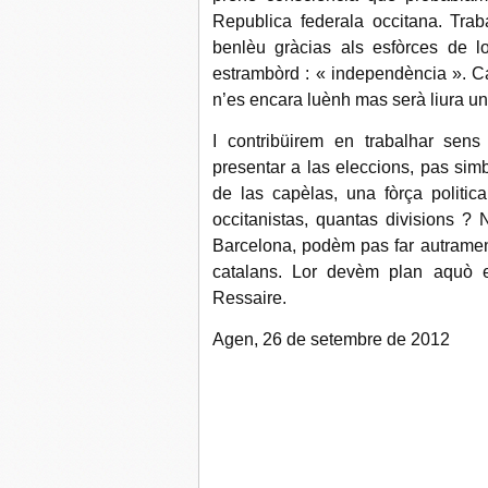
Republica federala occitana. Tra
benlèu gràcias als esfòrces de l
estrambòrd : « independència ». Ca
n’es encara luènh mas serà liura un 
I contribüirem en trabalhar sens
presentar a las eleccions, pas simb
de las capèlas, una fòrça politi
occitanistas, quantas divisions 
Barcelona, podèm pas far autrament
catalans. Lor devèm plan aquò
Ressaire.
Agen, 26 de setembre de 2012