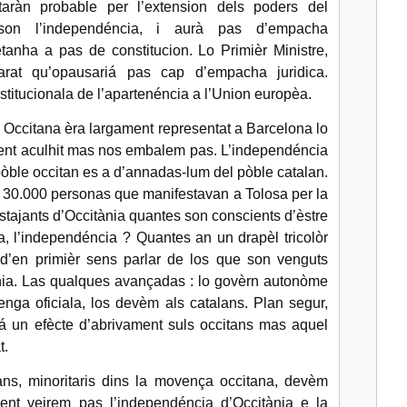
otaràn probable per l’extension dels poders del
son l’independéncia, i aurà pas d’empacha
tanha a pas de constitucion. Lo Primièr Ministre,
rat qu’opausariá pas cap d’empacha juridica.
stitucionala de l’apartenéncia a l’Union europèa.
n Occitana èra largament representat a Barcelona lo
ent aculhit mas nos embalem pas. L’independéncia
òble occitan es a d’annadas‐lum del pòble catalan.
 30.000 personas que manifestavan a Tolosa per la
estajants d’Occitània quantes son conscients d’èstre
a, l’independéncia ? Quantes an un drapèl tricolòr
 d’en primièr sens parlar de los que son venguts
ània. Las qualques avançadas : lo govèrn autonòme
enga oficiala, los devèm als catalans. Plan segur,
á un efècte d’abrivament suls occitans mas aquel
t.
ans, minoritaris dins la movença occitana, devèm
nt veirem pas l’independéncia d’Occitània e la