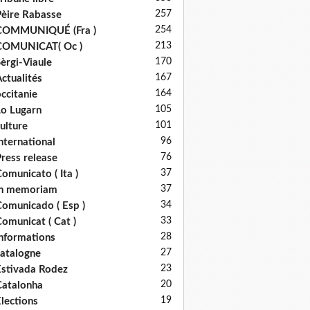
257
èire Rabasse
254
COMMUNIQUÉ (Fra )
213
COMUNICAT( Oc )
170
èrgi-Viaule
167
ctualités
164
ccitanie
105
o Lugarn
101
ulture
96
nternational
76
ress release
37
omunicato ( Ita )
37
in memoriam
34
omunicado ( Esp )
33
omunicat ( Cat )
28
nformations
27
atalogne
23
stivada Rodez
20
atalonha
19
lections