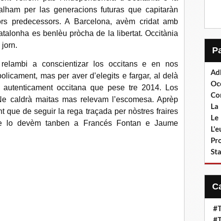
balham per las generacions futuras que capitaràn
ors predecessors. A Barcelona, avèm cridat amb
talonha es benlèu pròcha de la libertat. Occitània
jorn.
 relambi a conscientizar los occitans e en nos
Ad
olicament, mas per aver d’elegits e fargar, al delà
Oc
ca autenticament occitana que pese tre 2014. Los
Co
? Ne caldrà maitas mas relevam l’escomesa. Aprèp
La 
 que de seguir la rega traçada per nòstres fraires
Le 
 e lo devèm tanben a Francés Fontan e Jaume
L'
Pr
Sta
#T
#T