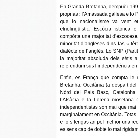
En Granda Bretanha, dempuèi 1999,
pròprias : l’Amassada gallesa e lo
que lo nacionalisme va vent e
etnolingüistic. Escòcia istorica
compòrta una majoritat d’escoceses
minoritat d’angleses dins las « tè
dialècte de l’anglés. Lo SNP (Part
la majoritat absoluda dels sètis 
referendum sus l’independéncia en
Enfin, es França que compta le
Bretanha, Occitània (a despart del 
Nòrd del País Basc, Catalonha 
l’Alsàcia e la Lorena moselana
independentistas son mai que mai 
marginalament en Occitània. Totas 
e lors lengas an pel melhor una re
es sens cap de dobte lo mai rigidame