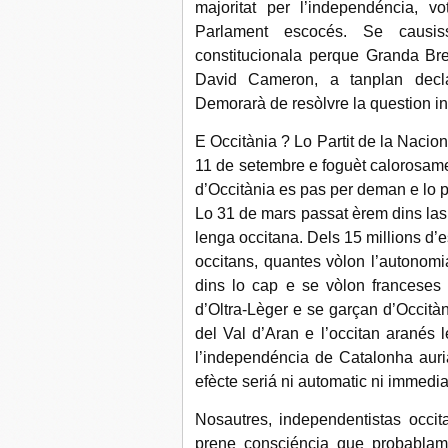
majoritat per l’independéncia, v
Parlament escocés. Se causis
constitucionala perque Granda Bre
David Cameron, a tanplan decla
Demorarà de resòlvre la question in
E Occitània ? Lo Partit de la Nacio
11 de setembre e foguèt calorosam
d’Occitània es pas per deman e lo p
Lo 31 de mars passat èrem dins las
lenga occitana. Dels 15 millions d’
occitans, quantes vòlon l’autonomi
dins lo cap e se vòlon franceses
d’Oltra‐Lèger e se garçan d’Occit
del Val d’Aran e l’occitan aranés l
l’independéncia de Catalonha auri
efècte seriá ni automatic ni immedia
Nosautres, independentistas occit
prene consciéncia que probablame