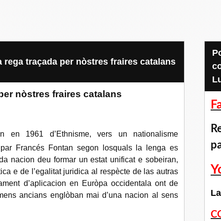
Pour accéder aux
 rega traçada per nòstres fraires catalans
c
L
er nòstres fraires catalans
F
Re
n en 1961 d’Ethnisme, vers un nationalisme
p
s par Francés Fontan segon losquals la lenga es
cada nacion deu formar un estat unificat e sobeiran,
Y
ca e de l’egalitat juridica al respècte de las autras
ment d’aplicacion en Euròpa occidentala ont de
La
mens ancians englòban mai d’una nacion al sens
C