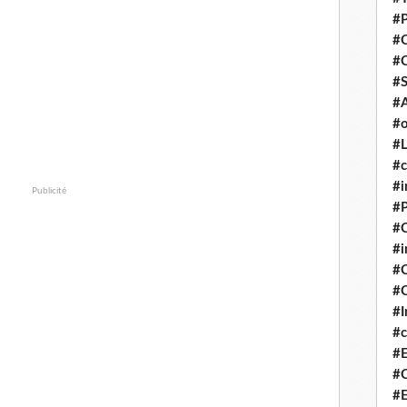
#P
#
#
#S
#A
#o
#L
#c
#i
Publicité
#P
#C
#
#C
#C
#I
#c
#E
#C
#E