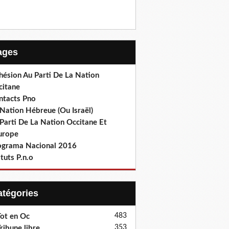
Pages
hésion Au Parti De La Nation
citane
ntacts Pno
Nation Hébreue (Ou Israël)
Parti De La Nation Occitane Et
europe
ograma Nacional 2016
tuts P.n.o
Catégories
483
ot en Oc
353
ribune libre