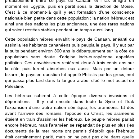
préalablement entre ce pays de Canaan et l’Irak émigra un
moment en Égypte, puis en partit sous la direction de Moïse.
C’est à ce moment-là qu’il y eut formation d’une conscience
nationale bien petite dans cette population : la nation hébreux est
ainsi une des nations les plus anciennes, une des rares nations
qui soient restées stables pendant un temps aussi long.
Cette population hébreu envahit le pays de Canaan, anéanti ou
assimila les habitants cananéens puis peupla le pays. Il y eut par
la suite pendant environ 300 ans le débarquement sur la côte de
populations sans doute d’origine indo-européenne appelées
philistins. Ces envahisseurs restèrent deux à trois cents ans sur
la côte puis furent absorbés eux aussi. Mais par un détour
bizarre, le pays en question fut appelé Philistis par les grecs, mot
qui passa plus tard dans la langue arabe, d’où le mot actuel de
Palestine.
Les hébreux subirent à cette époque diverses invasions et
déportations… Il y eut ensuite dans toute la Syrie et l’Irak
l’expansion d’une autre nation sémitique, les araméens. Et dès
avant l’arrivée des romains, l’époque du Christ, les araméens
étaient en train d’assimiler les hébreux. Le peuple hébreu parlait
encore hébreux, mais l’araméen se répandait de plus en plus (les
documents de la mer morte ont permis d’établir que l‘hébreux
était certainement parlé, mais on ne peut pas dire dans quelle