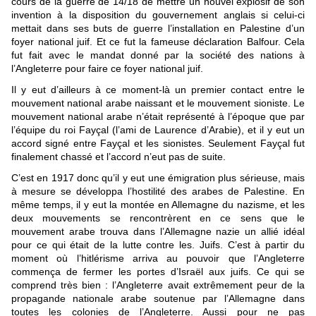
cours de la guerre de 14/18 de mettre un nouvel explosif de son
invention à la disposition du gouvernement anglais si celui-ci
mettait dans ses buts de guerre l’installation en Palestine d’un
foyer national juif. Et ce fut la fameuse déclaration Balfour. Cela
fut fait avec le mandat donné par la société des nations à
l’Angleterre pour faire ce foyer national juif.
Il y eut d’ailleurs à ce moment-là un premier contact entre le
mouvement national arabe naissant et le mouvement sioniste. Le
mouvement national arabe n’était représenté à l’époque que par
l’équipe du roi Fayçal (l’ami de Laurence d’Arabie), et il y eut un
accord signé entre Fayçal et les sionistes. Seulement Fayçal fut
finalement chassé et l’accord n’eut pas de suite.
C’est en 1917 donc qu’il y eut une émigration plus sérieuse, mais
à mesure se développa l’hostilité des arabes de Palestine. En
même temps, il y eut la montée en Allemagne du nazisme, et les
deux mouvements se rencontrèrent en ce sens que le
mouvement arabe trouva dans l’Allemagne nazie un allié idéal
pour ce qui était de la lutte contre les. Juifs. C’est à partir du
moment où l’hitlérisme arriva au pouvoir que l’Angleterre
commença de fermer les portes d’Israël aux juifs. Ce qui se
comprend très bien : l’Angleterre avait extrêmement peur de la
propagande nationale arabe soutenue par l’Allemagne dans
toutes les colonies de l’Angleterre. Aussi pour ne pas