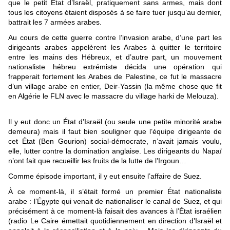
que le petit État d’Israël, pratiquement sans armes, mais dont
tous les citoyens étaient disposés à se faire tuer jusqu’au dernier,
battrait les 7 armées arabes.
Au cours de cette guerre contre l’invasion arabe, d’une part les
dirigeants arabes appelèrent les Arabes à quitter le territoire
entre les mains des Hébreux, et d’autre part, un mouvement
nationaliste hébreu extrémiste décida une opération qui
frapperait fortement les Arabes de Palestine, ce fut le massacre
d’un village arabe en entier, Deir-Yassin (la même chose que fit
en Algérie le FLN avec le massacre du village harki de Melouza).
Il y eut donc un État d’Israël (ou seule une petite minorité arabe
demeura) mais il faut bien souligner que l’équipe dirigeante de
cet État (Ben Gourion) social-démocrate, n’avait jamais voulu,
elle, lutter contre la domination anglaise. Les dirigeants du Napaï
n’ont fait que recueillir les fruits de la lutte de l’Irgoun…
Comme épisode important, il y eut ensuite l’affaire de Suez.
À ce moment-là, il s’était formé un premier État nationaliste
arabe : l’Égypte qui venait de nationaliser le canal de Suez, et qui
précisément à ce moment-là faisait des avances à l’État israélien
(radio Le Caire émettait quotidiennement en direction d’Israël et