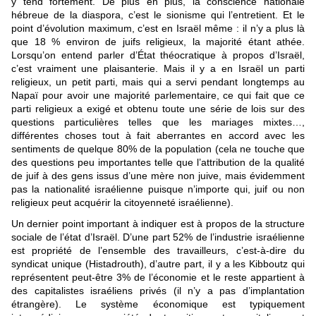
y tend fortement. De plus en plus, la conscience nationale
hébreue de la diaspora, c’est le sionisme qui l’entretient. Et le
point d’évolution maximum, c’est en Israël même : il n’y a plus là
que 18 % environ de juifs religieux, la majorité étant athée.
Lorsqu’on entend parler d’État théocratique à propos d’Israël,
c’est vraiment une plaisanterie. Mais il y a en Israël un parti
religieux, un petit parti, mais qui a servi pendant longtemps au
Napaï pour avoir une majorité parlementaire, ce qui fait que ce
parti religieux a exigé et obtenu toute une série de lois sur des
questions particulières telles que les mariages mixtes…,
différentes choses tout à fait aberrantes en accord avec les
sentiments de quelque 80% de la population (cela ne touche que
des questions peu importantes telle que l’attribution de la qualité
de juif à des gens issus d’une mère non juive, mais évidemment
pas la nationalité israélienne puisque n’importe qui, juif ou non
religieux peut acquérir la citoyenneté israélienne).
Un dernier point important à indiquer est à propos de la structure
sociale de l’état d’Israël. D’une part 52% de l’industrie israélienne
est propriété de l’ensemble des travailleurs, c’est-à-dire du
syndicat unique (Histadrouth), d’autre part, il y a les Kibboutz qui
représentent peut-être 3% de l’économie et le reste appartient à
des capitalistes israéliens privés (il n’y a pas d’implantation
étrangère). Le système économique est typiquement