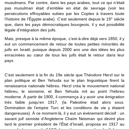
musulmans. Par contre, dans les pays arabes, tout ce qui n’était
pas musulman était d’emblée en état de sevrage (voir les
persécutions effroyables subies par les Coptes à travers toute
l’histoire de l’Égypte arabe). C’est seulement depuis le 19° siècle
que, dans les pays démocratiques bourgeois, il y eut possibilité
légale d’intégration des juifs.
Mais, presque à la même époque, c’est-à-dire déjà vers 1850, il y
eut un commencement de retour de toutes petites minorités de
juifs en Israël, puisque depuis 2000 ans une des idées les plus
enracinées au cœur de tous les juifs était le retour dans leur
pays.
C’est seulement à la fin du 19e siècle que Théodore Herzl sur le
plan politique et Ben Yehuda sur le plan linguistique firent la
renaissance nationale hébreu. Herzl créa le mouvement national
hébreu, le sionisme, et Ben Yehuda mit au point l’hébreu
moderne. À partir de 1900, il commença à y avoir une émigration
très faible jusqu’en 1917, (la Palestine était alors sous.
Domination de l’empire Turc et les conditions de vie y étaient
dangereuses). À ce moment-là, il y eut un événement décisif : un
savant juif sioniste d’Angleterre Chaïm Neisman qui devint plus
tard le premier président de l’État d’Israël, proposa en 1917 au