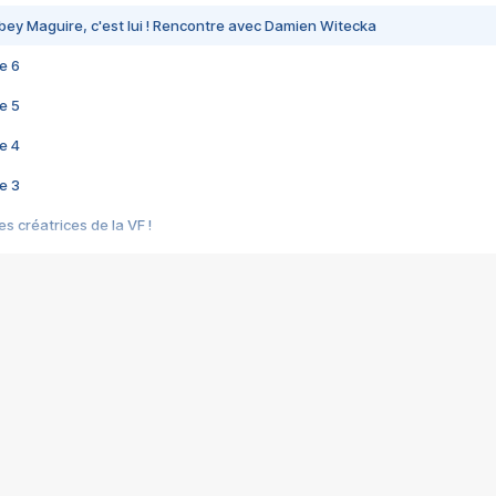
bey Maguire, c'est lui ! Rencontre avec Damien Witecka
e 6
e 5
e 4
e 3
s créatrices de la VF !
e 2
e 1
e Mektoub My Love arrive enfin ! Rencontre avec Shaïn Boumedine et Sal
i : après Toni en famille
elle réalise le bouleversant Dites lui que je l'aime
ais ! Rencontre autour de Vie privée de Rebecca Zlotowski