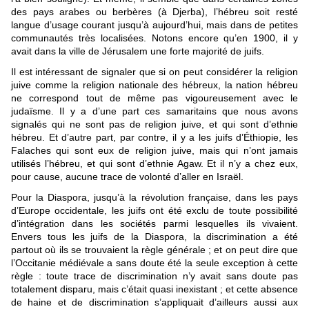
des pays arabes ou berbères (à Djerba), l’hébreu soit resté
langue d’usage courant jusqu’à aujourd’hui, mais dans de petites
communautés très localisées. Notons encore qu’en 1900, il y
avait dans la ville de Jérusalem une forte majorité de juifs.
Il est intéressant de signaler que si on peut considérer la religion
juive comme la religion nationale des hébreux, la nation hébreu
ne correspond tout de même pas vigoureusement avec le
judaïsme. Il y a d’une part ces samaritains que nous avons
signalés qui ne sont pas de religion juive, et qui sont d’ethnie
hébreu. Et d’autre part, par contre, il y a les juifs d’Éthiopie, les
Falaches qui sont eux de religion juive, mais qui n’ont jamais
utilisés l’hébreu, et qui sont d’ethnie Agaw. Et il n’y a chez eux,
pour cause, aucune trace de volonté d’aller en Israël.
Pour la Diaspora, jusqu’à la révolution française, dans les pays
d’Europe occidentale, les juifs ont été exclu de toute possibilité
d’intégration dans les sociétés parmi lesquelles ils vivaient.
Envers tous les juifs de la Diaspora, la discrimination a été
partout où ils se trouvaient la règle générale ; et on peut dire que
l’Occitanie médiévale a sans doute été la seule exception à cette
règle : toute trace de discrimination n’y avait sans doute pas
totalement disparu, mais c’était quasi inexistant ; et cette absence
de haine et de discrimination s’appliquait d’ailleurs aussi aux