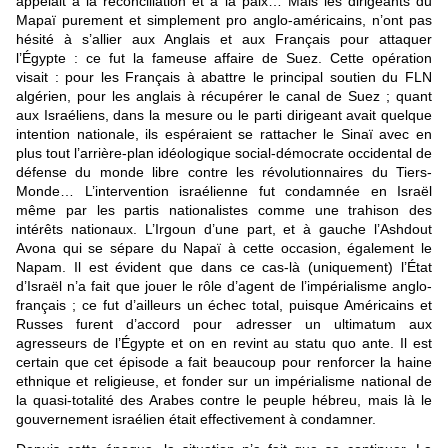
appelait à la réconciliation et à la paix… Mais les dirigeants du
Mapaï purement et simplement pro anglo-américains, n’ont pas
hésité à s’allier aux Anglais et aux Français pour attaquer
l’Égypte : ce fut la fameuse affaire de Suez. Cette opération
visait : pour les Français à abattre le principal soutien du FLN
algérien, pour les anglais à récupérer le canal de Suez ; quant
aux Israéliens, dans la mesure ou le parti dirigeant avait quelque
intention nationale, ils espéraient se rattacher le Sinaï avec en
plus tout l’arrière-plan idéologique social-démocrate occidental de
défense du monde libre contre les révolutionnaires du Tiers-
Monde… L’intervention israélienne fut condamnée en Israël
même par les partis nationalistes comme une trahison des
intérêts nationaux. L’Irgoun d’une part, et à gauche l’Ashdout
Avona qui se sépare du Napaï à cette occasion, également le
Napam. Il est évident que dans ce cas-là (uniquement) l’État
d’Israël n’a fait que jouer le rôle d’agent de l’impérialisme anglo-
français ; ce fut d’ailleurs un échec total, puisque Américains et
Russes furent d’accord pour adresser un ultimatum aux
agresseurs de l’Égypte et on en revint au statu quo ante. Il est
certain que cet épisode a fait beaucoup pour renforcer la haine
ethnique et religieuse, et fonder sur un impérialisme national de
la quasi-totalité des Arabes contre le peuple hébreu, mais là le
gouvernement israélien était effectivement à condamner.