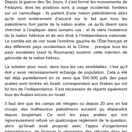
Depuis la guerre des Six Jours, il s’est formé les mouvements de
Fédayins, dont les positions sont, à usage occidental, fondées
sur un camouflage : ils parlent d’une nation palestinienne alors
qu’ils sont entièrement d’accord sur le fait que tous les
palestiniens font partie de la nation arabe, ce qu’ils disent sans
chercher à l’expliquer dans certains cas ; et ils nient l’existence
de la nation hébreue et de son droit à l’indépendance nationale.
Le comble est de voir toute l’extrême gauche de l’État français et
des différents pays occidentaux et la Chine… presque tous les
pays socialistes (sauf la Roumanie) soutenir cette intention de
génocide de la nation hébreu.
La solution pour nous, dans tous les cas semblables, c’est qu’il
doit y avoir nécessairement échange de population. Cela a été
fait déjà partiellement en ce sens que 500.000 juifs des pays
arabes sont rentrés en Israël, correspondant aux Arabes qui ont
fui lors de l’indépendance. Il est nécessaire de répartir également
tous les Arabes encore en Israël.
Il faut dire que les camps de réfugiés où depuis 20 ans on fait
croupir des malheureux palestiniens auraient pu disparaître
depuis longtemps. Ce sont les pays arabes qui ont
rigoureusement refusé un quelconque règlement de la question,
alors qu’Israël avait proposé avec l’appui d’organismes
internationaux, de financer la réinsertion des réfugiés dans les