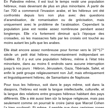
En Palestine même, il est tout le temps resté une population
hébreux, mais devenant de plus en plus minoritaire. À partir de
l’an 700 a commencé l’invasion arabe, et les hébreux ont été
confrontés depuis lors non plus avec des questions
d’araméisation, de romanisation ou de grécisation, mais
uniquement avec le problème de l’arabisation. Cependant la
population juive est restée assez nombreuse pendant assez
longtemps. Elle n’a fortement diminué qu’à l’époque des
croisades, où les massacres faits par les croisés ont touché au
moins autant les juifs que les arabes.
Elle était encore assez nombreuse pour former vers le 16°*17°
siècle un petit état hébreu momentanément indépendant en
Galilée. Et il y eut une population hébreu, même à l’état très
minoritaire, dans au moins 6 endroits sans aucune interruption
jusqu’à nos jours : Hébron, Jérusalem, Gaza, Tibériade, Safet, et
enfin le petit groupe religieusement non Juif, mais ethniquement
et linguistiquement hébreu, de Samaritains de Naplouse.
Pour tous les hébreux, soit dans le pays même, soit dans la
diaspora, l’hébreu est resté la langue intellectuelle, culturelle, et
la langue des relations entre groupes hébreux habitant des pays
différents. Elle a été aussi bien sûr la langue religieuse, mais pas
seulement comme on pourrait le croire (ainsi que Marcel Cohen
l’a bien souligné). Et même, il semble que dans certaines zones