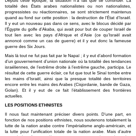
Depuis cette époque, la situation n’a fait que se continuer. La
totalité des États arabes nationalistes ou non nationalistes,
progressistes ou réactionnaires, se sont strictement maintenus
quand au fond sur cette position : la destruction de l’État d’Israël.
Il y eut un nouveau pas dans ce sens, avec le blocus décidé par
l’Égypte du golfe d’Akaba, qui avait pour but de couper Israël de
tout lien avec les pays d’Afrique et d’Asie (ce qu’Israël avait
annoncé comme un cas de guerre) et il y eut donc la fameuse
guerre des Six Jours.
Mais là tout ne fut pas fait par le Napaï ; il y eut d’abord formation
d’un gouvernement d’union nationale où la totalité des tendances
israéliennes, de l’extrême droite à l’extrême gauche, participa. Le
résultat de cette guerre éclair, ce fut que tout le Sinaï tombe entre
les mains d’Israël, ainsi que la presque totalité des territoires
encore entre les mains des Arabes (Cisjordanie, bande de Gaza,
Golan). Et il y eut de ce fait l’établissement des frontières
actuelles.
LES POSITIONS ETHNISTES
Il nous faut maintenant préciser divers points. D’une part, en
fonction de nos positions ethnistes, nous soutenons totalement la
lutte de la nation arabe contre l’impérialisme anglo-américain, et
la lutte pour l’unification totale de la nation arabe. Mais d’autre