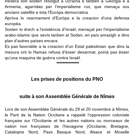
Reïtèra son sosten resolgut a Ucraïna e tanben a Georgia e a
Armenia, agarridas per l'imperialisme rus, que menaça sos
ancians satellits e tota l'Euròpa democratica.
Apròva lo rearmament d'Euròpa e la creacion d'una defensa
europèa.
Sosten lo drech a l'existéncia d'Israèl, menaçat per l'imperialisme
arabo-islamic que sevís tanben al Sodan, en país amazigh e dins
plan d'autres païses encara.
Es pas favorable a la creacion d'un Estat palestinian que dins la
mesura ont lo Hamas refusa d'èsser desarmat, poiriá pas èsser
qu'una maquina de guèrra contra Israèl.
***************
Les prises de positions du PNO
suite à son Assemblée Générale de Nîmes
Lors de son Assemblée Générale du 29 et 20 novembre à Nîmes,
le Parti de la Nation Occitane a rappelé l’oppression coloniale
française sur l’Occitanie et les autres nations ou morceaux de
nation non françaises de l’hexagone (Occitanie, Bretagne,
Catalogne Nord, Pays Basque Nord, Alsace et Moselle