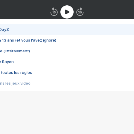
 DayZ
 a 13 ans (et vous l'avez ignoré)
e (littéralement)
im Rayan
 toutes les règles
s les jeux vidéo
us choquant de Rockstar ? - Le scandale BULLY
e plus moche de Steam
du RÊVE tourne au CAUCHEMAR
pendant 8 heures