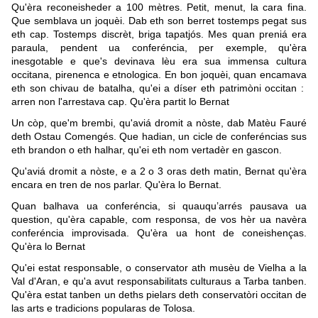
Qu'èra reconeisheder a 100 mètres. Petit, menut, la cara fina.
Que semblava un joquèi. Dab eth son berret tostemps pegat sus
eth cap. Tostemps discrèt, briga tapatjós. Mes quan preniá era
paraula, pendent ua conferéncia, per exemple, qu'èra
inesgotable e que's devinava lèu era sua immensa cultura
occitana, pirenenca e etnologica. En bon joquèi, quan encamava
eth son chivau de batalha, qu'ei a díser eth patrimòni occitan :
arren non l'arrestava cap. Qu'èra partit lo Bernat
Un còp, que'm brembi, qu'aviá dromit a nòste, dab Matèu Fauré
deth Ostau Comengés. Que hadian, un cicle de conferéncias sus
eth brandon o eth halhar, qu'ei eth nom vertadèr en gascon.
Qu'aviá dromit a nòste, e a 2 o 3 oras deth matin, Bernat qu'èra
encara en tren de nos parlar. Qu'èra lo Bernat.
Quan balhava ua conferéncia, si quauqu’arrés pausava ua
question, qu'èra capable, com responsa, de vos hèr ua navèra
conferéncia improvisada. Qu'èra ua hont de coneishenças.
Qu'èra lo Bernat
Qu'ei estat responsable, o conservator ath musèu de Vielha a la
Val d'Aran, e qu'a avut responsabilitats culturaus a Tarba tanben.
Qu'èra estat tanben un deths pielars deth conservatòri occitan de
las arts e tradicions popularas de Tolosa.