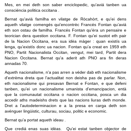
Mes, en mei deth son saber enciclopedic, qu'aviá tanben ua
consciéncia politica occitana .
Bernat qu'aviá familha en vilatge de Ròcahòrt, e qu'ei dens
aqueth vilatge comengés qui’encontrèc Francés Fontan qu’aviá
eth son ostau de familha. Francés Fontan qu'èra un pensaire e
teorician dera question occitana. F. Fontan qu'ei sustot eth pair
de la Nacion Occitana, era sua idèa màger : quan existís ua
lenga, qu'existís donc ua nacion. Fontan qu'a creat en 1959 eth
PNO, Partit Nacionalista Occitan, vengut, mei tard, Partit dera
Nacion Occitana. Bernat qu'a aderit ath PNO ara fin deras
annadas 70.
Aqueth nacionalisme, n'a pas arren a véder dab eth nacionalisme
d'extrèma dreta que l’actualitat non deisha pas de parlar. Non,
eth nacionalisme qui presavan Bernat e Fontan, e que defeni
tanben, qu'ei un nacionalisme umanista d'emancipacion, entà
que la comunautat occitana o nacion occitana, posca un dia
accedir aths madeishs drets que las nacions liuras deth monde.
Dret a l'autodeterminacion e a la presa en carga deth son
avénguer lingüistic, culturau, sociau, politic e economic.
Bernat qu'a portat aqueth ideau .
Que crediá enas suas idèas. Qu'ei estat tanben objector de