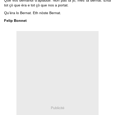
Que vos demandi d'aplaudir. Non pas tà jo, mes tà Bernat. Entà
tot çò que èra e tot çò que nos a portat.
Qu'èra lo Bernat. Eth nòste Bernat.
Felip Bonnet
Publicité