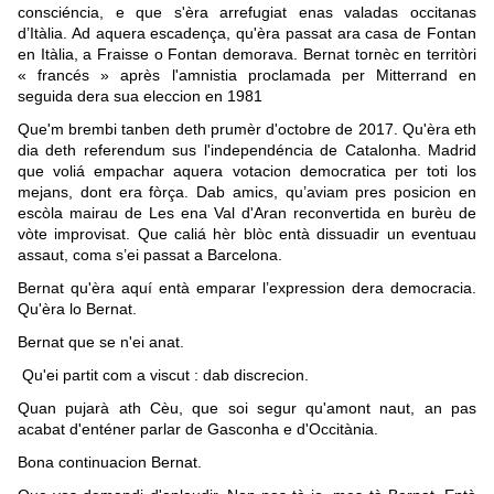
consciéncia, e que s'èra arrefugiat enas valadas occitanas
d’Itàlia. Ad aquera escadença, qu'èra passat ara casa de Fontan
en Itàlia, a Fraisse o Fontan demorava. Bernat tornèc en territòri
« francés » après l'amnistia proclamada per Mitterrand en
seguida dera sua eleccion en 1981
Que'm brembi tanben deth prumèr d'octobre de 2017. Qu'èra eth
dia deth referendum sus l'independéncia de Catalonha. Madrid
que voliá empachar aquera votacion democratica per toti los
mejans, dont era fòrça. Dab amics, qu’aviam pres posicion en
escòla mairau de Les ena Val d'Aran reconvertida en burèu de
vòte improvisat. Que caliá hèr blòc entà dissuadir un eventuau
assaut, coma s’ei passat a Barcelona.
Bernat qu'èra aquí entà emparar l’expression dera democracia.
Qu'èra lo Bernat.
Bernat que se n'ei anat.
Qu'ei partit com a viscut : dab discrecion.
Quan pujarà ath Cèu, que soi segur qu'amont naut, an pas
acabat d'enténer parlar de Gasconha e d'Occitània.
Bona continuacion Bernat.