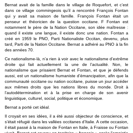
Bernat avait de la famille dans le village de Roquefort, et c’est
dans ce village commingeois qu’il a rencontré François Fontan
qui y avait sa maison de famille. François Fontan était un
penseur et théoricien de la question occitane. F Fontan est
notamment le père de la Nation Occitane, son idée maîtresse :
quand il existe une langue, il existe donc une nation. Fontan a
créé en 1959 le PNO, Parti Nationaliste Occitan, devenu, plus
tard, Parti de la Nation Occitane. Bernat a adhéré au PNO à la fin
des années 70.
Ce nationalisme-là, n’a rien à voir avec le nationalisme d’extrême
droite qui fait actuellement la une de l’actualité. Non, le
nationalisme que prisaient Bernat et Fontan, et que je défends
aussi, est un nationalisme humaniste d’émancipation, afin que la
communauté occitane ou nation occitane, puisse un jour accéder
aux mêmes droits que les nations libres du monde. Droit à
l’autodétermination et à la prise en charge de son avenir
linguistique, culturel, social, politique et économique.
Bernat a porté cet idéal.
Il croyait en ses idées, il a été aussi objecteur de conscience, et
s’était réfugié dans les vallées occitanes d’Italie. A cette occasion,
il était passé à la maison de Fontan en Italie, à Fraisse ou Fontan
vivait. Bernat est revenu en territoire « français » après l’amnistie