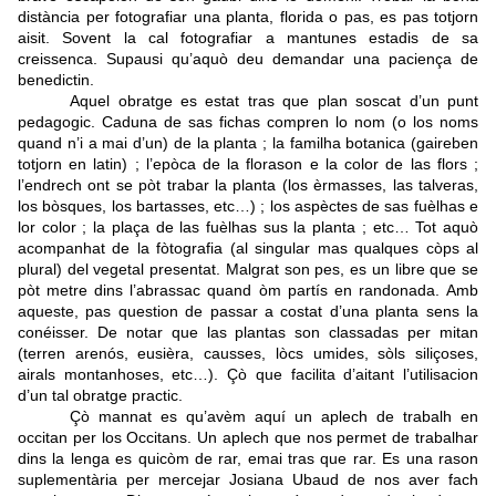
distància per fotografiar una planta, florida o pas, es pas totjorn
aisit. Sovent la cal fotografiar a mantunes estadis de sa
creissenca. Supausi qu’aquò deu demandar una paciença de
benedictin.
Aquel obratge es estat tras que plan soscat d’un punt
pedagogic. Caduna de sas fichas compren lo nom (o los noms
quand n’i a mai d’un) de la planta ; la familha botanica (gaireben
totjorn en latin) ; l’epòca de la florason e la color de las flors ;
l’endrech ont se pòt trabar la planta (los èrmasses, las talveras,
los bòsques, los bartasses, etc…) ; los aspèctes de sas fuèlhas e
lor color ; la plaça de las fuèlhas sus la planta ; etc… Tot aquò
acompanhat de la fòtografia (al singular mas qualques còps al
plural) del vegetal presentat. Malgrat son pes, es un libre que se
pòt metre dins l’abrassac quand òm partís en randonada.
Amb
aqueste, pas question de passar a costat d’una planta sens la
conéisser. De notar que las plantas son classadas per mitan
(terren arenós, eusièra, causses, lòcs umides, sòls siliçoses,
airals montanhoses, etc…). Çò que facilita d’aitant l’utilisacion
d’un tal obratge practic.
Çò mannat es qu’avèm aquí un aplech de trabalh en
occitan per los Occitans.
Un aplech que nos permet de trabalhar
dins la lenga es quicòm de rar, emai tras que rar. Es una rason
suplementària per mercejar Josiana Ubaud de nos aver fach