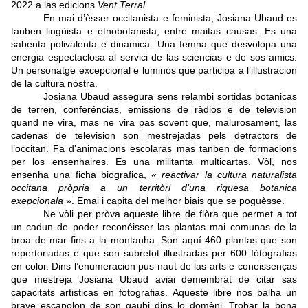
2022 a las edicions
Vent Terral
.
En mai d’èsser occitanista e feminista, Josiana Ubaud es
tanben lingüista e etnobotanista, entre maitas causas. Es una
sabenta polivalenta e dinamica.
Una femna que desvolopa una
energia espectaclosa al servici de las sciencias e de sos amics.
Un personatge excepcional e luminós que participa a l’illustracion
de la cultura nòstra.
Josiana Ubaud assegura sens relambi sortidas botanicas
de terren, conferéncias, emissions de ràdios e de television
quand ne vira, mas ne vira pas sovent que, malurosament, las
cadenas de television son mestrejadas pels detractors de
l’occitan. Fa d’animacions escolaras mas tanben de formacions
per los ensenhaires. Es una militanta multicartas. Vòl, nos
ensenha una ficha biografica, «
reactivar la cultura naturalista
occitana pròpria a un territòri d’una riquesa botanica
exepcionala
». Emai i capita del melhor biais que se poguèsse.
Ne vòli per pròva aqueste libre de flòra que permet a tot
un cadun de poder reconéisser las plantas mai comunas de la
broa de mar fins a la montanha.
Son aquí 460 plantas que son
repertoriadas e que son subretot illustradas per 600 fòtografias
en color. Dins l’enumeracion pus naut de las arts e coneissenças
que mestreja Josiana Ubaud aviái demembrat de citar sas
capacitats artisticas en fotografias. Aqueste libre nos balha un
brave escapolon de son gaubi dins lo domèni. Trobar la bona