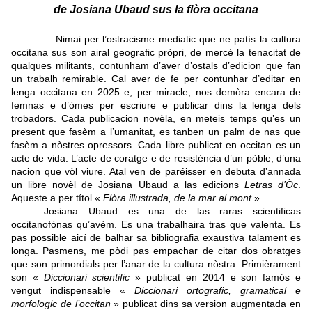
de Josiana Ubaud sus la flòra occitana
Nimai per l’ostracisme mediatic que ne patís la cultura
occitana sus son airal geografic pròpri, de mercé la tenacitat de
qualques militants, contunham d’aver d’ostals d’edicion que fan
un trabalh remirable. Cal aver de fe per contunhar d’editar en
lenga occitana en 2025 e, per miracle, nos demòra encara de
femnas e d’òmes per escriure e publicar dins la lenga dels
trobadors. Cada publicacion novèla, en meteis temps qu’es un
present que fasèm a l’umanitat, es tanben un palm de nas que
fasèm a nòstres opressors. Cada libre publicat en occitan es un
acte de vida. L’acte de coratge e de resisténcia d’un pòble, d’una
nacion que vòl viure. Atal ven de paréisser en debuta d’annada
un libre novèl de Josiana Ubaud a las edicions
Letras d’Òc
.
Aqueste a per títol «
Flòra illustrada, de la mar al mont
».
Josiana Ubaud es una de las raras scientificas
occitanofònas qu’avèm. Es una trabalhaira tras que valenta. Es
pas possible aicí de balhar sa bibliografia exaustiva talament es
longa. Pasmens, me pòdi pas empachar de citar dos obratges
que son primordials per l’anar de la cultura nòstra. Primièrament
son «
Diccionari scientific
» publicat en 2014 e son famós e
vengut indispensable «
Diccionari ortografic, gramatical e
morfologic de l’occitan
» publicat dins sa version augmentada en