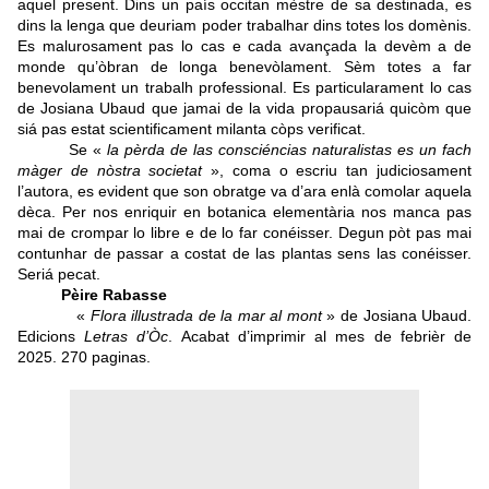
aquel present. Dins un país occitan mèstre de sa destinada, es
dins la lenga que deuriam poder trabalhar dins totes los domènis.
Es malurosament pas lo cas e cada avançada la devèm a de
monde qu’òbran de longa benevòlament. Sèm totes a far
benevolament un trabalh professional. Es particularament lo cas
de Josiana Ubaud que jamai de la vida propausariá quicòm que
siá pas estat scientificament milanta còps verificat.
Se «
la pèrda de las consciéncias naturalistas es un fach
màger de nòstra societat
», coma o escriu tan judiciosament
l’autora, es evident que son obratge va d’ara enlà comolar aquela
dèca. Per nos enriquir en botanica elementària nos manca pas
mai de crompar lo libre e de lo far conéisser. Degun pòt pas mai
contunhar de passar a costat de las plantas sens las conéisser.
Seriá pecat.
Pèire Rabasse
«
Flora illustrada de la mar al mont
» de Josiana Ubaud.
Edicions
Letras d’Òc
. Acabat d’imprimir al mes de febrièr de
2025.
270 paginas.