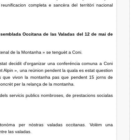
 reunificacion completa e sancèra del territòri nacional
semblada Occitana de las Valadas del 12 de mai de
tenal de la Montanha » se tenguèt a Coni.
estat decidit d'organizar una conferéncia comuna a Coni
nt Alpin », una reünion pendent la quala es estat question
s que vivon la montanha pas que pendent 15 jorns de
ncrèt per la relança de la montanha.
 dels servicis publics nombroses, de prestacions socialas
utonòma per nòstras valadas occitanas. Volèm una
tre las valadas.