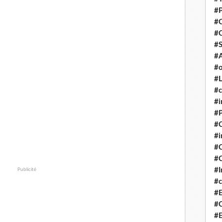
#P
#
#
#S
#A
#o
#L
#c
#i
#P
#C
#
#C
#C
#I
Publicité
#c
#E
#C
#E