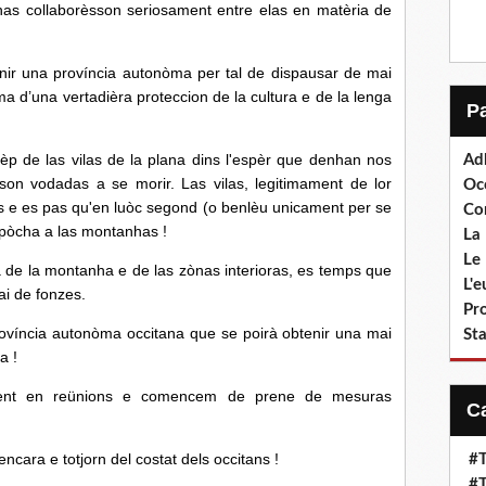
 collaborèsson seriosament entre elas en matèria de
tenir una província autonòma per tal de dispausar de mai
oma d’una vertadièra proteccion de la cultura e de la lenga
p de las vilas de la plana dins l'espèr que denhan nos
Ad
s son vodadas a se morir.
Las vilas, legitimament de lor
Oc
es e es pas qu'en luòc segond (o benlèu unicament per se
Co
e pòcha a las montanhas !
La 
Le 
a de la montanha e de las zònas interioras, es temps que
L'
i de fonzes.
Pr
rovíncia autonòma occitana que se poirà obtenir una mai
Sta
a !
gent en reünions e comencem de prene de mesuras
cara e totjorn del costat dels occitans !
#T
#T