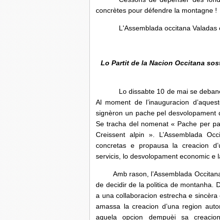
concrètes pour défendre la montagne !
L'Assemblada occitana Valadas e
Lo Partit de la Nacion Occitana so
Lo dissabte 10 de mai se debanè
Al moment de l’inauguracion d’aques
signèron un pache pel desvolopament d
Se tracha del nomenat « Pache per part
Creissent alpin ».
L’Assemblada Occ
concretas e propausa la creacion d’
servicis, lo desvolopament economic e la
Amb rason, l’Assemblada Occitana de 
de decidir de la politica de montanha. 
a una collaboracion estrecha e sincèra
amassa la creacion d’una region auto
aquela opcion dempuèi sa creacio