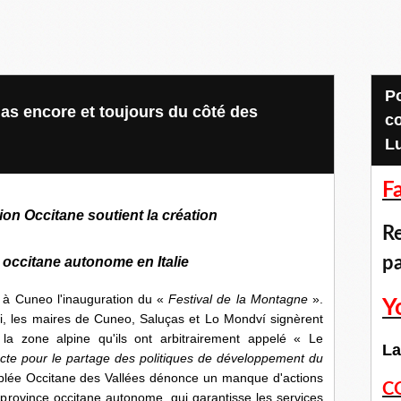
Pour accéder aux
as encore et toujours du côté des
c
L
F
tion Occitane soutient la création
Re
p
occitane autonome en Italie
 à Cuneo l'inauguration du «
Festival de la Montagne
».
Y
ci, les maires de Cuneo, Saluças et Lo Mondví signèrent
a zone alpine qu'ils ont arbitrairement appelé « Le
La
cte pour le partage des politiques de développement du
lée Occitane des Vallées dénonce un manque d'actions
C
 province occitane autonome, qui garantisse les services