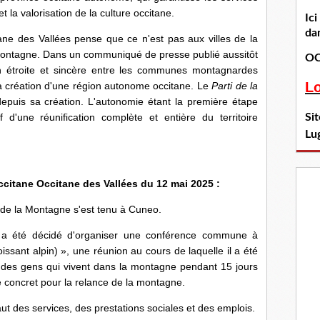
la valorisation de la culture occitane.
Ic
dan
es Vallées pense que ce n'est pas aux villes de la
a montagne. Dans un communiqué de presse publié aussitôt
OC
on étroite et sincère entre les communes montagnardes
L
a création d'une région autonome occitane. Le
Parti de la
 depuis sa création. L'autonomie étant la première étape
Si
if d'une réunification complète et entière du territoire
Lu
tane Occitane des Vallées du 12 mai 2025 :
l de la Montagne s'est tenu à Cuneo.
l a été décidé d'organiser une conférence commune à
issant alpin) », une réunion au cours de laquelle il a été
c des gens qui vivent dans la montagne pendant 15 jours
 concret pour la relance de la montagne.
faut des services, des prestations sociales et des emplois.