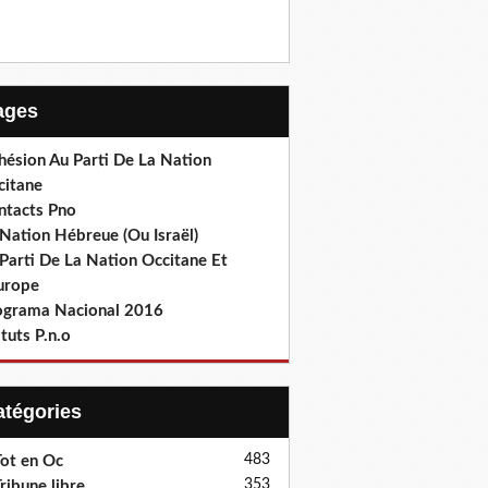
Pages
hésion Au Parti De La Nation
citane
ntacts Pno
Nation Hébreue (Ou Israël)
Parti De La Nation Occitane Et
europe
ograma Nacional 2016
tuts P.n.o
Catégories
483
ot en Oc
353
ribune libre