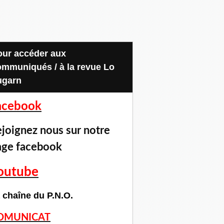
ommuniqués / à la revue Lo
ugarn
acebook
joignez nous sur notre
age facebook
outube
 chaîne du P.N.O.
OMUNICAT