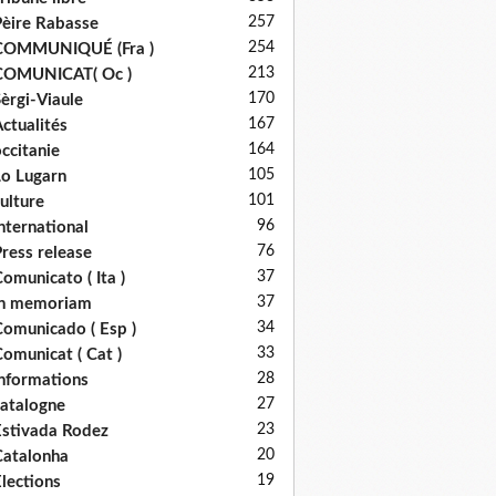
257
èire Rabasse
254
COMMUNIQUÉ (Fra )
213
COMUNICAT( Oc )
170
èrgi-Viaule
167
ctualités
164
ccitanie
105
o Lugarn
101
ulture
96
nternational
76
ress release
37
omunicato ( Ita )
37
in memoriam
34
omunicado ( Esp )
33
omunicat ( Cat )
28
nformations
27
atalogne
23
stivada Rodez
20
atalonha
19
lections