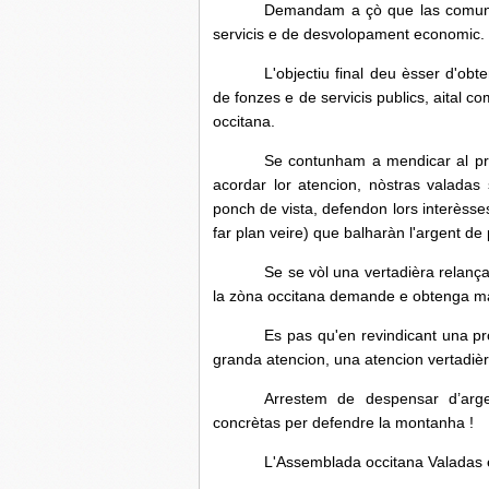
Demandam a çò que las comunas
servicis e de desvolopament economic.
L'objectiu final deu èsser d'ob
de fonzes e de servicis publics, aital c
occitana.
Se contunham a mendicar al prè
acordar lor atencion, nòstras valada
ponch de vista, defendon lors interèss
far plan veire) que balharàn l'argent d
Se se vòl una vertadièra relanç
la zòna occitana demande e obtenga ma
Es pas qu'en revindicant una p
granda atencion, una atencion vertadièr
Arrestem de despensar d’ar
concrètas per defendre la montanha !
L'Assemblada occitana Valadas en