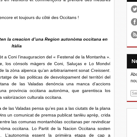
ncore et toujours du côté des Occitans !
sten la creacion d’una Region autonòma occitana en
Itàlia
t a Coni l’inauguracion del « Festenal de la Montanha ».
te, los cònsols màgers de Coni, Saluças e Lo Mondví
e la zòna alpenca qu’an arbitrariament sonat
Creissent
.
Abo
atge de las politicas de desvolopament del territòri del
nou
itana de las Valadas denóncia una manca d’accions
una província occitana autonòma, que garentisca los
E
 valorizacion culturala occitana.
m
a
las Valadas pensa qu’es pas a las ciutats de la plana
i
Dins un comunicat de premsa publicat tanlèu aprèp, crida
l
 entre las comunas montanhòlas occitanas per revindicar
nòma occitana. Lo Partit de la Nacion Occitana sosten
n. L’autonomia essent la primièra etapa de cap a