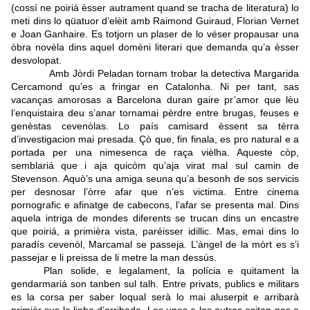
(cossí ne poiriá èsser autrament quand se tracha de literatura) lo
meti dins lo qüatuor d’elèit amb Raimond Guiraud, Florian Vernet
e Joan Ganhaire. Es totjorn un plaser de lo véser propausar una
òbra novèla dins aquel domèni literari que demanda qu’a èsser
desvolopat.
Amb Jòrdi Peladan tornam trobar la detectiva Margarida
Cercamond qu’es a fringar en Catalonha. Ni per tant, sas
vacanças amorosas a Barcelona duran gaire pr’amor que lèu
l’enquistaira deu s’anar tornamai pèrdre entre brugas, feuses e
genèstas cevenòlas. Lo país camisard èssent sa tèrra
d’investigacion mai presada. Çò que, fin finala, es pro natural e a
portada per una nimesenca de raça vièlha. Aqueste còp,
semblariá que i aja quicòm qu’aja virat mal sul camin de
Stevenson. Aquò’s una amiga seuna qu’a besonh de sos servicis
per desnosar l’òrre afar que n’es victima. Entre cinema
pornografic e afinatge de cabecons, l’afar se presenta mal. Dins
aquela intriga de mondes diferents se trucan dins un encastre
que poiriá, a primièra vista, paréisser idillic. Mas, emai dins lo
paradís cevenòl, Marcamal se passeja.
L’àngel de la mòrt es s’i
passejar e li preissa de li metre la man dessús.
Plan solide, e legalament, la polícia e quitament la
gendarmariá son tanben sul talh. Entre privats, publics e militars
es la corsa per saber loqual serà lo mai aluserpit e arribarà