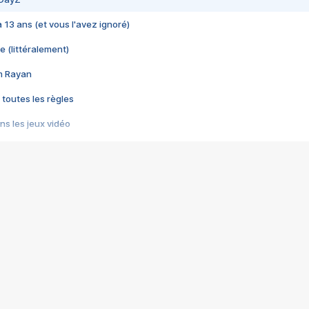
 a 13 ans (et vous l'avez ignoré)
e (littéralement)
im Rayan
 toutes les règles
s les jeux vidéo
us choquant de Rockstar ? - Le scandale BULLY
e plus moche de Steam
du RÊVE tourne au CAUCHEMAR
pendant 8 heures
it… à tort
umiliés par un jeu vidéo
ire - Final Fantasy 8