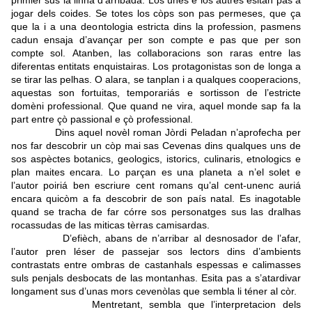
primièr sus la linha d’arribada. Los unes e los autres esitan pas a
jogar dels coides. Se totes los còps son pas permeses, que ça
que la i a una deontologia estricta dins la profession, pasmens
cadun ensaja d’avançar per son compte e pas que per son
compte sol.
Atanben, las collaboracions son raras entre las
diferentas entitats enquistairas. Los protagonistas son de longa a
se tirar las pelhas. O alara, se tanplan i a qualques cooperacions,
aquestas son fortuitas, temporariás e sortisson de l’estricte
domèni professional.
Que quand ne vira, aquel monde sap fa la
part entre çò passional e çò professional.
Dins aquel novèl roman Jòrdi Peladan n’aprofecha per
nos far descobrir un còp mai sas Cevenas dins qualques uns de
sos aspèctes botanics, geologics, istorics, culinaris, etnologics e
plan maites encara. Lo parçan es una planeta a n’el solet e
l’autor poiriá ben escriure cent romans qu’al cent-unenc auriá
encara quicòm a fa descobrir de son país natal.
Es inagotable
quand se tracha de far córre sos personatges sus las dralhas
rocassudas de las miticas tèrras camisardas.
D’efièch, abans de n’arribar al desnosador de l’afar,
l’autor pren léser de passejar sos lectors dins d’ambients
contrastats entre ombras de castanhals espessas e calimasses
suls penjals desbocats de las montanhas. Esita pas a s’atardivar
longament sus d’unas mors cevenòlas que sembla li téner al còr.
Mentretant, sembla que l’interpretacion dels