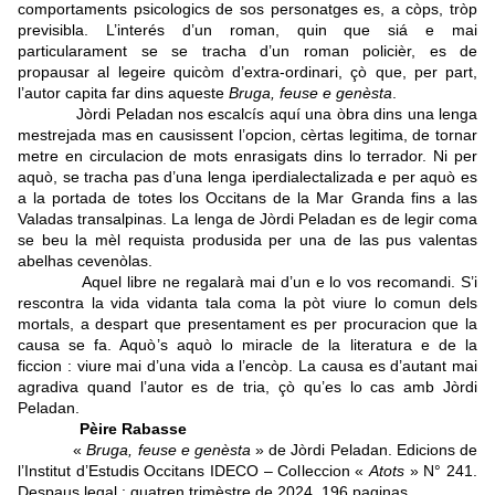
comportaments psicologics de sos personatges es, a còps, tròp
previsibla. L’interés d’un roman, quin que siá e mai
particularament se se tracha d’un roman policièr, es de
propausar al legeire quicòm d’extra-ordinari, çò que, per part,
l’autor capita far dins aqueste
Bruga, feuse e genèsta
.
Jòrdi Peladan nos escalcís aquí una òbra dins una lenga
mestrejada mas en causissent l’opcion, cèrtas legitima, de tornar
metre en circulacion de mots enrasigats dins lo terrador. Ni per
aquò, se tracha pas d’una lenga iperdialectalizada e per aquò es
a la portada de totes los Occitans de la Mar Granda fins a las
Valadas transalpinas. La lenga de Jòrdi Peladan es de legir coma
se beu la mèl requista produsida per una de las pus valentas
abelhas cevenòlas.
Aquel libre ne regalarà mai d’un e lo vos recomandi. S’i
rescontra la vida vidanta tala coma la pòt viure lo comun dels
mortals, a despart que presentament es per procuracion que la
causa se fa. Aquò’s aquò lo miracle de la literatura e de la
ficcion : viure mai d’una vida a l’encòp.
La causa es d’autant mai
agradiva quand l’autor es de tria, çò qu’es lo cas amb Jòrdi
Peladan.
Pèire Rabasse
«
Bruga, feuse e genèsta
» de Jòrdi Peladan.
Edicions de
l’Institut d’Estudis Occitans IDECO – Colleccion «
Atots
» N° 241.
Despaus legal : quatren trimèstre de 2024. 196 paginas.