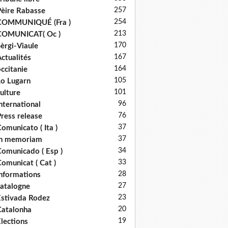
257
èire Rabasse
254
COMMUNIQUÉ (Fra )
213
COMUNICAT( Oc )
170
èrgi-Viaule
167
ctualités
164
ccitanie
105
o Lugarn
101
ulture
96
nternational
76
ress release
37
omunicato ( Ita )
37
in memoriam
34
omunicado ( Esp )
33
omunicat ( Cat )
28
nformations
27
atalogne
23
stivada Rodez
20
atalonha
19
lections