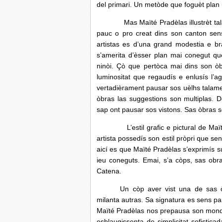
del primari. Un metòde que foguèt plan 
Mas Maïté Pradèlas illustrèt talame
pauc o pro creat dins son canton sen
artistas es d’una grand modestia e b
s’amerita d’èsser plan mai conegut que
ninòi. Çò que pertòca mai dins son ò
luminositat que regaudís e enlusís l’
vertadièrament pausar sos uèlhs talament
òbras las suggestions son multiplas. D
sap ont pausar sos vistons. Sas òbras s
L’estil grafic e pictural de Maïté P
artista possedís son estil pròpri que s
aicí es que Maïté Pradèlas s’exprimís s
ieu coneguts. Emai, s’a còps, sas obr
Catena.
Un còp aver vist una de sas 
milanta autras. Sa signatura es sens p
Maïté Pradèlas nos prepausa son monde
esblaugissenta de simplicitat sofisti