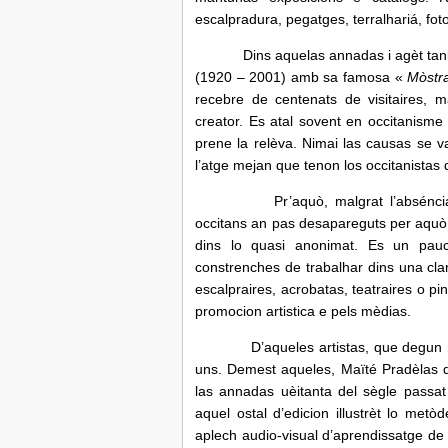
escalpradura, pegatges, terralhariá, fot
Dins aquelas annadas i agèt tanben l
(1920 – 2001) amb sa famosa «
Mòstra
recebre de centenats de visitaires, 
creator. Es atal sovent en occitanism
prene la relèva. Nimai las causas se v
l’atge mejan que tenon los occitanistas d
Pr’aquò, malgrat l’abséncia d’estru
occitans an pas desapareguts per aquò.
dins lo quasi anonimat. Es un pauc 
constrenches de trabalhar dins una cla
escalpraires, acrobatas, teatraires o p
promocion artistica e pels mèdias.
D’aqueles artistas, que degun ne p
uns. Demest aqueles, Maïté Pradèlas q
las annadas uèitanta del sègle passat
aquel ostal d’edicion illustrèt lo met
aplech audio-visual d’aprendissatge de 