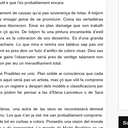
util e que l’es probablament encara.
nt de causas qu’ai pas sovenença de totas. A totjorn
s ensajar jamai de se promòure. Coma las vertadièras
rava discrecion. Emai es plan damatge que son trabalh
 çò qu’es. De totjorn fa una pintura encantarèla d’estil
bra es la coloracion de sos dessenhs. Es d’una granda
agachaire. Lo que mira e remira sos tablèus sap pas ont
 es pres dins un fuòc d’artifici de colors vivas. Dins sas
e gaire l’observator seriá pres de vertitge talament non
on per ieu un meravilhament total.
radèlas es unic. Plan solide ai consciéncia que cada
ens aquò seriá pas un artista, mas çò que vòli fa comprene
us un registre a despart dels modèls e classificacions per
as pòdon far pensar a las d’Elena Lanceleux o de Sarà
òbras, una autra de las seus se reconeisserà demest
ariu. Los que n’an ja vist me van probablament comprene.
 tot en corbas e colors. Possedís una vision del monde
cada e de generositat. Lo monde de Maïté Pradèlas es un