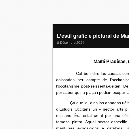
L’estil grafic e pictural de M
8 Décembre 2024
Maïté Pradèlas, 
Cal ben dire las causas coma son 
daissadas per compte de l’occitani
l’occitanisme pòst-seissenta-uèiten. De
per saber quina plaça i podián ocupar la
Ça que la, dins las annadas uèitanta e
d’Estudis Occitans un « sector arts p
occitans. Èra estat creat per una còl
famosa pintra. Aquel sector especifi
mantunas exposicions e catalògs. R