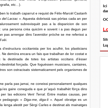
ografia, etc…).
Ic
dan
o trabalh caparrut e requist de Fèlix-Marcèl Castanh
 del Larzac
». Aquesta dobrissiá sas pòrtas cada an per
OC
malurosament subrevisquèt pas a la disparicion de son
L
e : una persona crèa quicòm e sovent i a pas degun per
an pas arrengar dins l’avenidor pròche se me referissi a
Si
’uèi.
Lu
ctura occitanista per los aculhir, los plasticians
 Ne demòra encara un fais que trabalhan de lor costat e
la destinada de totes los artistas occitans d’èsser
ndestinitat forçada. Que foguèssen musicians, cantaires,
intres son ostracisats sistematicament pels organismes de
arla pas jamai, ne coneissi personalament qualques
u’es gaire coneguda e que pr’aquò trabalhèt fòrça dins
 per las edicions
Vent Terral
. Entre maitas causas, per
òde pedagogic «
Diga-me, diga-li
». Aquel obratge es un
la lenga alestit per Sèrgi Carles e destinat als mainatges