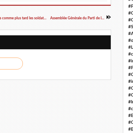
#P
#
Oui les Cathares ont existé et ont été massacrés comme plus tard les soldats SS massacreront les gens d’Oradour-sur-Glane
Assemblée Générale du Parti de la Nation Occitane 2024
#
#S
#A
#o
#L
#c
#i
#P
#C
#
#C
#C
#I
#c
#E
#C
#E