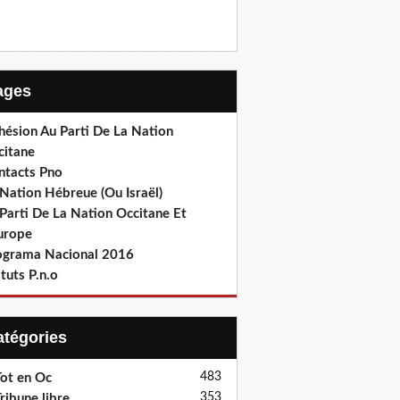
Pages
hésion Au Parti De La Nation
citane
ntacts Pno
Nation Hébreue (Ou Israël)
Parti De La Nation Occitane Et
europe
ograma Nacional 2016
tuts P.n.o
Catégories
483
ot en Oc
353
ribune libre