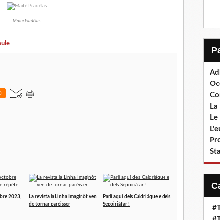
Maïté Pradèlas
aule
Ad
Oc
0
Co
La 
Le 
L'
Pr
Sta
obre 2023,
La revista la Linha Imaginòt ven
Parli aquí dels Caldriáque e dels
de tornar paréisser
Sepoiriáfar !
#T
#T