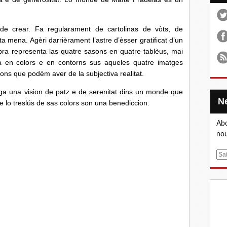
t de crear. Fa regularament de cartolinas de vòts, de
 mena. Agèri darrièrament l’astre d’èsser gratificat d’un
òbra representa las quatre sasons en quatre tablèus, mai
a en colors e en contorns sus aqueles quatre imatges
ons que podèm aver de la subjectiva realitat.
nga una vision de patz e de serenitat dins un monde que
e lo treslús de sas colors son una benediccion.
Abo
nou
E
m
a
i
l