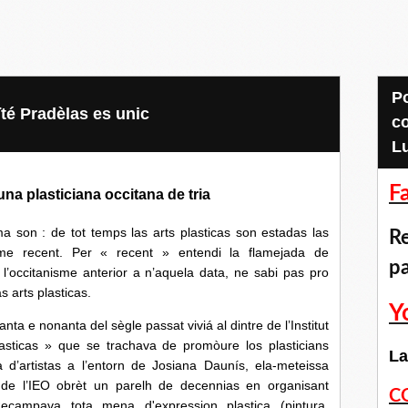
Pour accéder aux
aïté Pradèlas es unic
c
L
F
una plasticiana occitana de tria
: de tot temps las arts plasticas son estadas las
Re
sme recent. Per « recent » entendi la flamejada de
p
 l’occitanisme anterior a n’aquela data, ne sabi pas pro
s arts plasticas.
Y
 nonanta del sègle passat viviá al dintre de l’Institut
lasticas » que se trachava de promòure los plasticians
La
a d’artistas a l’entorn de Josiana Daunís, ela-meteissa
c de l’IEO obrèt un parelh de decennias en organisant
C
ecampava tota mena d'expression plastica (pintura,