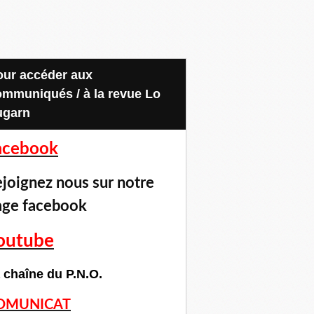
ommuniqués / à la revue Lo
ugarn
acebook
joignez nous sur notre
age facebook
outube
 chaîne du P.N.O.
OMUNICAT