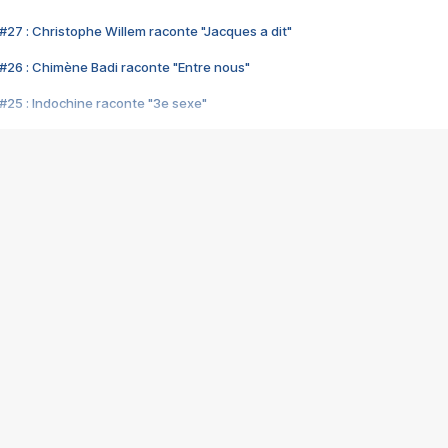
#27 : Christophe Willem raconte "Jacques a dit"
#26 : Chimène Badi raconte "Entre nous"
#25 : Indochine raconte "3e sexe"
#24 : Zaho raconte "C'est chelou"
#23 : Patrick Bruel raconte "Au café des délices"
#22 : Kyo raconte "Le chemin"
#21 : Nolwenn Leroy raconte "Cassé"
#20 : Patrick Hernandez raconte "Born to be alive"
#19 : Lorie raconte "Près de moi"
#18 : Michael Jones raconte "A nos actes manqués" (avec Jean-Jacque
#17 : Khaled raconte "Aïcha"
#16 : Corneille raconte "Parce qu'on vient de loin"