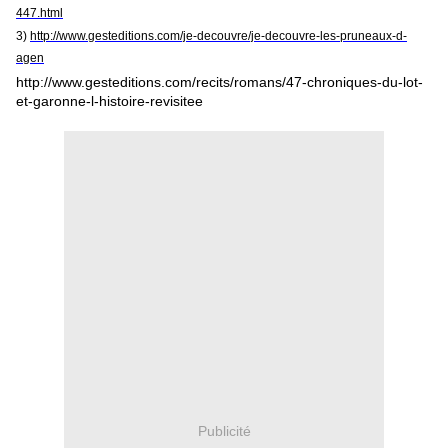
447.html
3)
http://www.gesteditions.com/je-decouvre/je-decouvre-les-pruneaux-d-
agen
http://www.gesteditions.com/recits/romans/47-chroniques-du-lot-
et-garonne-l-histoire-revisitee
Publicité