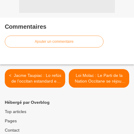
Commentaires
Ajouter un commentaire
< Jacme Taupiac : Lo refús
Loi Molac : Le Parti de la
de l’occitan estandard es
Nation Occitane se réjouit
una actitud suïcidària
du vote par l'Assemblée
Nationale française >
Hébergé par Overblog
Top articles
Pages
Contact