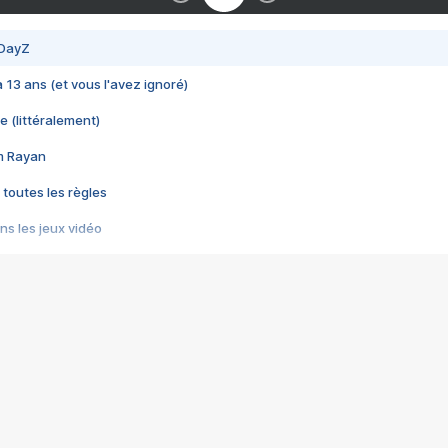
 DayZ
 a 13 ans (et vous l'avez ignoré)
e (littéralement)
im Rayan
 toutes les règles
s les jeux vidéo
us choquant de Rockstar ? - Le scandale BULLY
e plus moche de Steam
du RÊVE tourne au CAUCHEMAR
pendant 8 heures
it… à tort
umiliés par un jeu vidéo