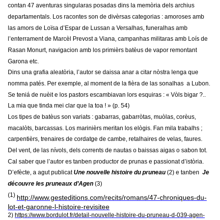
contan 47 aventuras singularas posadas dins la memòria dels archius
departamentals. Los racontes son de divèrsas categorias : amoroses amb
las amors de Loïsa d’Espar de Lussan a Versalhas, funeralhas amb
l’enterrament de Marcèl Prevost a Viana, campanhas militaras amb Loís de
Rasan Monurt, navigacion amb los primièrs batèus de vapor remontant
Garona etc.
Dins una grafia aleatòria, l’autor se daissa anar a citar nòstra lenga que
nomma patés. Per exemple, al moment de la fièra de las sonalhas a Lubon.
Se teniá de nuèit e los pastors escambiavan lors esquiras : « Vòls bigar ?..
La mia que tinda mei clar que la toa ! » (p. 54)
Los tipes de batèus son variats : gabarras, gabarròtas, muòlas, corèus,
macalòts, barcassas. Los marinièrs meritan los elògis. Fan mila trabalhs ;
carpentièrs, trenaires de cordatge de cambe, retalhaires de velas, faures.
Del vent, de las nívols, dels corrents de nautas o baissas aigas o sabon tot.
Cal saber que l’autor es tanben productor de prunas e passionat d’istòria.
D’efècte, a agut publicat
Une nouvelle histoire du pruneau
(2) e tanben
Je
découvre les pruneaux d’Agen
(3)
(1)
http://www.gesteditions.com/recits/romans/47-chroniques-du-
lot-et-garonne-l-histoire-revisitee
2)
https://www.bordulot.fr/detail-nouvelle-histoire-du-pruneau-d-039-agen-